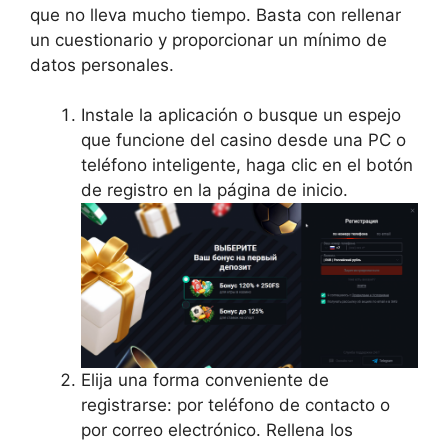
que no lleva mucho tiempo. Basta con rellenar
un cuestionario y proporcionar un mínimo de
datos personales.
Instale la aplicación o busque un espejo
que funcione del casino desde una PC o
teléfono inteligente, haga clic en el botón
de registro en la página de inicio.
Elija una forma conveniente de
registrarse: por teléfono de contacto o
por correo electrónico. Rellena los