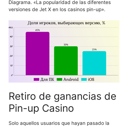
Diagrama. «La popularidad de las diferentes
versiones de Jet X en los casinos pin-up».
Retiro de ganancias de
Pin-up Casino
Solo aquellos usuarios que hayan pasado la