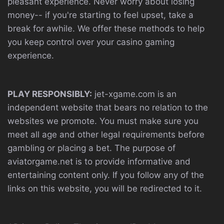
pleasant experience. Never worry about losing
money-- if you're starting to feel upset, take a
break for awhile. We offer these methods to help
you keep control over your casino gaming
experience.
PLAY RESPONSIBLY:
jet-xgame.com is an
independent website that bears no relation to the
websites we promote. You must make sure you
meet all age and other legal requirements before
gambling or placing a bet. The purpose of
aviatorgame.net is to provide informative and
entertaining content only. If you follow any of the
links on this website, you will be redirected to it.