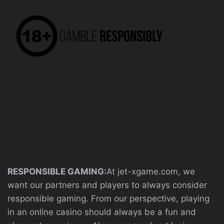
RESPONSIBLE GAMING:
At jet-xgame.com, we
want our partners and players to always consider
responsible gaming. From our perspective, playing
in an online casino should always be a fun and