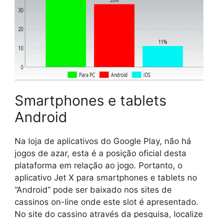
Smartphones e tablets
Android
Na loja de aplicativos do Google Play, não há
jogos de azar, esta é a posição oficial desta
plataforma em relação ao jogo. Portanto, o
aplicativo Jet X para smartphones e tablets no
“Android” pode ser baixado nos sites de
cassinos on-line onde este slot é apresentado.
No site do cassino através da pesquisa, localize