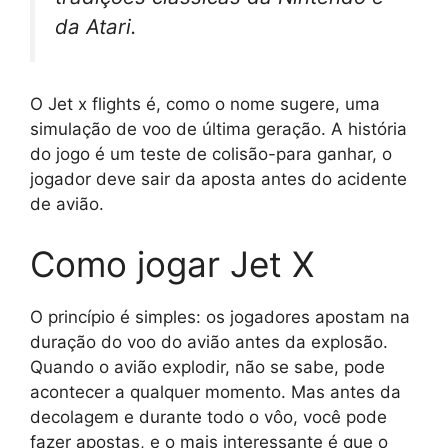
da Atari.
O Jet x flights é, como o nome sugere, uma
simulação de voo de última geração. A história
do jogo é um teste de colisão-para ganhar, o
jogador deve sair da aposta antes do acidente
de avião.
Como jogar Jet X
O princípio é simples: os jogadores apostam na
duração do voo do avião antes da explosão.
Quando o avião explodir, não se sabe, pode
acontecer a qualquer momento. Mas antes da
decolagem e durante todo o vôo, você pode
fazer apostas, e o mais interessante é que o