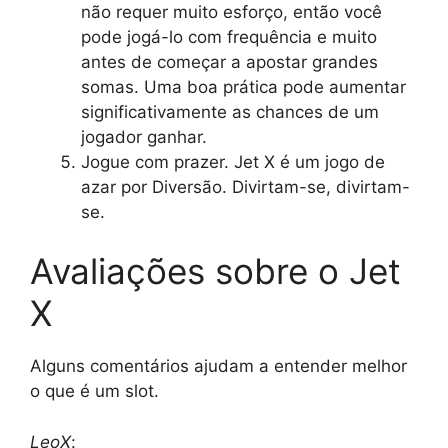
não requer muito esforço, então você
pode jogá-lo com frequência e muito
antes de começar a apostar grandes
somas. Uma boa prática pode aumentar
significativamente as chances de um
jogador ganhar.
Jogue com prazer. Jet X é um jogo de
azar por Diversão. Divirtam-se, divirtam-
se.
Avaliações sobre o Jet
X
Alguns comentários ajudam a entender melhor
o que é um slot.
LeoX
: