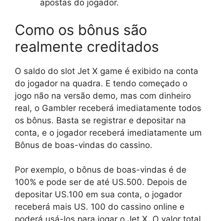
apostas do jogador.
Como os bônus são
realmente creditados
O saldo do slot Jet X game é exibido na conta
do jogador na quadra. E tendo começado o
jogo não na versão demo, mas com dinheiro
real, o Gambler receberá imediatamente todos
os bônus. Basta se registrar e depositar na
conta, e o jogador receberá imediatamente um
Bônus de boas-vindas do cassino.
Por exemplo, o bônus de boas-vindas é de
100% e pode ser de até US.500. Depois de
depositar US.100 em sua conta, o jogador
receberá mais US. 100 do cassino online e
poderá usá-los para jogar o Jet X. O valor total