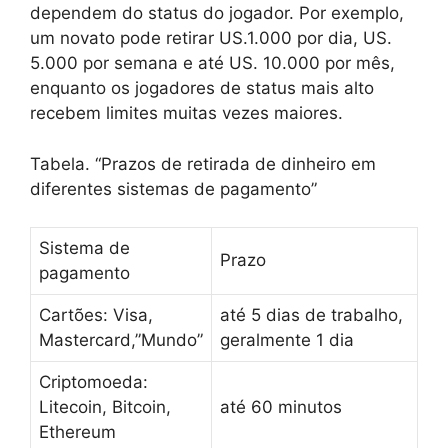
dependem do status do jogador. Por exemplo,
um novato pode retirar US.1.000 por dia, US.
5.000 por semana e até US. 10.000 por mês,
enquanto os jogadores de status mais alto
recebem limites muitas vezes maiores.
Tabela. “Prazos de retirada de dinheiro em
diferentes sistemas de pagamento”
Sistema de
Prazo
pagamento
Cartões: Visa,
até 5 dias de trabalho,
Mastercard,”Mundo”
geralmente 1 dia
Criptomoeda:
Litecoin, Bitcoin,
até 60 minutos
Ethereum