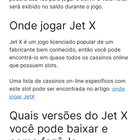
será exibido no saldo durante o jogo.
Onde jogar Jet X
Jet X é um jogo licenciado popular de um
fabricante bem conhecido, então você pode
encontrá-lo em quase todos os cassinos online
que possuem slots.
Uma lista de cassinos on-line específicos com
este slot pode ser encontrada no artigo:
onde
jogar JetX
Quais versões do Jet X
você pode baixar e