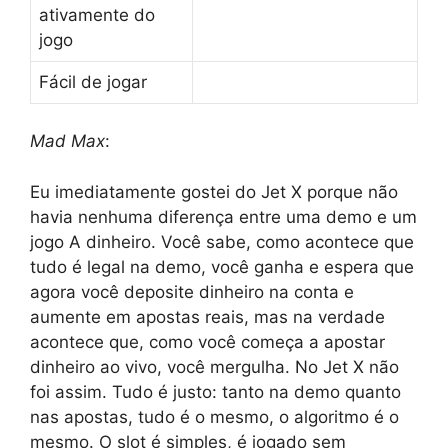
ativamente do
jogo
Fácil de jogar
Mad Max
:
Eu imediatamente gostei do Jet X porque não
havia nenhuma diferença entre uma demo e um
jogo A dinheiro. Você sabe, como acontece que
tudo é legal na demo, você ganha e espera que
agora você deposite dinheiro na conta e
aumente em apostas reais, mas na verdade
acontece que, como você começa a apostar
dinheiro ao vivo, você mergulha. No Jet X não
foi assim. Tudo é justo: tanto na demo quanto
nas apostas, tudo é o mesmo, o algoritmo é o
mesmo. O slot é simples, é jogado sem