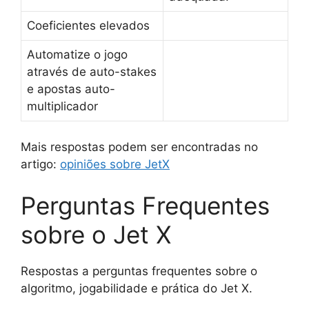
Coeficientes elevados
Automatize o jogo
através de auto-stakes
e apostas auto-
multiplicador
Mais respostas podem ser encontradas no
artigo:
opiniões sobre JetX
Perguntas Frequentes
sobre o Jet X
Respostas a perguntas frequentes sobre o
algoritmo, jogabilidade e prática do Jet X.