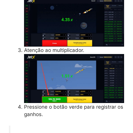
Atenção ao multiplicador.
Pressione o botão verde para registrar os
ganhos.