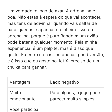
Um verdadeiro jogo de azar. A adrenalina é
boa. Não estás à espera do que vai acontecer,
mas tens de adivinhar quando vais saltar de
pára-quedas e apanhar o dinheiro. Isso dá
adrenalina, porque é puro Random: um avião
pode bater a qualquer momento. Pela minha
experiência, é um palpite, mas é disso que
gosto. Eu entro no cassino apenas por diversão,
e é isso que eu gosto no Jet X. preciso de um
chuika para ganhar.
Vantagem
Lado negativo
Muito
Para alguns, o jogo pode
emocionante
parecer muito simples.
Você participa