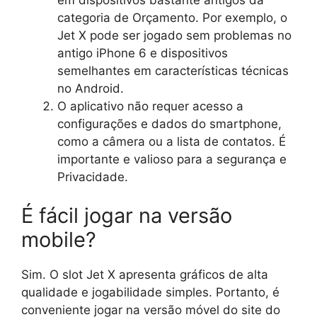
categoria de Orçamento. Por exemplo, o
Jet X pode ser jogado sem problemas no
antigo iPhone 6 e dispositivos
semelhantes em características técnicas
no Android.
O aplicativo não requer acesso a
configurações e dados do smartphone,
como a câmera ou a lista de contatos. É
importante e valioso para a segurança e
Privacidade.
É fácil jogar na versão
mobile?
Sim. O slot Jet X apresenta gráficos de alta
qualidade e jogabilidade simples. Portanto, é
conveniente jogar na versão móvel do site do