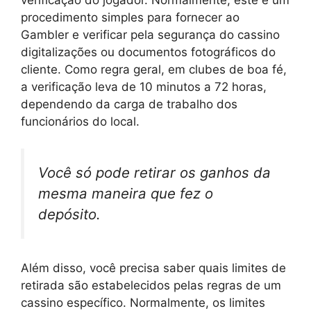
verificação do jogador. Normalmente, este é um
procedimento simples para fornecer ao
Gambler e verificar pela segurança do cassino
digitalizações ou documentos fotográficos do
cliente. Como regra geral, em clubes de boa fé,
a verificação leva de 10 minutos a 72 horas,
dependendo da carga de trabalho dos
funcionários do local.
Você só pode retirar os ganhos da
mesma maneira que fez o
depósito.
Além disso, você precisa saber quais limites de
retirada são estabelecidos pelas regras de um
cassino específico. Normalmente, os limites