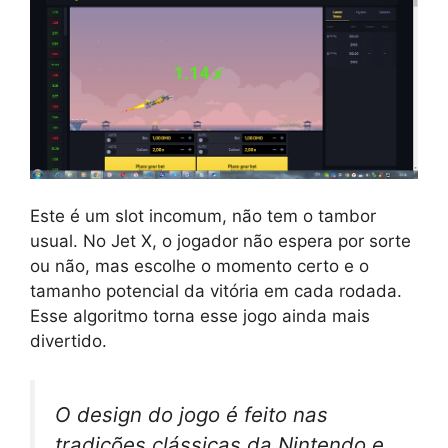
Este é um slot incomum, não tem o tambor
usual. No Jet X, o jogador não espera por sorte
ou não, mas escolhe o momento certo e o
tamanho potencial da vitória em cada rodada.
Esse algoritmo torna esse jogo ainda mais
divertido.
O design do jogo é feito nas
tradições clássicas da Nintendo e