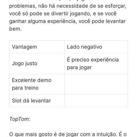
problemas, não há necessidade de se esforçar,
você só pode se divertir jogando, e se você
ganhar alguma experiência, você pode levantar
bem.
Vantagem
Lado negativo
É preciso experiência
Jogo justo
para jogar
Excelente demo
para treino
Slot dá levantar
TopTom:
O que mais gosto é de jogar com a intuição. É o