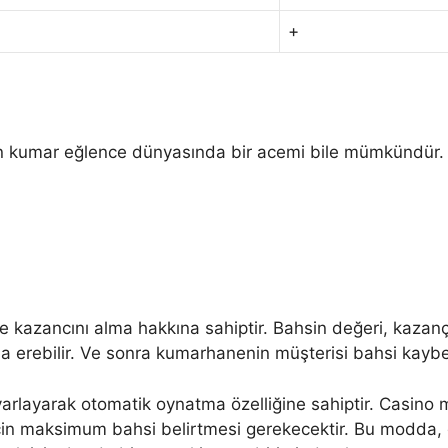
+
çin kumar eğlence dünyasında bir acemi bile mümkündür.
azancını alma hakkına sahiptir. Bahsin değeri, kazanç ç
a erebilir. Ve sonra kumarhanenin müşterisi bahsi kayb
arlayarak otomatik oynatma özelliğine sahiptir. Casino 
çin maksimum bahsi belirtmesi gerekecektir. Bu modda, g