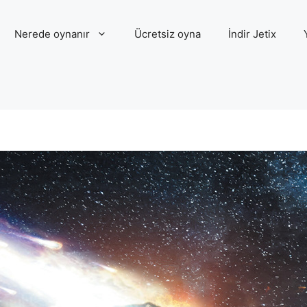
Nerede oynanır
Ücretsiz oyna
İndir Jetix