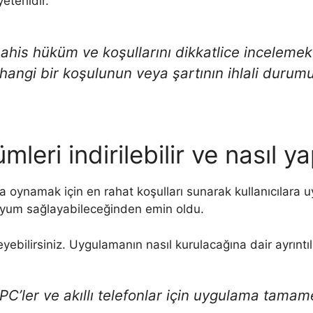
terlidir.
his hüküm ve koşullarını dikkatlice incelemek
hangi bir koşulunun veya şartının ihlali duru
eri indirilebilir ve nasıl yap
a oynamak için en rahat koşulları sunarak kullanıcılara 
a uyum sağlayabileceğinden emin oldu.
ebilirsiniz. Uygulamanın nasıl kurulacağına dair ayrıntılı
 PC’ler ve akıllı telefonlar için uygulama tamam