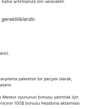
bahsi artırmanıza izin verecektir.
erekliliklerdir.
rici.
rşılama paketinin bir parçası olarak,
atanır.
ece Meteor oyununun bonusu yatırmak için
llanıcının 100$ bonusu hesabına aktarması