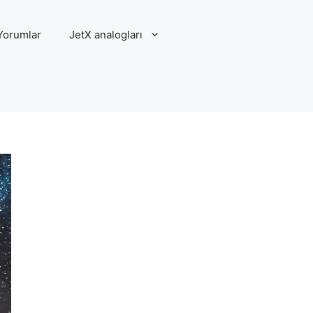
Yorumlar
JetX analogları