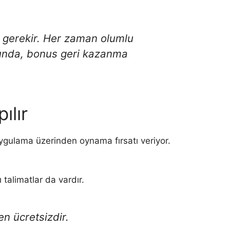
 gerekir. Her zaman olumlu
munda, bonus geri kazanma
ılır
uygulama üzerinden oynama fırsatı veriyor.
 talimatlar da vardır.
en ücretsizdir.