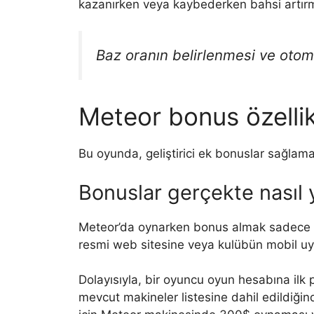
kazanırken veya kaybederken bahsi artırma
Baz oranın belirlenmesi ve otoma
Meteor bonus özellik
Bu oyunda, geliştirici ek bonuslar sağlama
Bonuslar gerçekte nasıl ya
Meteor’da oynarken bonus almak sadece ger
resmi web sitesine veya kulübün mobil uyg
Dolayısıyla, bir oyuncu oyun hesabına ilk
mevcut makineler listesine dahil edildiği