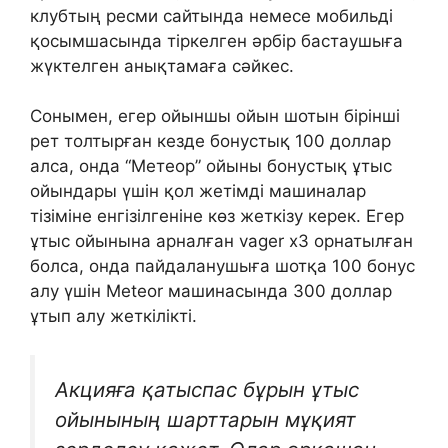
клубтың ресми сайтында немесе мобильді
қосымшасында тіркелген әрбір бастаушыға
жүктелген анықтамаға сәйкес.
Сонымен, егер ойыншы ойын шотын бірінші
рет толтырған кезде бонустық 100 доллар
алса, онда “Метеор” ойыны бонустық ұтыс
ойындары үшін қол жетімді машиналар
тізіміне енгізілгеніне көз жеткізу керек. Егер
ұтыс ойынына арналған vager x3 орнатылған
болса, онда пайдаланушыға шотқа 100 бонус
алу үшін Meteor машинасында 300 доллар
ұтып алу жеткілікті.
Акцияға қатыспас бұрын ұтыс
ойынының шарттарын мұқият