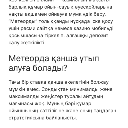
барлық құмар ойын-сауық әуесқойларына
нақты ақшамен ойнауға мүмкіндік беру.
“Метеорды” толыққанды нұсқада іске қосу
үшін ресми сайтқа немесе казино мобильді
қосымшасына тіркеліп, алғашқы депозит
салу жеткілікті.
Метеорда қанша ұтып
алуға болады?
Тағы бір ставка қанша әкелетінін болжау
мүмкін емес. Сондықтан минималды және
максималды жеңістер туралы айтудың
мағынасы жоқ. Мұның бәрі құмар
ойыншының сәттілігіне және оның таңдаған
стратегиясына байланысты.