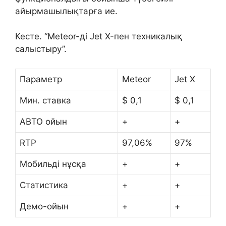
айырмашылықтарға ие.
Кесте. “Meteor-дi Jet X-пен техникалық
салыстыру”.
Параметр
Meteor
Jet X
Мин. ставка
$ 0,1
$ 0,1
АВТО ойын
+
+
RTP
97,06%
97%
Мобильді нұсқа
+
+
Статистика
+
+
Демо-ойын
+
+