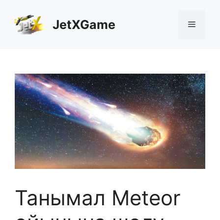
Skip
to
JetXGame
Menu
content
Танымал Meteor