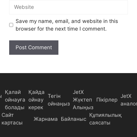
a
W
i
e
l
b
Save my name, email, and website in this
s
browser for the next time I comment.
i
t
e
Қалай
Қайда
JetX
ы
Тегін
JetX
ойнауға
ойнау
Жүктеп
Пікірлер
ойнаңыз
анало
болады
керек
Алыңыз
Сайт
Құпиялылық
Жарнама
Байланыс
картасы
саясаты