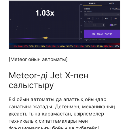
[Meteor ойын автоматы]
Meteor-ді Jet X-пен
салыстыру
Екі ойын автоматы да апаттық ойындар
санатына жатады. Дегенмен, механиканың
ұқсастығына қарамастан, әзірлемелер
техникалық сипаттамалары мен
функционалдығы бойынша түбегейлі