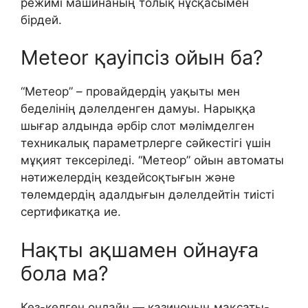
режимі машинаның толық нұсқасымен
бірдей.
Meteor қауіпсіз ойын ба?
“Метеор” – провайдердің уақыты мен
беделінің дәлелденген дамуы. Нарыққа
шығар алдында әрбір слот мәлімделген
техникалық параметрлерге сәйкестігі үшін
мұқият тексеріледі. “Метеор” ойын автоматы
нәтижелердің кездейсоқтығын және
төлемдердің адалдығын дәлелдейтін тиісті
сертификатқа ие.
Нақты ақшамен ойнауға
бола ма?
Кез-келген онлайн — казиноның мақсаты-