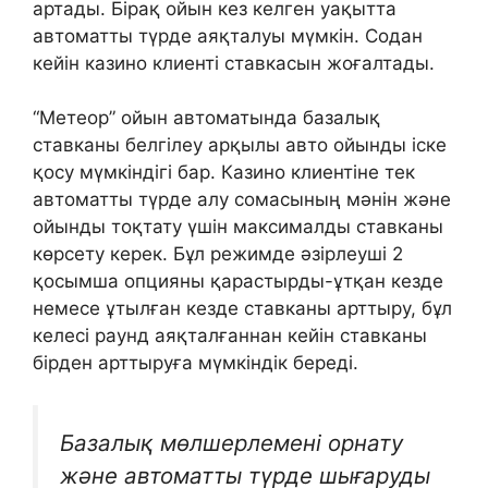
артады. Бірақ ойын кез келген уақытта
автоматты түрде аяқталуы мүмкін. Содан
кейін казино клиенті ставкасын жоғалтады.
“Метеор” ойын автоматында базалық
ставканы белгілеу арқылы авто ойынды іске
қосу мүмкіндігі бар. Казино клиентіне тек
автоматты түрде алу сомасының мәнін және
ойынды тоқтату үшін максималды ставканы
көрсету керек. Бұл режимде әзірлеуші 2
қосымша опцияны қарастырды-ұтқан кезде
немесе ұтылған кезде ставканы арттыру, бұл
келесі раунд аяқталғаннан кейін ставканы
бірден арттыруға мүмкіндік береді.
Базалық мөлшерлемені орнату
және автоматты түрде шығаруды