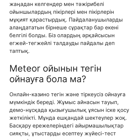
жаңадан келгендер мен тәжірибелі
ойыншылардың пікірлері мен пікірлерін
мұқият қарастырдық. Пайдаланушыларды
алаңдататын бірнеше сұрақтар бар екені
белгілі болды. Біз олардың әрқайсысын
егжей-тегжейлі талдауды пайдалы деп
таптық.
Meteor ойынын тегін
ойнауға бола ма?
Онлайн-казино тегін және тіркеусіз ойнауға
мүмкіндік береді. Жұмыс айнасын тауып,
демо-нұсқада қызығушылық ұясын іске қосу
жеткілікті. Мұнда ешқандай шектеулер жоқ.
Басқару ережелеріндегі айырмашылықтар
сияқты, ұтыстарды есептеу жүйесі-тест