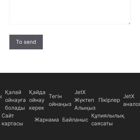
Қалай
Қайда
JetX
ы
Тегін
JetX
ойнауға
ойнау
Жүктеп
Пікірлер
ойнаңыз
анало
болады
керек
Алыңыз
Сайт
Құпиялылық
Жарнама
Байланыс
картасы
саясаты