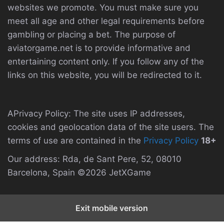
websites we promote. You must make sure you
meet all age and other legal requirements before
gambling or placing a bet. The purpose of
aviatorgame.net is to provide informative and
entertaining content only. If you follow any of the
links on this website, you will be redirected to it.
APrivacy Policy: The site uses IP addresses,
cookies and geolocation data of the site users. The
terms of use are contained in the
Privacy Policy
18+
Our address: Rda, de Sant Pere, 52, 08010
Barcelona, Spain ©2026 JetXGame
Exit mobile version