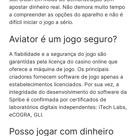
apostar dinheiro real. Não demora muito tempo
a compreender as opções do aparelho e não é
difícil iniciar o jogo a sério.
Aviator é um jogo seguro?
A fiabilidade e a segurança do jogo são
garantidas pela licença do casino online que
oferece a máquina de jogo. Os principais
criadores fornecem software de jogo apenas a
estabelecimentos licenciados. Por sua vez, a
integridade do desenvolvimento do software da
Spribe é confirmada por certificados de
laboratórios digitais independentes: iTech Labs,
eCOGRA, GLI.
Posso jogar com dinheiro