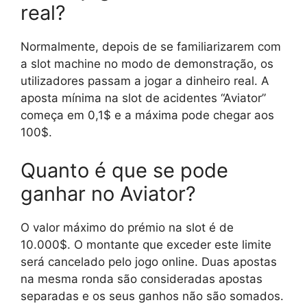
real?
Normalmente, depois de se familiarizarem com
a slot machine no modo de demonstração, os
utilizadores passam a jogar a dinheiro real. A
aposta mínima na slot de acidentes “Aviator”
começa em 0,1$ e a máxima pode chegar aos
100$.
Quanto é que se pode
ganhar no Aviator?
O valor máximo do prémio na slot é de
10.000$. O montante que exceder este limite
será cancelado pelo jogo online. Duas apostas
na mesma ronda são consideradas apostas
separadas e os seus ganhos não são somados.