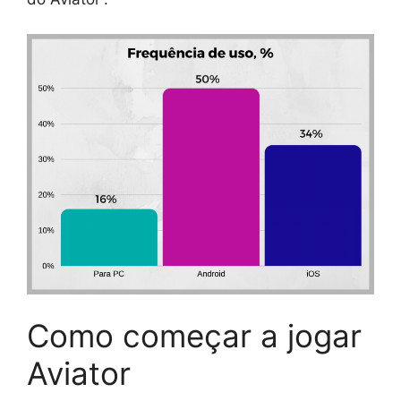
Como começar a jogar
Aviator