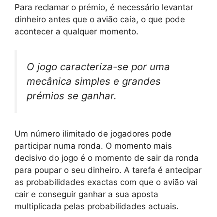
Para reclamar o prémio, é necessário levantar
dinheiro antes que o avião caia, o que pode
acontecer a qualquer momento.
O jogo caracteriza-se por uma
mecânica simples e grandes
prémios se ganhar.
Um número ilimitado de jogadores pode
participar numa ronda. O momento mais
decisivo do jogo é o momento de sair da ronda
para poupar o seu dinheiro. A tarefa é antecipar
as probabilidades exactas com que o avião vai
cair e conseguir ganhar a sua aposta
multiplicada pelas probabilidades actuais.