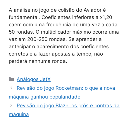
A análise no jogo de colisão do Aviador é
fundamental. Coeficientes inferiores a x1,20
caem com uma frequência de uma vez a cada
50 rondas. O multiplicador máximo ocorre uma
vez em 200-250 rondas. Se aprender a
antecipar o aparecimento dos coeficientes
corretos e a fazer apostas a tempo, não
perderá nenhuma ronda.
C
Análogos JetX
a
Revisão do jogo Rocketman: o que a nova
t
máquina ganhou popularidade
e
Revisão do jogo Blaze: os prós e contras da
g
máquina
o
r
i