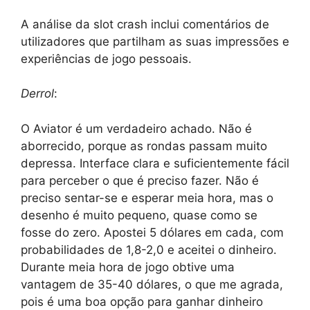
A análise da slot crash inclui comentários de
utilizadores que partilham as suas impressões e
experiências de jogo pessoais.
Derrol
:
O Aviator é um verdadeiro achado. Não é
aborrecido, porque as rondas passam muito
depressa. Interface clara e suficientemente fácil
para perceber o que é preciso fazer. Não é
preciso sentar-se e esperar meia hora, mas o
desenho é muito pequeno, quase como se
fosse do zero. Apostei 5 dólares em cada, com
probabilidades de 1,8-2,0 e aceitei o dinheiro.
Durante meia hora de jogo obtive uma
vantagem de 35-40 dólares, o que me agrada,
pois é uma boa opção para ganhar dinheiro