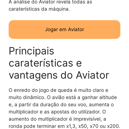
A análise do Aviator revela todas as
caraterísticas da máquina.
Jogar em Aviator
Principais
caraterísticas e
vantagens do Aviator
O enredo do jogo de queda é muito claro e
muito dinâmico. O avião está a ganhar altitude
e, a partir da duração do seu voo, aumenta o
multiplicador e as apostas do utilizador. O
aumento do multiplicador é imprevisível, a
ronda pode terminar em x1,3, x50, x70 ou x200.