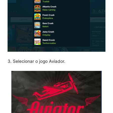
3. Selecionar o jogo Aviador.