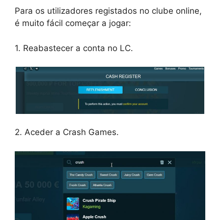
Para os utilizadores registados no clube online,
é muito fácil começar a jogar:
1. Reabastecer a conta no LC.
2. Aceder a Crash Games.