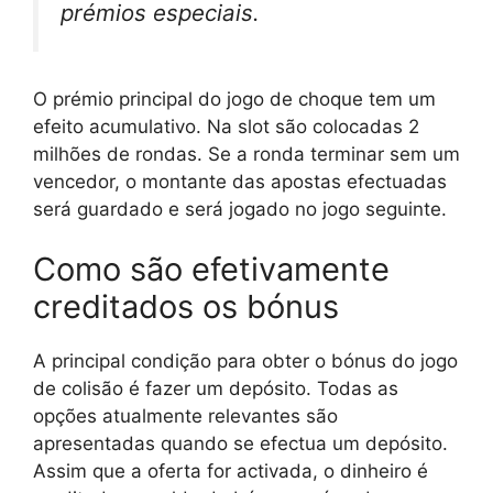
prémios especiais.
O prémio principal do jogo de choque tem um
efeito acumulativo. Na slot são colocadas 2
milhões de rondas. Se a ronda terminar sem um
vencedor, o montante das apostas efectuadas
será guardado e será jogado no jogo seguinte.
Como são efetivamente
creditados os bónus
A principal condição para obter o bónus do jogo
de colisão é fazer um depósito. Todas as
opções atualmente relevantes são
apresentadas quando se efectua um depósito.
Assim que a oferta for activada, o dinheiro é