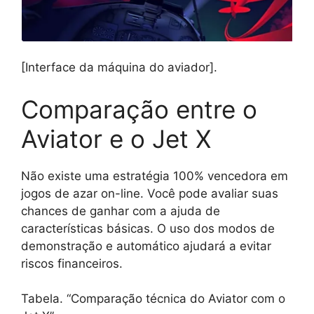
[Interface da máquina do aviador].
Comparação entre o
Aviator e o Jet X
Não existe uma estratégia 100% vencedora em
jogos de azar on-line. Você pode avaliar suas
chances de ganhar com a ajuda de
características básicas. O uso dos modos de
demonstração e automático ajudará a evitar
riscos financeiros.
Tabela. “Comparação técnica do Aviator com o