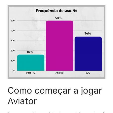
Como começar a jogar
Aviator