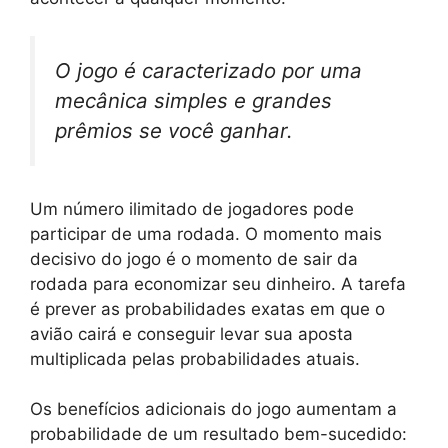
O jogo é caracterizado por uma
mecânica simples e grandes
prêmios se você ganhar.
Um número ilimitado de jogadores pode
participar de uma rodada. O momento mais
decisivo do jogo é o momento de sair da
rodada para economizar seu dinheiro. A tarefa
é prever as probabilidades exatas em que o
avião cairá e conseguir levar sua aposta
multiplicada pelas probabilidades atuais.
Os benefícios adicionais do jogo aumentam a
probabilidade de um resultado bem-sucedido: