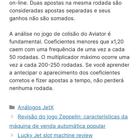
on-line. Duas apostas na mesma rodada são
consideradas apostas separadas e seus
ganhos não são somados.
A análise no jogo de colisão do Aviator é
fundamental. Coeficientes menores que x1,20
caem com uma frequência de uma vez a cada
50 rodadas. O multiplicador máximo ocorre uma
vez a cada 200-250 rodadas. Se você aprender
a antecipar o aparecimento dos coeficientes
corretos e fizer apostas a tempo, não perderá
nenhuma rodada.
C
Análogos JetX
a
Revisão do jogo Zeppelin: características da
t
máquina de venda automática popular
e
Lucky Jet slot machine review
g