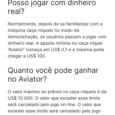
Posso jogar com dinheiro
real?
Normalmente, depois de se familiarizar com a
máquina caça-níqueis no modo de
demonstração, os usuários passam a jogar com
dinheiro real. A aposta mínima no caça-níquel
“Aviator” começa em US$ 0,1 e a máxima pode
chegar a US$ 100.
Quanto você pode ganhar
no Aviator?
O valor máximo do prêmio no caça-níqueis é de
US$ 10.000. O valor que exceder esse limite
será cancelado pelo jogo on-line. O valor que
exceder esse limite será cancelado pelo jogo