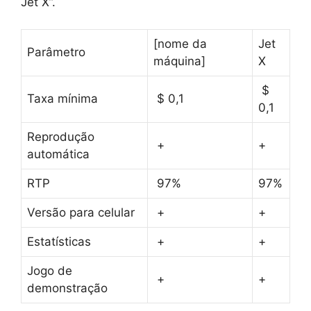
Jet X”.
[nome da
Jet
Parâmetro
máquina]
X
$
Taxa mínima
$ 0,1
0,1
Reprodução
+
+
automática
RTP
97%
97%
Versão para celular
+
+
Estatísticas
+
+
Jogo de
+
+
demonstração