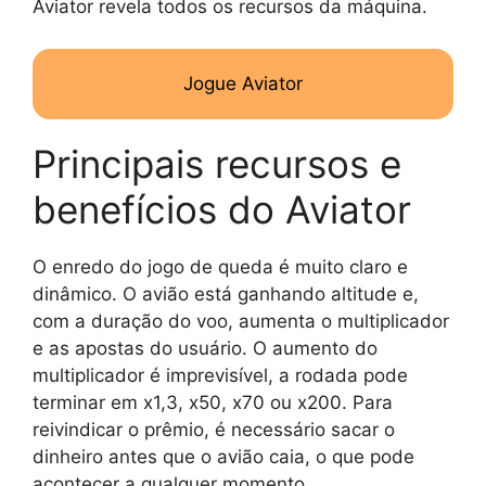
Aviator revela todos os recursos da máquina.
Jogue Aviator
Principais recursos e
benefícios do Aviator
O enredo do jogo de queda é muito claro e
dinâmico. O avião está ganhando altitude e,
com a duração do voo, aumenta o multiplicador
e as apostas do usuário. O aumento do
multiplicador é imprevisível, a rodada pode
terminar em x1,3, x50, x70 ou x200. Para
reivindicar o prêmio, é necessário sacar o
dinheiro antes que o avião caia, o que pode
acontecer a qualquer momento.