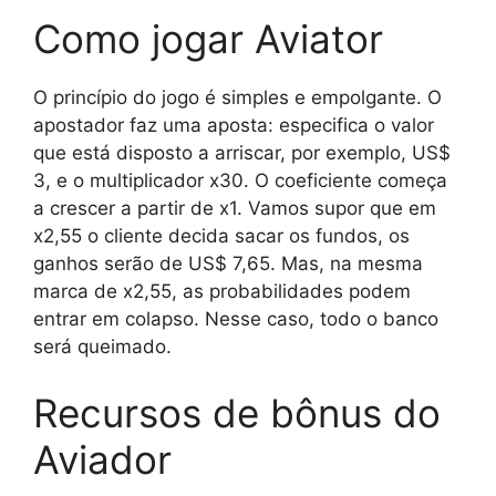
Como jogar Aviator
O princípio do jogo é simples e empolgante. O
apostador faz uma aposta: especifica o valor
que está disposto a arriscar, por exemplo, US$
3, e o multiplicador x30. O coeficiente começa
a crescer a partir de x1. Vamos supor que em
x2,55 o cliente decida sacar os fundos, os
ganhos serão de US$ 7,65. Mas, na mesma
marca de x2,55, as probabilidades podem
entrar em colapso. Nesse caso, todo o banco
será queimado.
Recursos de bônus do
Aviador