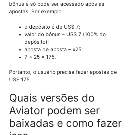
bônus e só pode ser acessado após as
apostas. Por exemplo:
o depósito é de US$ 7;
valor do bônus – US$ 7 (100% do
depósito);
aposta de aposta – x25;
7 x 25 = 175.
Portanto, o usuário precisa fazer apostas de
US$ 175.
Quais versões do
Aviator podem ser
baixadas e como fazer