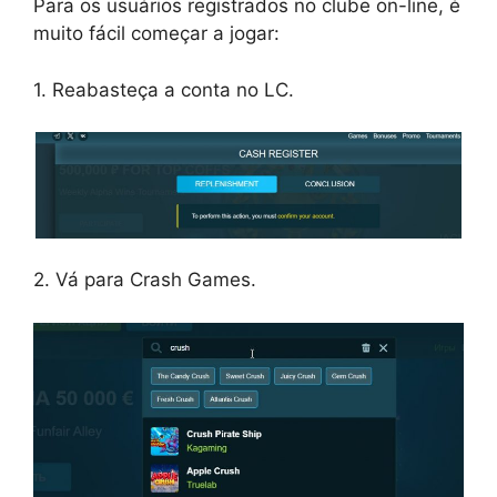
Para os usuários registrados no clube on-line, é
muito fácil começar a jogar:
1. Reabasteça a conta no LC.
2. Vá para Crash Games.