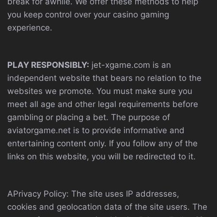
break for awhile. We offer these methods to help
you keep control over your casino gaming
experience.
PLAY RESPONSIBLY:
jet-xgame.com is an
independent website that bears no relation to the
websites we promote. You must make sure you
meet all age and other legal requirements before
gambling or placing a bet. The purpose of
aviatorgame.net is to provide informative and
entertaining content only. If you follow any of the
links on this website, you will be redirected to it.
APrivacy Policy: The site uses IP addresses,
cookies and geolocation data of the site users. The