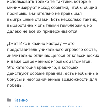
использовать только те тактики, которые
минимизируют исход событий, чтобы общий
проигрыш значительно не превышал
выигрышные ставки. Есть несколько тактик,
выработанных опытными гемблерами, но
далеко не все их придерживаются.
Джет Икс в казино Fastpay — это
представитель уникального игрового софта,
значительно отличающегося от классических
и даже современных игровых автоматов.
Это категория краш-игр, в которых
действуют особые правила, есть необычные
бонусы и неограниченные возможности для
победы.
Р
Казино
у