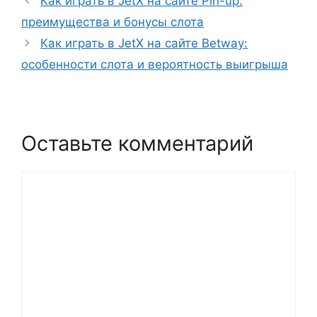
Как играть в JetX на сайте Pin-up:
б
преимущества и бонусы слота
р
Как играть в JetX на сайте Betway:
и
особенности слота и вероятность выигрыша
к
и
Оставьте комментарий
К
о
м
м
е
н
т
а