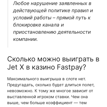
Любое нарушение заявленных в
действующей политике правил и
условий работы – прямой путь к
блокировке канала и
приостановлению деятельности
компании.
Сколько можно выиграть в
Jet X в казино Fastpay?
Максимального выигрыша в слоте нет.
Предугадать, сколько будет длиться полет,
невозможно. К тому же многое зависит от
выставленной игроком ставки. Чем она
выше, чем больше коэффициент — тем