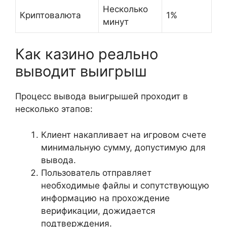
Несколько
Криптовалюта
1%
минут
Как казино реально
выводит выигрыш
Процесс вывода выигрышей проходит в
несколько этапов:
Клиент накапливает на игровом счете
минимальную сумму, допустимую для
вывода.
Пользователь отправляет
необходимые файлы и сопутствующую
информацию на прохождение
верификации, дожидается
подтверждения.