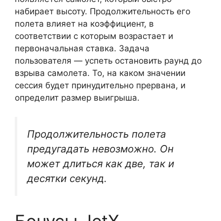
набирает высоту. Продолжительность его
полета влияет на коэффициент, в
соответствии с которым возрастает и
первоначальная ставка. Задача
пользователя — успеть остановить раунд до
взрыва самолета. То, на каком значении
сессия будет принудительно прервана, и
определит размер выигрыша.
Продолжительность полета
предугадать невозможно. Он
может длиться как две, так и
десятки секунд.