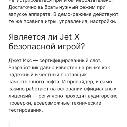
Достаточно выбрать нужный режим при
запуске аппарата. В демо-режиме действуют
те же правила игры, управления, настройки.
Является ли Jet X
безопасной игрой?
Джет Икс — сертифицированный слот.
Разработчик давно известен на рынке как
надежный и честный поставщик
качественного софта. И провайдер, и само
казино работают на основании официальных
лицензий — регулярно проходят аудиторские
проверки, всевозможные технические
тестирования.