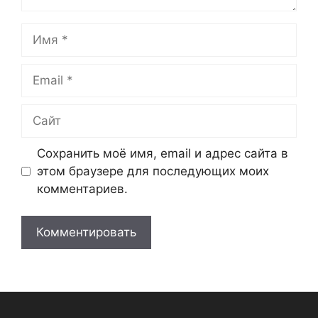
р
и
И
й
м
я
E
m
a
С
i
а
l
й
Сохранить моё имя, email и адрес сайта в
т
этом браузере для последующих моих
комментариев.