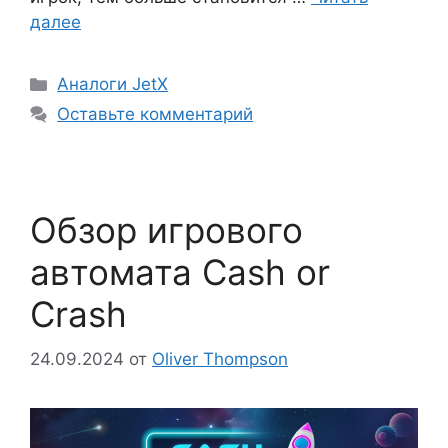
далее
Р
Аналоги JetX
у
Оставьте комментарий
б
р
и
к
Обзор игрового
и
автомата Cash or
Crash
24.09.2024
от
Oliver Thompson