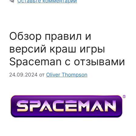
Оставьте комментарий
б
р
и
к
Обзор правил и
и
версий краш игры
Spaceman с отзывами
24.09.2024
от
Oliver Thompson