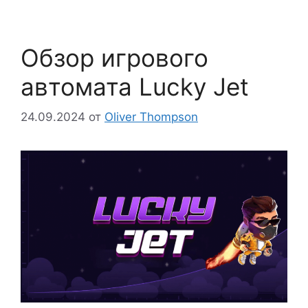
р
и
к
Обзор игрового
и
автомата Lucky Jet
24.09.2024
от
Oliver Thompson