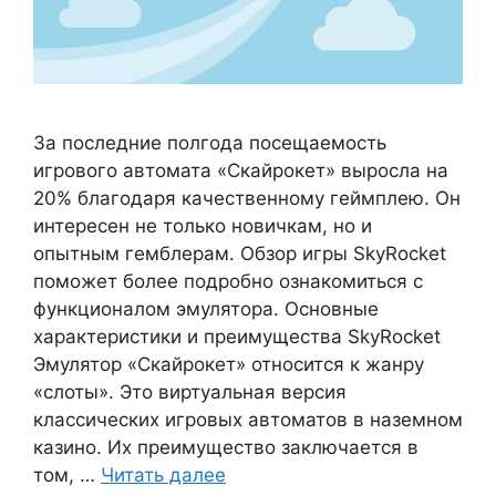
За последние полгода посещаемость
игрового автомата «Скайрокет» выросла на
20% благодаря качественному геймплею. Он
интересен не только новичкам, но и
опытным гемблерам. Обзор игры SkyRocket
поможет более подробно ознакомиться с
функционалом эмулятора. Основные
характеристики и преимущества SkyRocket
Эмулятор «Скайрокет» относится к жанру
«слоты». Это виртуальная версия
классических игровых автоматов в наземном
казино. Их преимущество заключается в
том, …
Читать далее