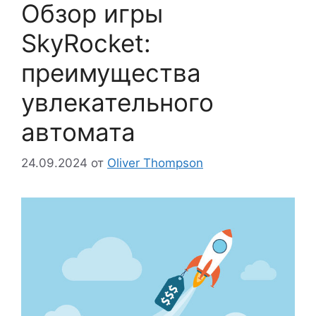
Обзор игры
и
SkyRocket:
преимущества
увлекательного
автомата
24.09.2024
от
Oliver Thompson