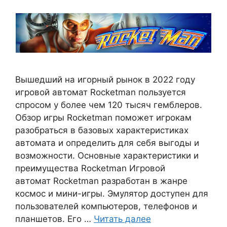
Вышедший на игорный рынок в 2022 году
игровой автомат Rocketman пользуется
спросом у более чем 120 тысяч гемблеров.
Обзор игры Rocketman поможет игрокам
разобраться в базовых характеристиках
автомата и определить для себя выгоды и
возможности. Основные характеристики и
преимущества Rocketman Игровой
автомат Rocketman разработан в жанре
космос и мини-игры. Эмулятор доступен для
пользователей компьютеров, телефонов и
планшетов. Его …
Читать далее