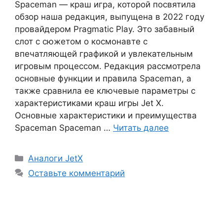
Spaceman — краш игра, которой посвятила
обзор наша редакция, выпущена в 2022 году
провайдером Pragmatic Play. Это забавный
слот с сюжетом о космонавте с
впечатляющей графикой и увлекательным
игровым процессом. Редакция рассмотрела
основные функции и правила Spaceman, а
также сравнила ее ключевые параметры с
характеристиками краш игры Jet X.
Основные характеристики и преимущества
Spaceman Spaceman …
Читать далее
Р
Аналоги JetX
у
Оставьте комментарий
б
р
и
к