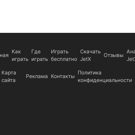
р
и
к
и
Как
Где
Играть
Скачать
Ан
ная
Отзывы
играть
играть
бесплатно
JetX
Jet
Карта
Политика
Реклама
Контакты
сайта
конфиденциальности