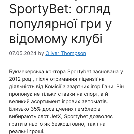
SportyBet: огляд
популярної гри у
відомому клубі
07.05.2024
by
Oliver Thompson
Букмекерська контора Sportybet заснована у
2012 році, після отримання ліцензії на
діяльність від Комісії з азартних ігор Гани. Він
пропонує не тільки ставки на спорт, а й
великий асортимент ігрових автоматів.
Близько 35% досвідчених гемблерів
вибирають слот JetX, Sportybet дозволяє
грати в нього як безкоштовно, так і на
реальні гроші.