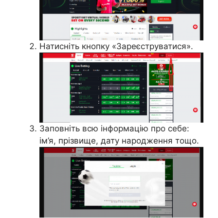
Натисніть кнопку «Зареєструватися».
Заповніть всю інформацію про себе:
ім’я, прізвище, дату народження тощо.