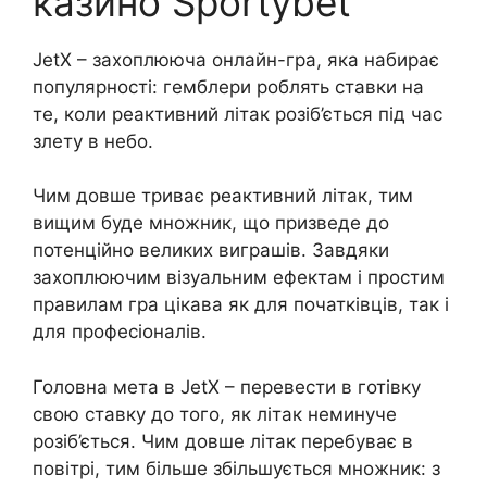
казино Sportybet
JetX – захоплююча онлайн-гра, яка набирає
популярності: гемблери роблять ставки на
те, коли реактивний літак розіб’ється під час
злету в небо.
Чим довше триває реактивний літак, тим
вищим буде множник, що призведе до
потенційно великих виграшів. Завдяки
захоплюючим візуальним ефектам і простим
правилам гра цікава як для початківців, так і
для професіоналів.
Головна мета в JetX – перевести в готівку
свою ставку до того, як літак неминуче
розіб’ється. Чим довше літак перебуває в
повітрі, тим більше збільшується множник: з