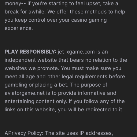
money-- if you're starting to feel upset, take a
break for awhile. We offer these methods to help
you keep control over your casino gaming
experience.
PLAY RESPONSIBLY:
jet-xgame.com is an
independent website that bears no relation to the
websites we promote. You must make sure you
meet all age and other legal requirements before
gambling or placing a bet. The purpose of
aviatorgame.net is to provide informative and
entertaining content only. If you follow any of the
links on this website, you will be redirected to it.
APrivacy Policy: The site uses IP addresses,