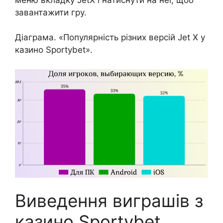
завантажити гру.
Діаграма. «Популярність різних версій Jet X у
казино Sportybet».
Виведення виграшів з
казино Sportybet