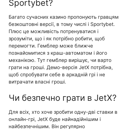
Sportybet?
Багато сучасних казино пропонують гравцям
безкоштовні версії, в тому числі і Sportybet.
Плюс це можливість потренуватися і
зрозуміти, що і як потрібно робити, щоб
перемогти. Гемблер може ближче
познайомитися з краш-автоматом і його
механікою. Тут гемблер вирішує, чи варто
грати на гроші. Демо-версія JetX потрібна,
щоб спробувати себе в аркадній грі і не
витрачати власні гроші.
Чи безпечно грати в JetX?
Для всіх, хто хоче зробити одну-дві ставки в
онлайн-грі, JetX буде найнадійнішим і
найбезпечнішим. Він регулярно