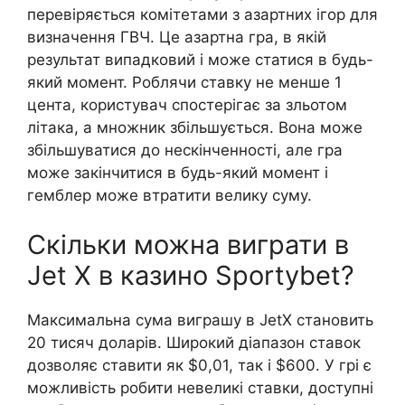
перевіряється комітетами з азартних ігор для
визначення ГВЧ. Це азартна гра, в якій
результат випадковий і може статися в будь-
який момент. Роблячи ставку не менше 1
цента, користувач спостерігає за зльотом
літака, а множник збільшується. Вона може
збільшуватися до нескінченності, але гра
може закінчитися в будь-який момент і
гемблер може втратити велику суму.
Скільки можна виграти в
Jet X в казино Sportybet?
Максимальна сума виграшу в JetX становить
20 тисяч доларів. Широкий діапазон ставок
дозволяє ставити як $0,01, так і $600. У грі є
можливість робити невеликі ставки, доступні