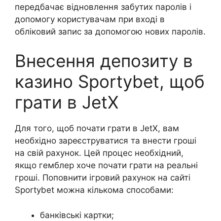
передбачає відновлення забутих паролів і
допомогу користувачам при вході в
обліковий запис за допомогою нових паролів.
Внесення депозиту в
казино Sportybet, щоб
грати в JetX
Для того, щоб почати грати в JetX, вам
необхідно зареєструватися та внести гроші
на свій рахунок. Цей процес необхідний,
якщо гемблер хоче почати грати на реальні
гроші. Поповнити ігровий рахунок на сайті
Sportybet можна кількома способами:
банківські картки;