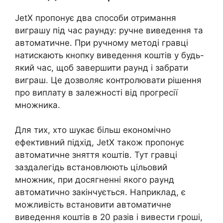
JetX пропонує два способи отримання
виграшу під час раунду: ручне виведення та
автоматичне. При ручному методі гравці
натискають кнопку виведення коштів у будь-
який час, щоб завершити раунд і забрати
виграш. Це дозволяє контролювати рішення
про виплату в залежності від прогресії
множника.
Для тих, хто шукає більш економічно
ефективний підхід, JetX також пропонує
автоматичне зняття коштів. Тут гравці
заздалегідь встановлюють цільовий
множник, при досягненні якого раунд
автоматично закінчується. Наприклад, є
можливість встановити автоматичне
виведення коштів в 20 разів і вивести гроші,