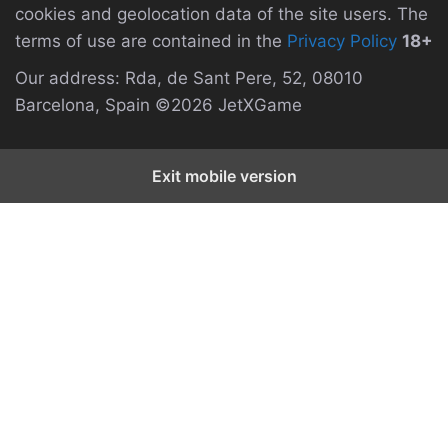
cookies and geolocation data of the site users. The
terms of use are contained in the
Privacy Policy
18+
Our address: Rda, de Sant Pere, 52, 08010
Barcelona, Spain ©2026 JetXGame
Exit mobile version