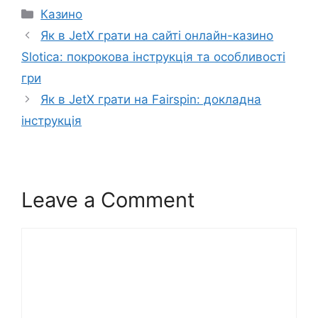
C
Казино
a
Як в JetX грати на сайті онлайн-казино
t
Slotica: покрокова інструкція та особливості
e
гри
g
Як в JetX грати на Fairspin: докладна
o
r
інструкція
i
e
s
Leave a Comment
C
o
m
m
e