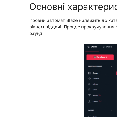
Основні характерис
Ігровий автомат Blaze належить до кат
рівнем віддачі. Процес прокручування 
раунд.