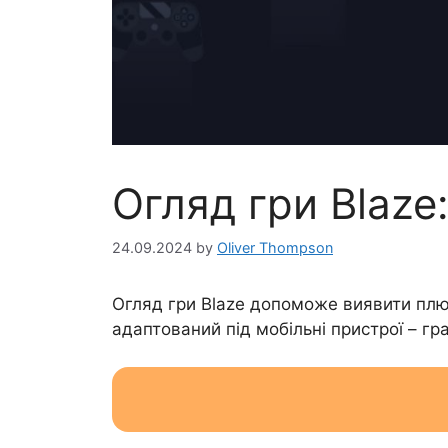
Огляд гри Blaze
24.09.2024
by
Oliver Thompson
Огляд гри Blaze допоможе виявити плюси
адаптований під мобільні пристрої – г