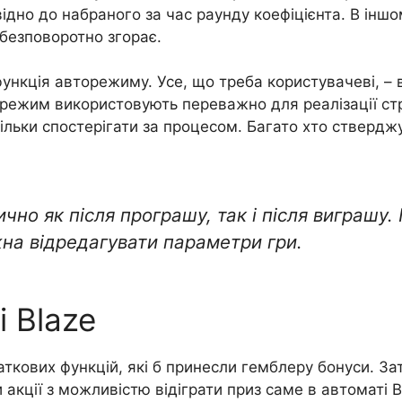
відно до набраного за час раунду коефіцієнта. В ін
 безповоротно згорає.
нкція авторежиму. Усе, що треба користувачеві, – вка
ежим використовують переважно для реалізації страт
ільки спостерігати за процесом. Багато хто стверд
но як після програшу, так і після виграшу
жна відредагувати параметри гри.
 Blaze
кових функцій, які б принесли гемблеру бонуси. Зат
кції з можливістю відіграти приз саме в автоматі B