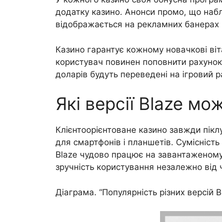
додатку казино. Анонси промо, що наб
відображається на рекламних банерах н
Казино гарантує кожному новачкові віт
користувач повинен поповнити рахунок 
доларів будуть переведені на ігровий ра
Які версії Blaze мо
Клієнтоорієнтоване казино завжди піклу
для смартфонів і планшетів. Сумісніст
Blaze чудово працює на завантаженому 
зручність користування незалежно від 
Діаграма. “Популярність різних версій Bl