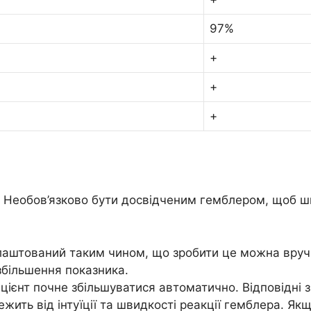
97%
+
+
+
. Необов’язково бути досвідченим гемблером, щоб ш
лаштований таким чином, що зробити це можна вруч
збільшення показника.
іцієнт почне збільшуватися автоматично. Відповідні 
ежить від інтуїції та швидкості реакції гемблера. Як