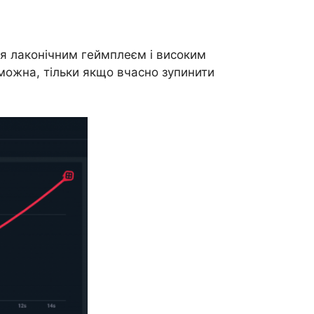
ся лаконічним геймплеєм і високим
 можна, тільки якщо вчасно зупинити