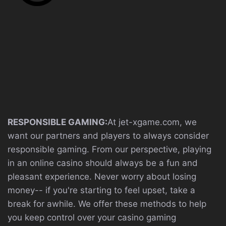
RESPONSIBLE GAMING:
At jet-xgame.com, we
want our partners and players to always consider
responsible gaming. From our perspective, playing
in an online casino should always be a fun and
pleasant experience. Never worry about losing
money-- if you're starting to feel upset, take a
break for awhile. We offer these methods to help
you keep control over your casino gaming