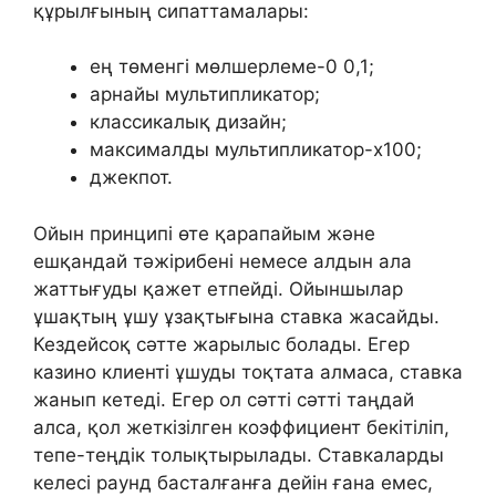
құрылғының сипаттамалары:
ең төменгі мөлшерлеме-0 0,1;
арнайы мультипликатор;
классикалық дизайн;
максималды мультипликатор-x100;
джекпот.
Ойын принципі өте қарапайым және
ешқандай тәжірибені немесе алдын ала
жаттығуды қажет етпейді. Ойыншылар
ұшақтың ұшу ұзақтығына ставка жасайды.
Кездейсоқ сәтте жарылыс болады. Егер
казино клиенті ұшуды тоқтата алмаса, ставка
жанып кетеді. Егер ол сәтті сәтті таңдай
алса, қол жеткізілген коэффициент бекітіліп,
тепе-теңдік толықтырылады. Ставкаларды
келесі раунд басталғанға дейін ғана емес,