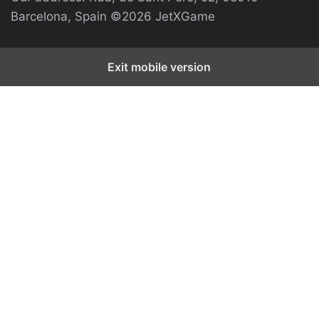
Barcelona, Spain ©2026 JetXGame
Exit mobile version