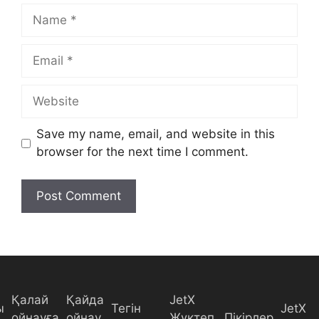
N
a
m
E
e
m
a
W
i
e
l
b
Save my name, email, and website in this
s
browser for the next time I comment.
i
t
e
Қалай
Қайда
JetX
ы
Тегін
JetX
ойнауға
ойнау
Жүктеп
Пікірлер