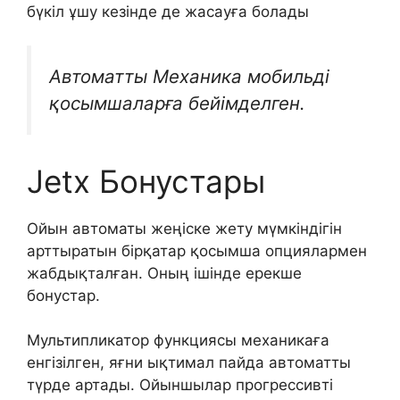
бүкіл ұшу кезінде де жасауға болады
Автоматты Механика мобильді
қосымшаларға бейімделген.
Jetx Бонустары
Ойын автоматы жеңіске жету мүмкіндігін
арттыратын бірқатар қосымша опциялармен
жабдықталған. Оның ішінде ерекше
бонустар.
Мультипликатор функциясы механикаға
енгізілген, яғни ықтимал пайда автоматты
түрде артады. Ойыншылар прогрессивті