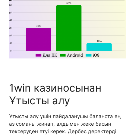
1win казиносынан
Ұтысты алу
Ұтысты алу үшін пайдаланушы баланста ең
аз соманы жинап, алдымен жеке басын
тексеруден өтуі керек. Дербес деректерді