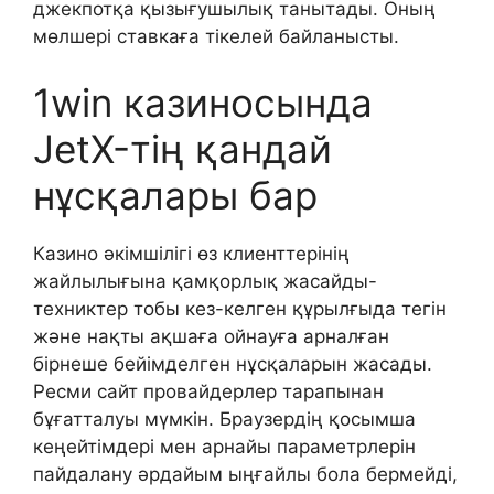
джекпотқа қызығушылық танытады. Оның
мөлшері ставкаға тікелей байланысты.
1win казиносында
JetX-тің қандай
нұсқалары бар
Казино әкімшілігі өз клиенттерінің
жайлылығына қамқорлық жасайды-
техниктер тобы кез-келген құрылғыда тегін
және нақты ақшаға ойнауға арналған
бірнеше бейімделген нұсқаларын жасады.
Ресми сайт провайдерлер тарапынан
бұғатталуы мүмкін. Браузердің қосымша
кеңейтімдері мен арнайы параметрлерін
пайдалану әрдайым ыңғайлы бола бермейді,