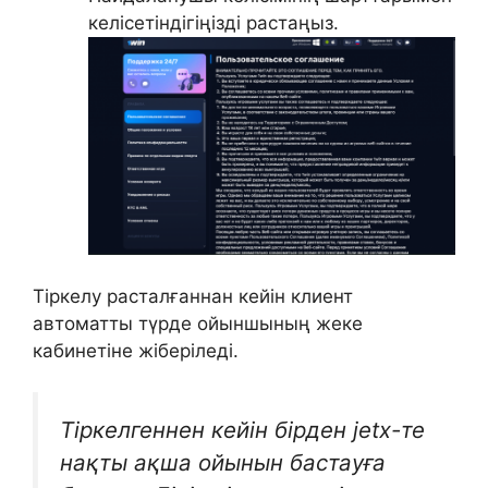
келісетіндігіңізді растаңыз.
Тіркелу расталғаннан кейін клиент
автоматты түрде ойыншының жеке
кабинетіне жіберіледі.
Тіркелгеннен кейін бірден jetx-те
нақты ақша ойынын бастауға