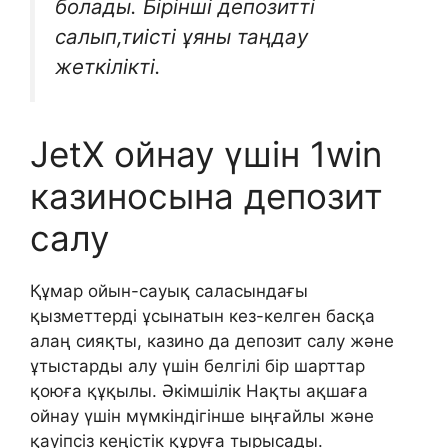
болады. Бірінші депозитті
салып,тиісті ұяны таңдау
жеткілікті.
JetX ойнау үшін 1win
казиносына депозит
салу
Құмар ойын-сауық саласындағы
қызметтерді ұсынатын кез-келген басқа
алаң сияқты, казино да депозит салу және
ұтыстарды алу үшін белгілі бір шарттар
қоюға құқылы. Әкімшілік Нақты ақшаға
ойнау үшін мүмкіндігінше ыңғайлы және
қауіпсіз кеңістік құруға тырысады.