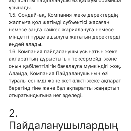
ақпаратты пайдаланушы өз қалауы бойынша
ұсынады.
1.5. Сондай-ақ, Компания жеке деректердің
жалпыға қол жетімді субъектісі жасаған
немесе заңға сәйкес жариялануға немесе
міндетті түрде ашылуға жататын деректерді
өңдей алады.
1.6. Компания пайдаланушы ұсынатын жеке
ақпараттың дұрыстығын тексермейді және
оның қабілеттілігін бағалауға мүмкіндігі жоқ.
Алайда, Компания Пайдаланушының өзі
туралы сенімді және жеткілікті жеке ақпарат
беретіндігіне және бұл ақпаратты жаңартып
отыратындығына негізделеді.
2.
Пайдаланушылардың