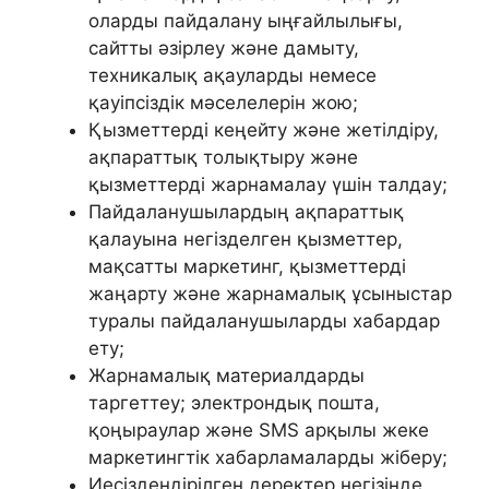
оларды пайдалану ыңғайлылығы,
сайтты әзірлеу және дамыту,
техникалық ақауларды немесе
қауіпсіздік мәселелерін жою;
Қызметтерді кеңейту және жетілдіру,
ақпараттық толықтыру және
қызметтерді жарнамалау үшін талдау;
Пайдаланушылардың ақпараттық
қалауына негізделген қызметтер,
мақсатты маркетинг, қызметтерді
жаңарту және жарнамалық ұсыныстар
туралы пайдаланушыларды хабардар
ету;
Жарнамалық материалдарды
таргеттеу; электрондық пошта,
қоңыраулар және SMS арқылы жеке
маркетингтік хабарламаларды жіберу;
Иесіздендірілген деректер негізінде