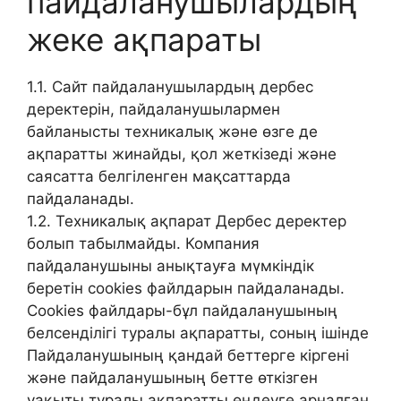
пайдаланушылардың
жеке ақпараты
1.1. Сайт пайдаланушылардың дербес
деректерін, пайдаланушылармен
байланысты техникалық және өзге де
ақпаратты жинайды, қол жеткізеді және
саясатта белгіленген мақсаттарда
пайдаланады.
1.2. Техникалық ақпарат Дербес деректер
болып табылмайды. Компания
пайдаланушыны анықтауға мүмкіндік
беретін cookies файлдарын пайдаланады.
Cookies файлдары-бұл пайдаланушының
белсенділігі туралы ақпаратты, соның ішінде
Пайдаланушының қандай беттерге кіргені
және пайдаланушының бетте өткізген
уақыты туралы ақпаратты өңдеуге арналған