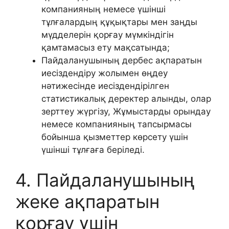
компанияның немесе үшінші
тұлғалардың құқықтары мен заңды
мүдделерін қорғау мүмкіндігін
қамтамасыз ету мақсатында;
Пайдаланушының дербес ақпаратын
иесіздендіру жолымен өңдеу
нәтижесінде иесіздендірілген
статистикалық деректер алынды, олар
зерттеу жүргізу, Жұмыстарды орындау
немесе компанияның тапсырмасы
бойынша қызметтер көрсету үшін
үшінші тұлғаға беріледі.
4. Пайдаланушының
жеке ақпаратын
қорғау үшін