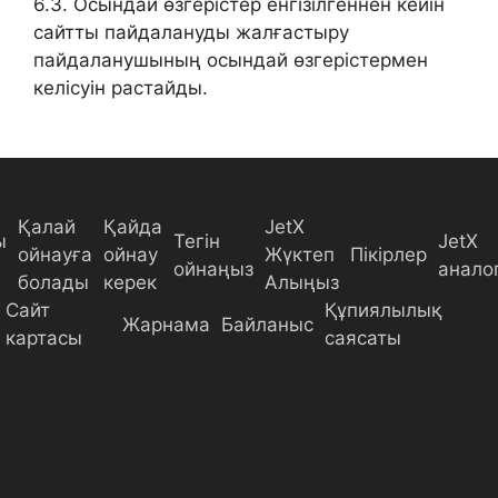
6.3. Осындай өзгерістер енгізілгеннен кейін
сайтты пайдалануды жалғастыру
пайдаланушының осындай өзгерістермен
келісуін растайды.
Қалай
Қайда
JetX
ы
Тегін
JetX
ойнауға
ойнау
Жүктеп
Пікірлер
ойнаңыз
анало
болады
керек
Алыңыз
Сайт
Құпиялылық
Жарнама
Байланыс
картасы
саясаты