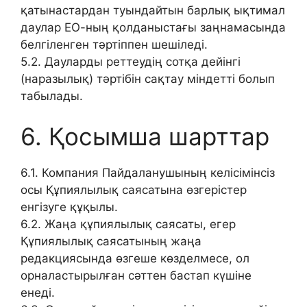
қатынастардан туындайтын барлық ықтимал
даулар ЕО-ның қолданыстағы заңнамасында
белгіленген тәртіппен шешіледі.
5.2. Дауларды реттеудің сотқа дейінгі
(наразылық) тәртібін сақтау міндетті болып
табылады.
6. Қосымша шарттар
6.1. Компания Пайдаланушының келісімінсіз
осы Құпиялылық саясатына өзгерістер
енгізуге құқылы.
6.2. Жаңа құпиялылық саясаты, егер
Құпиялылық саясатының жаңа
редакциясында өзгеше көзделмесе, ол
орналастырылған сәттен бастап күшіне
енеді.