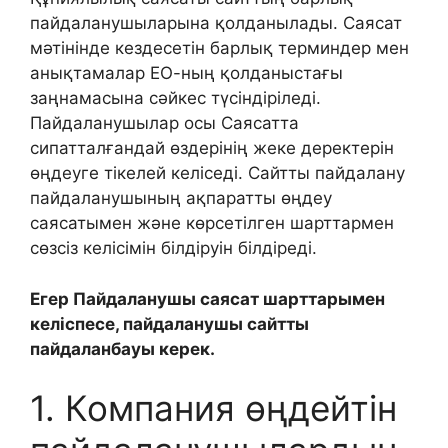
пайдаланушыларына қолданылады. Саясат
мәтінінде кездесетін барлық терминдер мен
анықтамалар ЕО-ның қолданыстағы
заңнамасына сәйкес түсіндіріледі.
Пайдаланушылар осы Саясатта
сипатталғандай өздерінің жеке деректерін
өңдеуге тікелей келіседі. Сайтты пайдалану
пайдаланушының ақпаратты өңдеу
саясатымен және көрсетілген шарттармен
сөзсіз келісімін білдіруін білдіреді.
Егер Пайдаланушы саясат шарттарымен
келіспесе, пайдаланушы сайтты
пайдаланбауы керек.
1. Компания өңдейтін