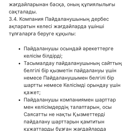
жағдайларынан басқа, оның құпиялылығы
сақталады.
3.4. Компания Пайдаланушының дербес
ақпаратын келесі жағдайларда үшінші
тұлғаларға беруге құқылы:
Пайдаланушы осындай әрекеттерге
келісім білдірді;
Тасымалдау пайдаланушының сайттың
белгілі бір қызметін пайдалануы үшін
немесе Пайдаланушымен белгілі бір
шартты немесе Келісімді орындау үшін
қажет;
Пайдаланушы компаниямен шарттар
мен келісімдердің талаптарын, осы
Саясатты не нақты Қызметтерді
пайдалану шарттарын қамтитын
құжаттарды бұзған жағдайларда