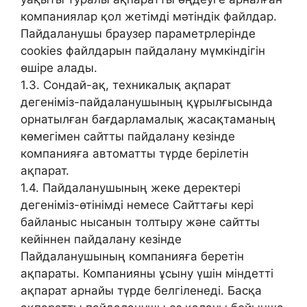
компаниялар қол жетімді мәтіндік файлдар.
Пайдаланушы браузер параметрлерінде
cookies файлдарын пайдалану мүмкіндігін
өшіре алады.
1.3. Сондай-ақ, техникалық ақпарат
дегеніміз-пайдаланушының құрылғысында
орнатылған бағдарламалық жасақтаманың
көмегімен сайтты пайдалану кезінде
компанияға автоматты түрде берілетін
ақпарат.
1.4. Пайдаланушының жеке деректері
дегеніміз-өтінімді немесе Сайттағы кері
байланыс нысанын толтыру және сайтты
кейіннен пайдалану кезінде
Пайдаланушының компанияға беретін
ақпараты. Компанияны ұсыну үшін міндетті
ақпарат арнайы түрде белгіленеді. Басқа