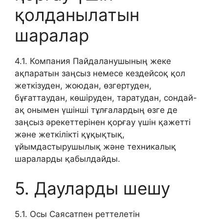
қолданылатын
шаралар
4.1. Компания Пайдаланушының жеке
ақпаратын заңсыз немесе кездейсоқ қол
жеткізуден, жоюдан, өзгертуден,
бұғаттаудан, көшіруден, таратудан, сондай-
ақ онымен үшінші тұлғалардың өзге де
заңсыз әрекеттерінен қорғау үшін қажетті
және жеткілікті құқықтық,
ұйымдастырушылық және техникалық
шараларды қабылдайды.
5. Дауларды шешу
5.1. Осы Саясатпен реттелетін