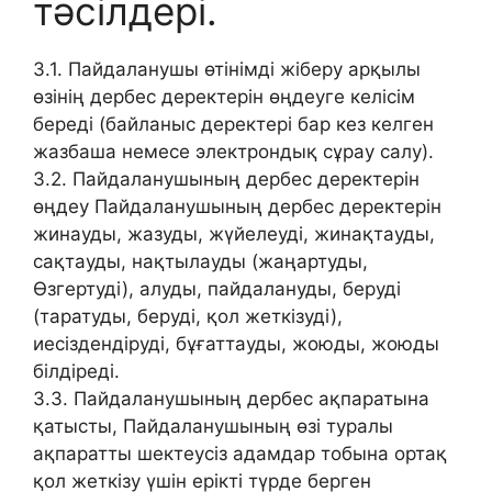
тәсілдері.
3.1. Пайдаланушы өтінімді жіберу арқылы
өзінің дербес деректерін өңдеуге келісім
береді (байланыс деректері бар кез келген
жазбаша немесе электрондық сұрау салу).
3.2. Пайдаланушының дербес деректерін
өңдеу Пайдаланушының дербес деректерін
жинауды, жазуды, жүйелеуді, жинақтауды,
сақтауды, нақтылауды (жаңартуды,
Өзгертуді), алуды, пайдалануды, беруді
(таратуды, беруді, қол жеткізуді),
иесіздендіруді, бұғаттауды, жоюды, жоюды
білдіреді.
3.3. Пайдаланушының дербес ақпаратына
қатысты, Пайдаланушының өзі туралы
ақпаратты шектеусіз адамдар тобына ортақ
қол жеткізу үшін ерікті түрде берген