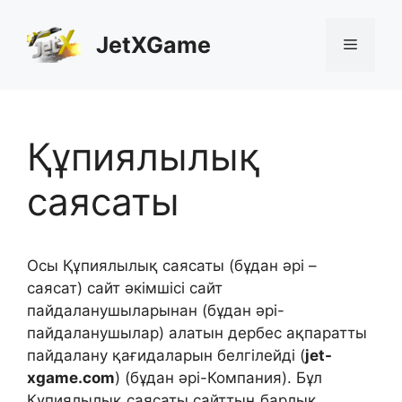
Skip
to
JetXGame
Menu
content
Құпиялылық
саясаты
Осы Құпиялылық саясаты (бұдан әрі –
саясат) сайт әкімшісі сайт
пайдаланушыларынан (бұдан әрі-
пайдаланушылар) алатын дербес ақпаратты
пайдалану қағидаларын белгілейді (
jet-
xgame.com
) (бұдан әрі-Компания). Бұл
Құпиялылық саясаты сайттың барлық