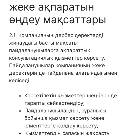
жеке ақпаратын
өңдеу мақсаттары
2.1. Компанияның дербес деректерді
жинаудағы басты мақсаты-
пайдаланушыларға ақпараттық,
консультациялық қызметтер көрсету.
Пайдаланушылар компанияның жеке
деректерін де пайдалана алатындығымен
келіседі:
Көрсетілетін қызметтер шеңберінде
тарапты сәйкестендіру;
Пайдаланушылардың сұранысы
бойынша қызмет көрсету және
клиенттерге қолдау көрсету;
Қызметтердің сапасын жақсарту,