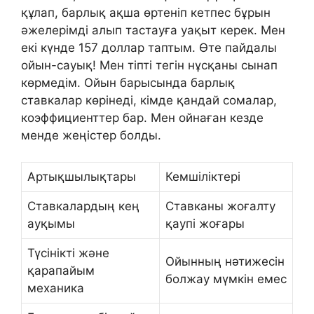
құлап, барлық ақша өртеніп кетпес бұрын
әжелерімді алып тастауға уақыт керек. Мен
екі күнде 157 доллар таптым. Өте пайдалы
ойын-сауық! Мен тіпті тегін нұсқаны сынап
көрмедім. Ойын барысында барлық
ставкалар көрінеді, кімде қандай сомалар,
коэффициенттер бар. Мен ойнаған кезде
менде жеңістер болды.
Артықшылықтары
Кемшіліктері
Ставкалардың кең
Ставканы жоғалту
ауқымы
қаупі жоғары
Түсінікті және
Ойынның нәтижесін
қарапайым
болжау мүмкін емес
механика