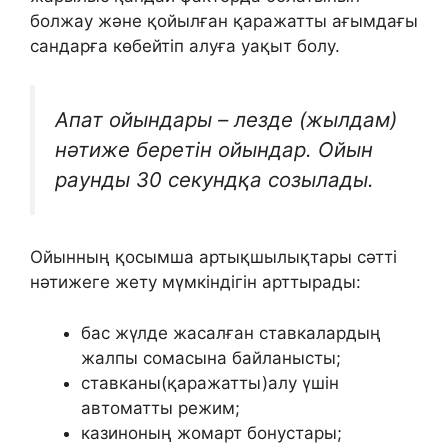
болжау және қойылған қаражатты ағымдағы
сандарға көбейтіп алуға уақыт болу.
Апат ойындары – лезде (жылдам)
нәтиже беретін ойындар. Ойын
раунды 30 секундқа созылады.
Ойынның қосымша артықшылықтары сәтті
нәтижеге жету мүмкіндігін арттырады:
бас жүлде жасалған ставкалардың
жалпы сомасына байланысты;
ставканы(қаражатты)алу үшін
автоматты режим;
казиноның жомарт бонустары;