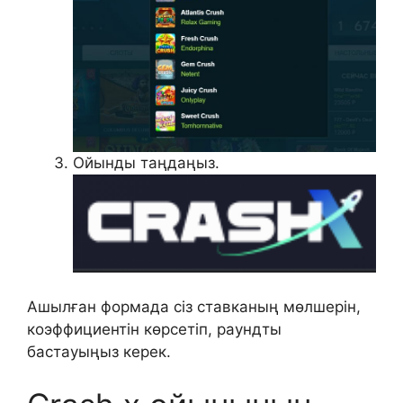
Ойынды таңдаңыз.
Ашылған формада сіз ставканың мөлшерін,
коэффициентін көрсетіп, раундты
бастауыңыз керек.