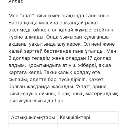
Annet
:
Мен “апат” ойынымен жақында таныспын.
Бастапқыда машина ешқандай рахат
әкелмеді, өйткені ол қалай жұмыс істейтінін
түсіне алмады. Онда зымыран құлағанша
ақшаны уақытында алу керек. Ол нені және
қалай зерттей бастағанда ғана ұтылды. Мен
2 доллар төледім және олардан 17 доллар
алдым. Қорытындыға өтініш жіберді, ақша
картаға келді. Техникалық қолдау өте
сыпайы, әдетте бәрі түсіндіріліп, қажет
болған жағдайда жасалды. “Апат”, әрине,
ойын-сауық ойыны, бірақ оның материалдық
қызығушылығы да бар.
Артықшылықтары
Кемшіліктері