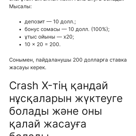
Мысалы:
депозит — 10 долл.;
бонус сомасы — 10 долл. (100%);
ұтыс ойыны — х20;
10 x 20 = 200.
Сонымен, пайдаланушы 200 долларға ставка
жасауы керек.
Crash X-тің қандай
нұсқаларын жүктеуге
болады және оны
қалай жасауға