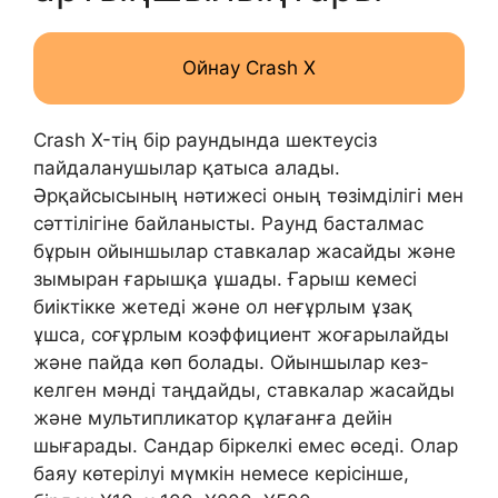
Ойнау Crash X
Crash X-тің бір раундында шектеусіз
пайдаланушылар қатыса алады.
Әрқайсысының нәтижесі оның төзімділігі мен
сәттілігіне байланысты. Раунд басталмас
бұрын ойыншылар ставкалар жасайды және
зымыран ғарышқа ұшады. Ғарыш кемесі
биіктікке жетеді және ол неғұрлым ұзақ
ұшса, соғұрлым коэффициент жоғарылайды
және пайда көп болады. Ойыншылар кез-
келген мәнді таңдайды, ставкалар жасайды
және мультипликатор құлағанға дейін
шығарады. Сандар біркелкі емес өседі. Олар
баяу көтерілуі мүмкін немесе керісінше,