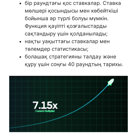
бір раундтағы
қо
с ставкалар. Ставка
мөлшері қосындысы мен көбейткіші
бойынша әр түрлі болуы мүмкін.
Функция қауіпті қозғалыстарды
сақтандыру үшін қолданылады;
нақты уақыттағы ставкалар мен
төлемдер статистикасы;
болашақ стратегияны талдау және
құру үшін соңғы 40 раундтың тарихы.