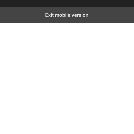
Exit mobile version