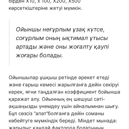
бірден X10, x 100, X200, X500
көрсеткіштеріне жетуі мүмкін.
Ойыншы неғұрлым ұзақ күтсе,
соғұрлым оның ықтимал ұтысы
артады және оны жоғалту қаупі
жоғары болады.
Ойыншылар ұшқыш ретінде әрекет етеді
және ғарыш кемесі жарылғанға дейін секіруі
керек, яғни таңдалған коэффициент бойынша
қаражат алу. Ойынның ең шешуші сәті-
ақшаңызды үнемдеу үшін айналымнан шығу.
Бұл сөзсіз “апат”болғанға дейін соманы
көбейтуге мүмкіндік береді. Міндет мынада:
жарылыс қандай факторда болатынын