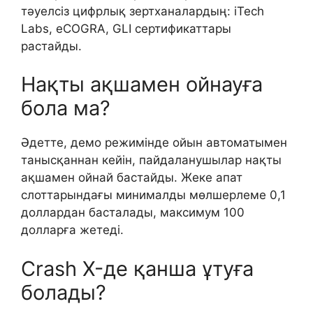
тәуелсіз цифрлық зертханалардың: iTech
Labs, eCOGRA, GLI сертификаттары
растайды.
Нақты ақшамен ойнауға
бола ма?
Әдетте, демо режимінде ойын автоматымен
танысқаннан кейін, пайдаланушылар нақты
ақшамен ойнай бастайды. Жеке апат
слоттарындағы минималды мөлшерлеме 0,1
доллардан басталады, максимум 100
долларға жетеді.
Crash X-де қанша ұтуға
болады?