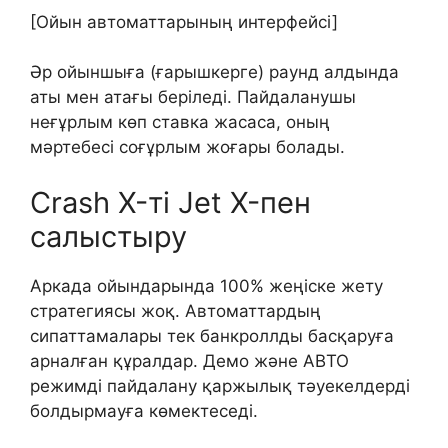
[Ойын автоматтарының интерфейсі]
Әр ойыншыға (ғарышкерге) раунд алдында
аты мен атағы беріледі. Пайдаланушы
неғұрлым көп ставка жасаса, оның
мәртебесі соғұрлым жоғары болады.
Crash X-ті Jet X-пен
салыстыру
Аркада ойындарында 100% жеңіске жету
стратегиясы жоқ. Автоматтардың
сипаттамалары тек банкроллды басқаруға
арналған құралдар. Демо және АВТО
режимді пайдалану қаржылық тәуекелдерді
болдырмауға көмектеседі.