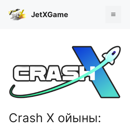
Skip
to
JetXGame
Menu
content
Crash X ойыны: