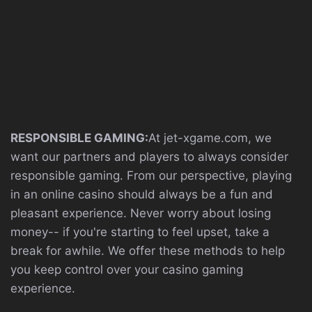
RESPONSIBLE GAMING:
At jet-xgame.com, we
want our partners and players to always consider
responsible gaming. From our perspective, playing
in an online casino should always be a fun and
pleasant experience. Never worry about losing
money-- if you're starting to feel upset, take a
break for awhile. We offer these methods to help
you keep control over your casino gaming
experience.