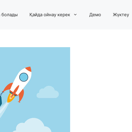
а болады
Қайда ойнау керек
Демо
Жүктеу