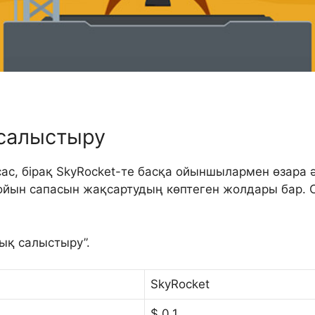
 салыстыру
ас, бірақ SkyRocket-те басқа ойыншылармен өзара ә
йын сапасын жақсартудың көптеген жолдары бар. С
лық салыстыру”.
SkyRocket
$ 0,1