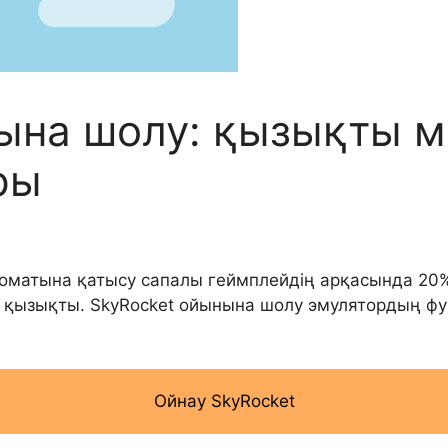
нына шолу: қызықты 
ры
оматына қатысу сапалы геймплейдің арқасында 20% 
да қызықты. SkyRocket ойынына шолу эмулятордың 
Ойнау SkyRocket