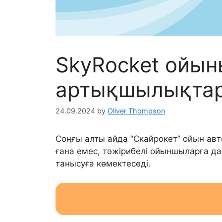
SkyRocket ойы
артықшылықта
24.09.2024
by
Oliver Thompson
Соңғы алты айда “Скайрокет” ойын авт
ғана емес, тәжірибелі ойыншыларға 
танысуға көмектеседі.