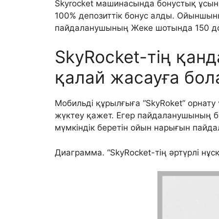
Skyrocket машинасында бонустық ұсы
100% депозиттік бонус алды. Ойыншын
пайдаланушының Жеке шотында 150 дол
SkyRocket-тің қан
қалай жасауға бо
Мобильді құрылғыға “SkyRoket” орнату
жүктеу қажет. Егер пайдаланушының бү
мүмкіндік беретін ойын нарығын пайда
Диаграмма. “SkyRocket-тің әртүрлі нұ