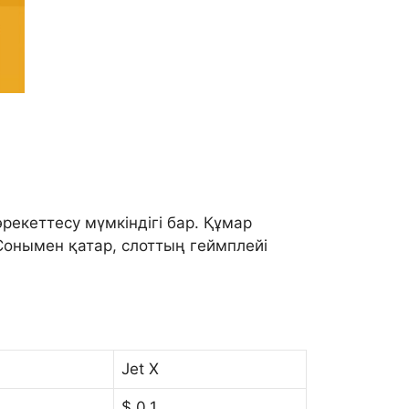
рекеттесу мүмкіндігі бар. Құмар
онымен қатар, слоттың геймплейі
Jet X
$ 0,1