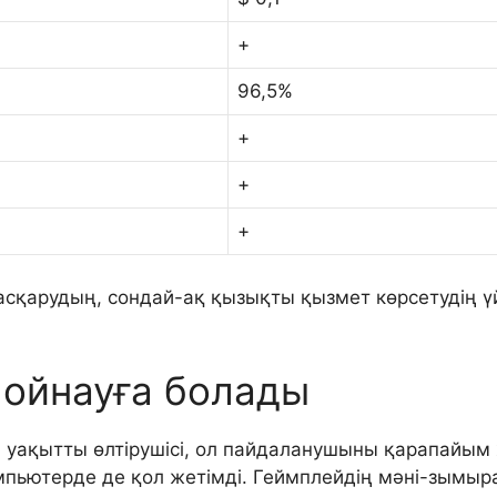
+
96,5%
+
+
+
қарудың, сондай-ақ қызықты қызмет көрсетудің үй
 ойнауға болады
ың уақытты өлтірушісі, ол пайдаланушыны қарапайы
мпьютерде де қол жетімді. Геймплейдің мәні-зымыра