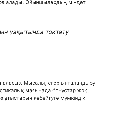
ыра алады. Ойыншылардың міндеті
н уақытында тоқтату
а аласыз. Мысалы, егер ынталандыру
ссикалық мағынада бонустар жоқ,
з ұтыстарын көбейтуге мүмкіндік