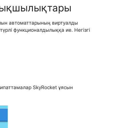
артықшылықтары
ойын автоматтарының виртуалды
түрлі функционалдылыққа ие. Негізгі
сипаттамалар SkyRocket ұясын