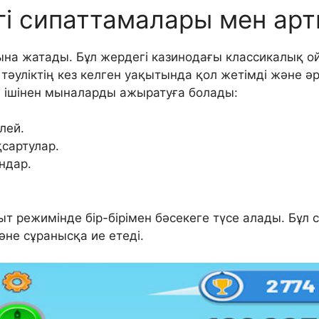
ізгі сипаттамалары мен 
рына жатады. Бұл жердегі казинодағы классикалық 
уліктің кез келген уақытында қол жетімді және әр
ішінен мыналарды ажыратуға болады:
лей.
сартулар.
ндар.
 режимінде бір-бірімен бәсекеге түсе алады. Бұл 
не сұранысқа ие етеді.