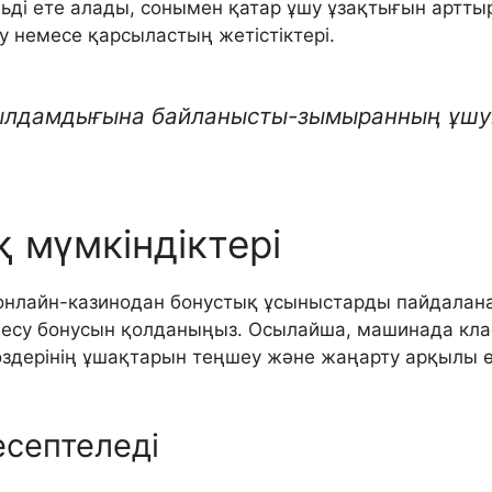
ьді ете алады, сонымен қатар ұшу ұзақтығын артт
немесе қарсыластың жетістіктері.
ылдамдығына байланысты-зымыранның ұшуы
 мүмкіндіктері
онлайн-казинодан бонустық ұсыныстарды пайдалан
десу бонусын қолданыңыз. Осылайша, машинада кла
өздерінің ұшақтарын теңшеу және жаңарту арқылы ө
есептеледі