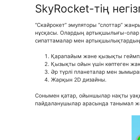
SkyRocket-тің нег
“Скайрокет” эмуляторы “слоттар” жан
нұсқасы. Олардың артықшылығы-олар тә
сипаттамалар мен артықшылықтардың 
Қарапайым және қызықты геймп
Қызықты ойын үшін көптеген жақ
Әр түрлі планеталар мен зымыра
Жарқын 2D дизайны.
Сонымен қатар, ойыншылар нақты уақыт
пайдаланушылар арасында танымал жә