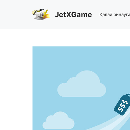
Skip
to
JetXGame
Қалай ойнауғ
content