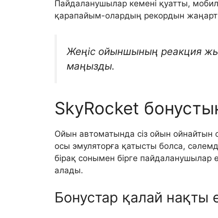
Пайдаланушылар кемені қуатты, мобил
қарапайым-олардың рекордын жаңарту 
Жеңіс ойыншының реакция ж
маңызды.
SkyRocket бонустық
Ойын автоматында сіз ойын ойнайтын 
осы эмуляторға қатысты болса, сәлем
бірақ сонымен бірге пайдаланушылар 
алады.
Бонустар қалай нақты 