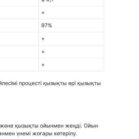
+
97%
+
+
+
лесімі процесті қызықты әрі қызықты
м және қызықты ойынмен жеңді. Ойын
нмен үнемі жоғары көтерілу.