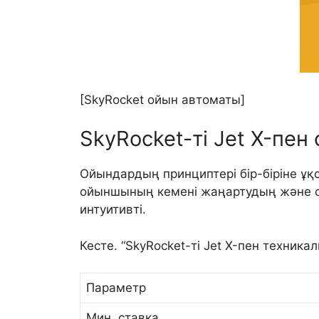
[SkyRocket ойын автоматы]
SkyRocket-ті Jet X-пен
Ойындардың принциптері бір-біріне ұқс
ойыншының кемені жаңартудың және о
интуитивті.
Кесте. “SkyRocket-ті Jet X-пен техника
Параметр
Мин. ставка