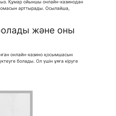
ыз. Құмар ойыншы онлайн-казинодан
 сомасын арттырады. Осылайша,
 болады және оны
ланған онлайн-казино қосымшасын
теуге болады. Ол үшін ұяға кіруге