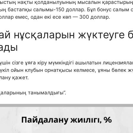
ныстың нақты қолданылуының мысалын қарастырың
ың бастапқы салымы-150 доллар. Бұл бонус салым
лар емес, одан екі есе көп — 300 доллар.
дай нұсқаларын жүктеуге
лады
 үшін сізге ұяға кіру мүмкіндігі ашылатын лицензия
кіл ойын клубын орнатқысы келмесе, ұяны бөлек жүк
лану қажет.
сқаларының танымалдығы”.