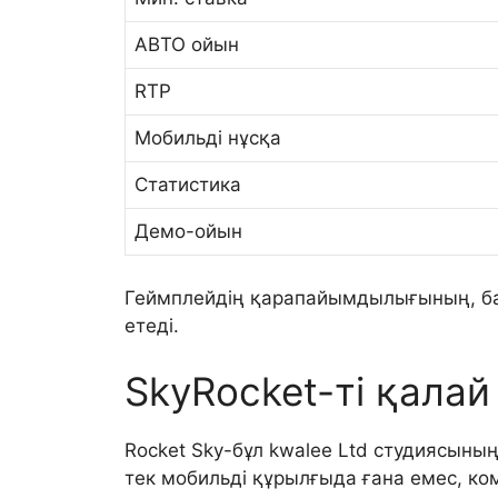
АВТО ойын
RTP
Мобильді нұсқа
Статистика
Демо-ойын
Геймплейдің қарапайымдылығының, бас
етеді.
SkyRocket-ті қалай
Rocket Sky-бұл kwalee Ltd студиясын
тек мобильді құрылғыда ғана емес, ко