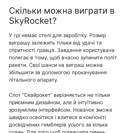
Скільки можна виграти в
SkyRocket?
У грі немає стелі для заробітку. Розмір
виграшу залежить тільки від удачі та
спритності гравця. Завдання користувача
полягає в тому, щоб вчасно зупинити політ
ракети. Свої шанси на виграш можна
збільшити за допомогою прокачування
літального апарату.
Слот “Скайрокет” вирізняється не тільки
приємним дизайном, але й інтуїтивно
зрозумілим інтерфейсом. Новачок зможе
швидко освоїтися і влитися в ком’юніті
досвідчених гемблерів усього за кілька
годин. Для того щоб підвищити рівень