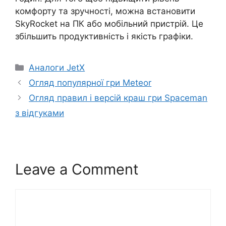
комфорту та зручності, можна встановити
SkyRocket на ПК або мобільний пристрій. Це
збільшить продуктивність і якість графіки.
C
Аналоги JetX
a
Огляд популярної гри Meteor
t
Огляд правил і версій краш гри Spaceman
e
з відгуками
g
o
r
i
Leave a Comment
e
s
C
o
m