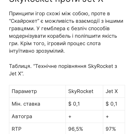
Принципи ігор схожі між собою, проте в
“Скайрокет” є можливість взаємодії з іншими
гравцями. У гемблера є безліч способів
модернізувати корабель і поліпшити якість
гри. Крім того, ігровий процес слота
інтуїтивно зрозумілий.
Таблиця. “Технічне порівняння SkyRocket з
Jet X”.
Параметр
SkyRocket
Jet X
Мін. ставка
$ 0,1
$ 0,1
Автогра
+
+
RTP
96,5%
97%