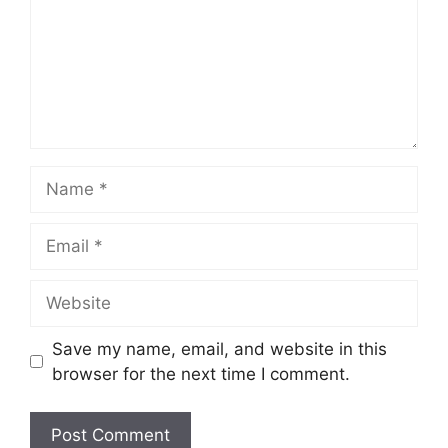
m
e
n
t
N
a
m
E
e
m
a
W
i
e
l
b
Save my name, email, and website in this
s
browser for the next time I comment.
i
t
e