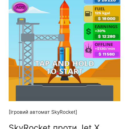
[Ігровий автомат SkyRocket]
SkyRocket проти Jet X