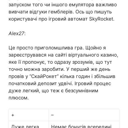
запуском того чи іншого емулятора важливо
вивчати відгуки гемблерів. Ось що пишуть
користувачі про ігровий автомат SkyRocket.
Alex27
:
Це просто приголомшлива гра. Щойно я
зареєструвався на сайті віртуального казино,
яке її пропонує, то одразу зрозумів, що тут
точно можна заробити. У перший же день
провів у “СкайРокет” кілька годин і збільшив
початковий депозит удвічі. Ігровий процес
дуже легкий, що теж є безсумнівним
плюсом.
+
–
Дуже легка
Немає бонусів всередині