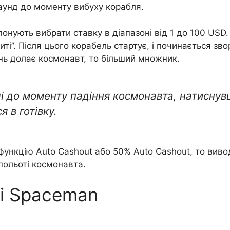
аунд до моменту вибуху корабля.
онують вибрати ставку в діапазоні від 1 до 100 USD
ті”. Після цього корабель стартує, і починається зво
ань долає космонавт, то більший множник.
і до моменту падіння космонавта, натиснув
 в готівку.
ункцію Auto Cashout або 50% Auto Cashout, то виво
польоті космонавта.
і Spaceman