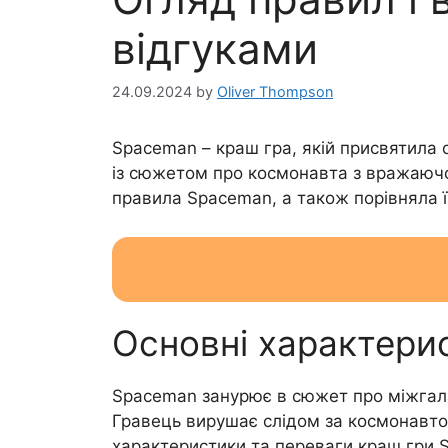
відгуками
24.09.2024
by
Oliver Thompson
Spaceman – краш гра, якій присвятила 
із сюжетом про космонавта з вражаючо
правила Spaceman, а також порівняла ї
Основні характери
Spaceman занурює в сюжет про міжгала
Гравець вирушає слідом за космонавто
характеристики та переваги краш гри 