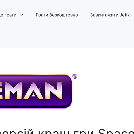
е грати
Грати безкоштовно
Завантажити Jetix
версій краш гри Spac