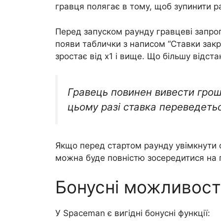
гравця полягає в тому, щоб зупинити р
Перед запуском раунду гравцеві запроп
появи таблички з написом “Ставки закри
зростає від х1 і вище. Що більшу відст
Гравець повинен вивести грош
цьому разі ставка переведеться
Якщо перед стартом раунду увімкнути ф
можна буде повністю зосередитися на 
Бонусні можливост
У Spaceman є вигідні бонусні функції: