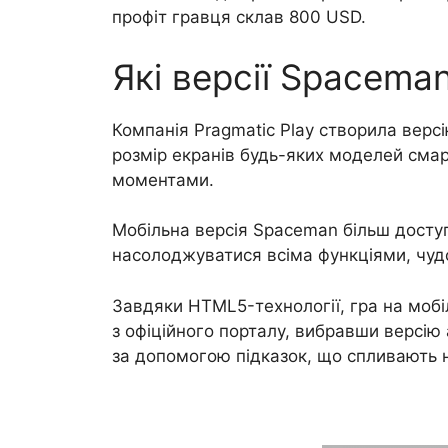
профіт гравця склав 800 USD.
Які версії Spacema
Компанія Pragmatic Play створила верс
розмір екранів будь-яких моделей смар
моментами.
Мобільна версія Spaceman більш доступн
насолоджуватися всіма функціями, чудо
Завдяки HTML5-технології, гра на моб
з офіційного порталу, вибравши версію
за допомогою підказок, що спливають н