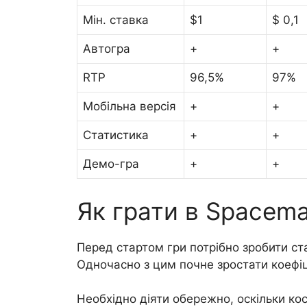
Мін. ставка
$1
$ 0,1
Автогра
+
+
RTP
96,5%
97%
Мобільна версія
+
+
Статистика
+
+
Демо-гра
+
+
Як грати в Spacem
Перед стартом гри потрібно зробити ст
Одночасно з цим почне зростати коефіц
Необхідно діяти обережно, оскільки ко