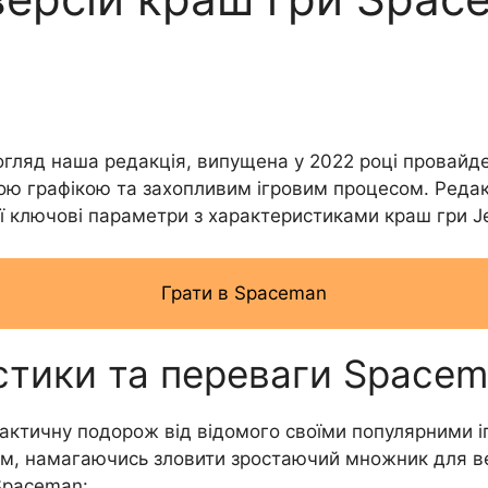
огляд наша редакція, випущена у 2022 році провайде
ю графікою та захопливим ігровим процесом. Редакці
ї ключові параметри з характеристиками краш гри Je
Грати в Spaceman
стики та переваги Space
ктичну подорож від відомого своїми популярними іг
м, намагаючись зловити зростаючий множник для ве
Spaceman: