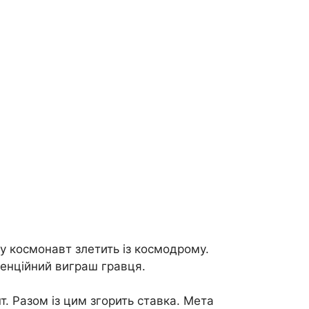
ку космонавт злетить із космодрому.
тенційний виграш гравця.
. Разом із цим згорить ставка. Мета