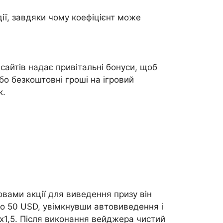
дії, завдяки чому коефіцієнт може
 сайтів надає привітальні бонуси, щоб
о безкоштовні гроші на ігровий
к.
овами акції для виведення призу він
о 50 USD, увімкнувши автовиведення і
 х1,5. Після виконання вейджера чистий