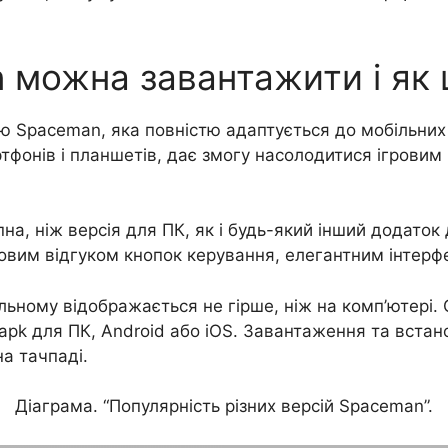
n можна завантажити і як
ію Spaceman, яка повністю адаптується до мобільних 
тфонів і планшетів, дає змогу насолодитися ігровим
а, ніж версія для ПК, як і будь-який інший додаток
вим відгуком кнопок керування, елегантним інтерфейс
ільному відображається не гірше, ніж на комп’ютері
 apk для ПК, Android або iOS. Завантаження та встан
а тачпаді.
Діаграма. “Популярність різних версій Spaceman”.