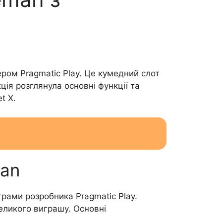
ром Pragmatic Play. Це кумедний слот
я розглянула основні функції та
t X.
man
рами розробника Pragmatic Play.
ликого виграшу. Основні