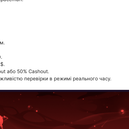
м.
.
$.
out або 50% Cashout.
ожливістю перевірки в режимі реального часу.