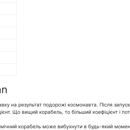
an
авку на результат подорожі космонавта. Після запус
ієнт. Що вищий корабель, то більший коефіцієнт і по
смічний корабель може вибухнути в будь-який момент