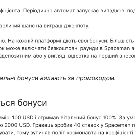
ефіцієнта. Періодично автомат запускає випадкові по
 великий шанс на виграш джекпоту.
о. На кожній платформі діють свої бонуси. Більшість
нок може включати безкоштовні раунди в Spaceman аб
здепозитним або у вигляді відсотка на перший внесо
тальні бонуси видають за промокодом.
ься бонуси
змірі 100 USD і отримав вітальний бонус 100%. За ум
ло 2000 USD. Гравець зробив 40 ставок у Spaceman п
увати, тому зупиняв політ космонавта на коефіцієнті