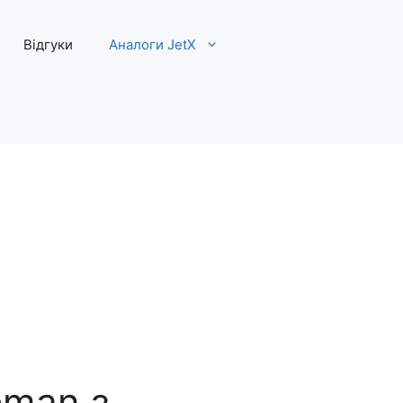
Відгуки
Аналоги JetX
eman з