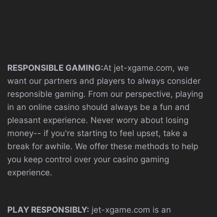
RESPONSIBLE GAMING:
At jet-xgame.com, we
want our partners and players to always consider
responsible gaming. From our perspective, playing
in an online casino should always be a fun and
pleasant experience. Never worry about losing
money-- if you're starting to feel upset, take a
break for awhile. We offer these methods to help
you keep control over your casino gaming
experience.
PLAY RESPONSIBLY:
jet-xgame.com is an