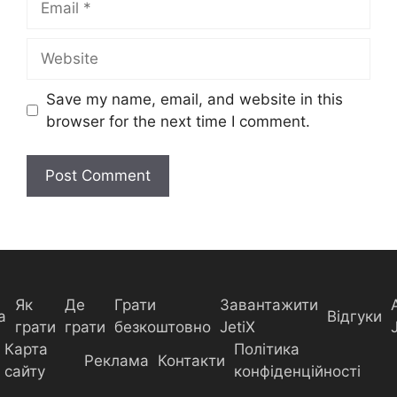
e
m
a
W
i
e
l
b
Save my name, email, and website in this
s
browser for the next time I comment.
i
t
e
Як
Де
Грати
Завантажити
а
Відгуки
грати
грати
безкоштовно
JetiX
Карта
Політика
Реклама
Контакти
сайту
конфіденційності