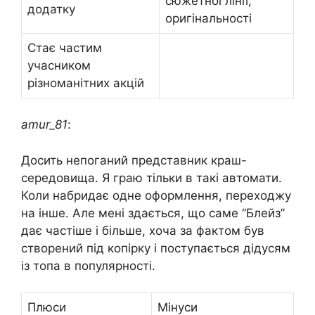
сюжетної лінії,
додатку
оригінальності
Стає частим
учасником
різноманітних акцій
amur_81
:
Досить непоганий представник краш-
середовища. Я граю тільки в такі автомати.
Коли набридає одне оформлення, переходжу
на інше. Але мені здається, що саме “Блейз”
дає частіше і більше, хоча за фактом був
створений під копірку і поступається дідусям
із топа в популярності.
Плюси
Мінуси