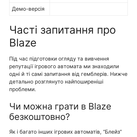
Демо-версія
Часті запитання про
Blaze
Під час підготовки огляду та вивчення
репутації ігрового автомата ми знаходили
одні й ті самі запитання від гемблерів. Нижче
детально розглянуто найпоширеніші
проблеми.
Чи можна грати в Blaze
безкоштовно?
Як і багато інших ігрових автоматів, “Блейз”