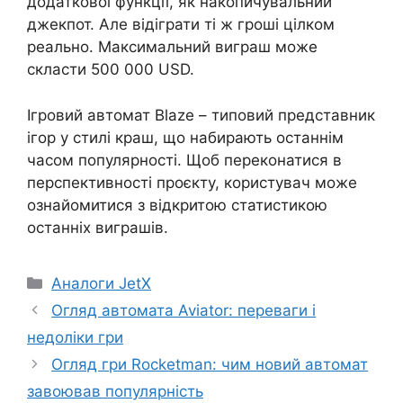
додаткової функції, як накопичувальний
джекпот. Але відіграти ті ж гроші цілком
реально. Максимальний виграш може
скласти 500 000 USD.
Ігровий автомат Blaze – типовий представник
ігор у стилі краш, що набирають останнім
часом популярності. Щоб переконатися в
перспективності проєкту, користувач може
ознайомитися з відкритою статистикою
останніх виграшів.
C
Аналоги JetX
a
Огляд автомата Aviator: переваги і
t
недоліки гри
e
Огляд гри Rocketman: чим новий автомат
g
завоював популярність
o