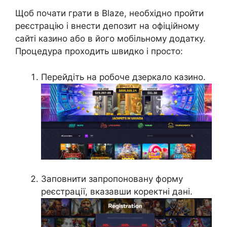
Щоб почати грати в Blaze, необхідно пройти
реєстрацію і внести депозит на офіційному
сайті казино або в його мобільному додатку.
Процедура проходить швидко і просто:
Перейдіть на робоче дзеркало казино.
Заповнити запропоновану форму
реєстрації, вказавши коректні дані.