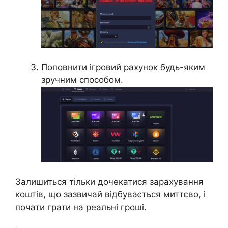
Поповнити ігровий рахунок будь-яким
зручним способом.
Залишиться тільки дочекатися зарахування
коштів, що зазвичай відбувається миттєво, і
почати грати на реальні гроші.