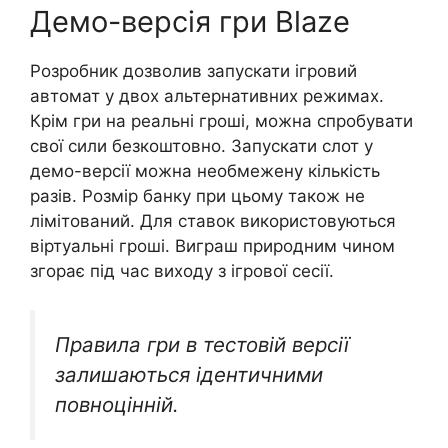
Демо-версія гри Blaze
Розробник дозволив запускати ігровий
автомат у двох альтернативних режимах.
Крім гри на реальні гроші, можна спробувати
свої сили безкоштовно. Запускати слот у
демо-версії можна необмежену кількість
разів. Розмір банку при цьому також не
лімітований. Для ставок використовуються
віртуальні гроші. Виграш природним чином
згорає під час виходу з ігрової сесії.
Правила гри в тестовій версії
залишаються ідентичними
повноцінній.