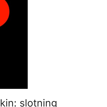
in: slotning