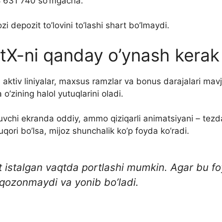
68 631 740 so’mgacha.
i depozit to’lovini to’lashi shart bo’lmaydi.
tX-ni qanday o’ynash kerak
 va aktiv liniyalar, maxsus ramzlar va bonus darajalari m
 o’zining halol yutuqlarini oladi.
uvchi ekranda oddiy, ammo qiziqarli animatsiyani – tez
qori bo’lsa, mijoz shunchalik ko’p foyda ko’radi.
 istalgan vaqtda portlashi mumkin. Agar bu fo
a qozonmaydi va yonib bo’ladi.