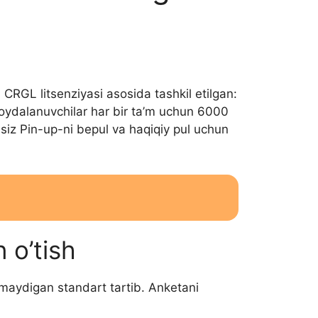
GL litsenziyasi asosida tashkil etilgan:
 Foydalanuvchilar har bir ta’m uchun 6000
 siz Pin-up-ni bepul va haqiqiy pul uchun
 o’tish
lmaydigan standart tartib. Anketani