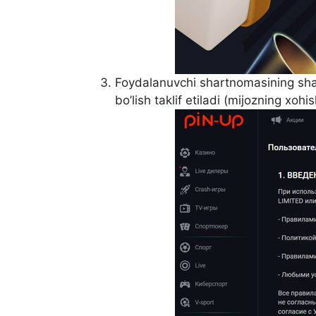
Foydalanuvchi shartnomasining shar
bo’lish taklif etiladi (mijozning xohis