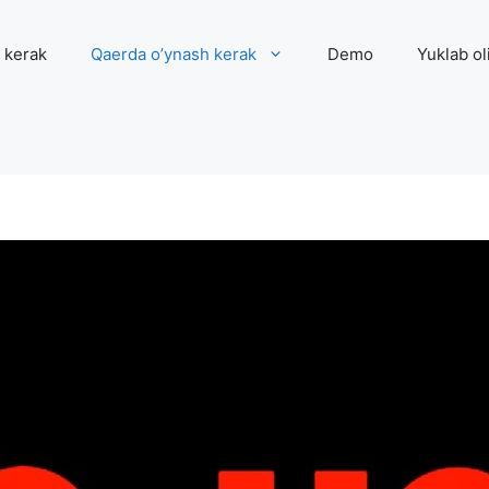
 kerak
Qaerda o’ynash kerak
Demo
Yuklab ol