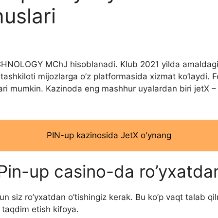
nuslari
NOLOGY MChJ hisoblanadi. Klub 2021 yilda amaldagi CR
 tashkiloti mijozlarga o’z platformasida xizmat ko’laydi.
hlari mumkin. Kazinoda eng mashhur uyalardan biri jetX –
PIN-up kazinosida JetX o'ynang
Pin-up casino-da ro’yxatdan
 siz ro’yxatdan o’tishingiz kerak. Bu ko’p vaqt talab qi
 taqdim etish kifoya.