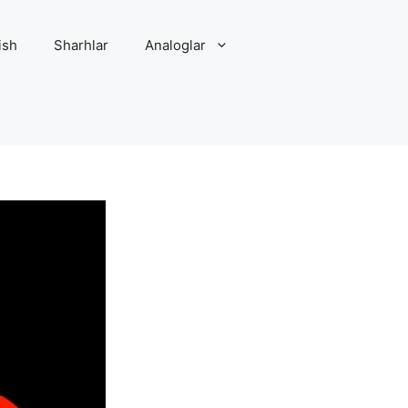
ish
Sharhlar
Analoglar