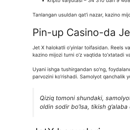
kripto valyutasi – 34 310 dan 9 4
Tanlangan usuldan qat’i nazar, kazino mijoz
Pin-up Casino-da Je
Jet X halokatli o’yinlar toifasidan. Reels
kazino mijozi turni o’z vaqtida to’xtatadi va
Uyani ishga tushirgandan so’ng, foydalan
parvozini ko’rishadi. Samolyot qanchalik yu
Qiziq tomoni shundaki, samolyot
oldin sodir bo’lsa, tikish g’alab