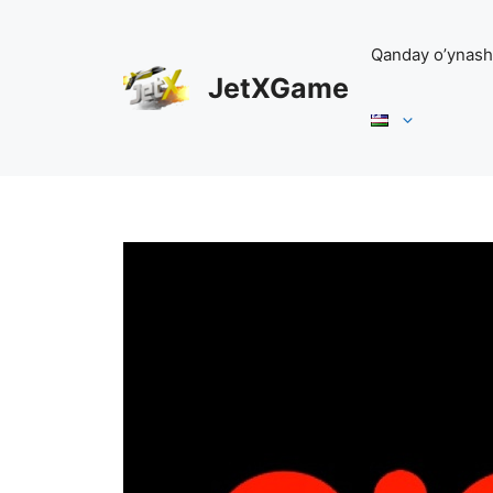
Skip
to
Qanday o’ynash
content
JetXGame