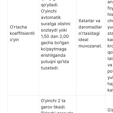
an
qo’yiladi.
fo
O’yinchi
hi
avtomatik
Xatarlar va
ch
suratga olishni
O’rtacha
daromadlar
yu
sozlaydi yoki
koeffitsientli
o’rtasidagi
st
1,50 dan 2,00
o’yin
ideal
ka
gacha bo’lgan
muvozanat.
kr
ko’paytmaga
qob
erishilganda
ta
yutuqni qo’lda
va
tuzatadi.
po
yu
ha
ka
O’yinchi 2 ta
garov tikadi.
G’