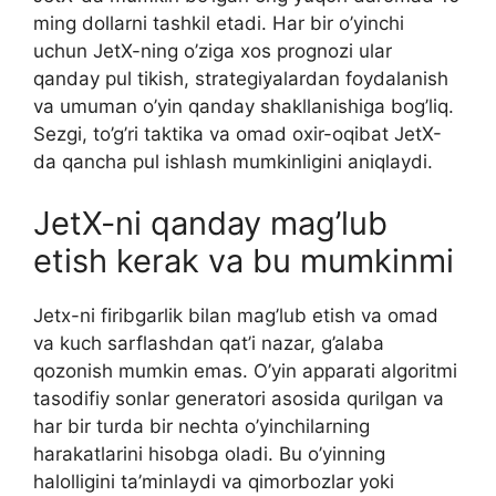
ming dollarni tashkil etadi. Har bir o’yinchi
uchun JetX-ning o’ziga xos prognozi ular
qanday pul tikish, strategiyalardan foydalanish
va umuman o’yin qanday shakllanishiga bog’liq.
Sezgi, to’g’ri taktika va omad oxir-oqibat JetX-
da qancha pul ishlash mumkinligini aniqlaydi.
JetX-ni qanday mag’lub
etish kerak va bu mumkinmi
Jetx-ni firibgarlik bilan mag’lub etish va omad
va kuch sarflashdan qat’i nazar, g’alaba
qozonish mumkin emas. O’yin apparati algoritmi
tasodifiy sonlar generatori asosida qurilgan va
har bir turda bir nechta o’yinchilarning
harakatlarini hisobga oladi. Bu o’yinning
halolligini ta’minlaydi va qimorbozlar yoki