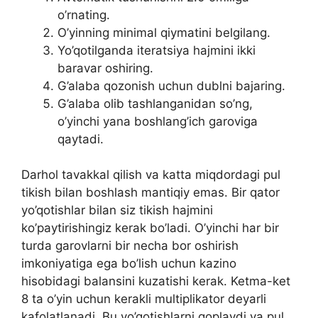
o’rnating.
O’yinning minimal qiymatini belgilang.
Yo’qotilganda iteratsiya hajmini ikki
baravar oshiring.
G’alaba qozonish uchun dublni bajaring.
G’alaba olib tashlanganidan so’ng,
o’yinchi yana boshlang’ich garoviga
qaytadi.
Darhol tavakkal qilish va katta miqdordagi pul
tikish bilan boshlash mantiqiy emas. Bir qator
yo’qotishlar bilan siz tikish hajmini
ko’paytirishingiz kerak bo’ladi. O’yinchi har bir
turda garovlarni bir necha bor oshirish
imkoniyatiga ega bo’lish uchun kazino
hisobidagi balansini kuzatishi kerak. Ketma-ket
8 ta o’yin uchun kerakli multiplikator deyarli
kafolatlanadi. Bu yo’qotishlarni qoplaydi va pul