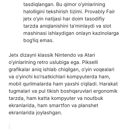
tasdiqlangan. Bu qimor o’yinlarining
halolligini tekshirish tizimi. Provably Fair
jetx o’yin natijasi har doim tasodifiy
tarzda aniqlanishini ta’minlaydi va slot
mashinasi ishlaydigan onlayn kazinolarga
bog’liq emas.
Jetx dizayni klassik Nintendo va Atari
o’yinlarining retro uslubiga ega. Pikselli
grafikalar aniq ishlab chiqilgan, o’yin voqealari
va o’yinchi ko’rsatkichlari kompyuterda ham,
mobil qurilmalarda ham yaxshi o’qiladi. Harakat
tugmalari va pul tikish boshqaruvlari ergonomik
tarzda, ham katta kompyuter va noutbuk
ekranlarida, ham smartfon va planshet
ekranlarida joylashgan.