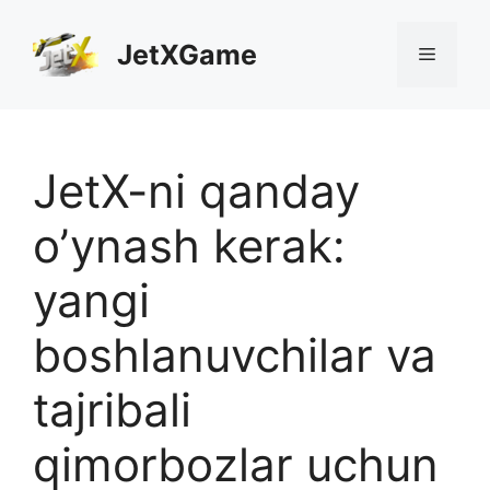
Skip
to
JetXGame
Menu
content
JetX-ni qanday
o’ynash kerak:
yangi
boshlanuvchilar va
tajribali
qimorbozlar uchun