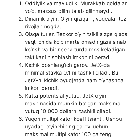
Oddiylik va mavjudlik. Murakkab qoidalar
yo’q, maxsus bilim talab qilinmaydi.
Dinamik o’yin. O’yin qiziqarli, voqealar tez
rivojlanmoqda.
Qisqa turlar. Tezkor o’yin tsikli sizga qisqa
vaqt ichida ko’p marta omadingizni sinab
ko’rish va bir necha turda mos keladigan
taktikani hisoblash imkonini beradi.
Kichik boshlang’ich garov. JetX-da
minimal stavka 0,1 ni tashkil qiladi. Bu
JetX-ni kichik byudjetda ham o’ynashga
imkon beradi.
Katta potentsial yutuq. JetX o’yin
mashinasida mumkin bo’lgan maksimal
yutuq 10 000 dollarni tashkil qiladi.
Yuqori multiplikator koeffitsienti. Ushbu
uyadagi o’yinchining garovi uchun
maksimal multiplikator 100 ga teng.