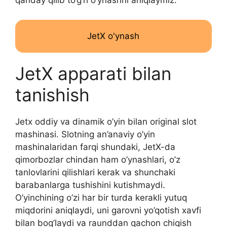
qanday qilib to’g’ri o’ynashni aniqlaymiz.
JetX o'ynash
JetX apparati bilan
tanishish
Jetx oddiy va dinamik o’yin bilan original slot
mashinasi. Slotning an’anaviy o’yin
mashinalaridan farqi shundaki, JetX-da
qimorbozlar chindan ham o’ynashlari, o’z
tanlovlarini qilishlari kerak va shunchaki
barabanlarga tushishini kutishmaydi.
O’yinchining o’zi har bir turda kerakli yutuq
miqdorini aniqlaydi, uni garovni yo’qotish xavfi
bilan bog’laydi va raunddan qachon chiqish