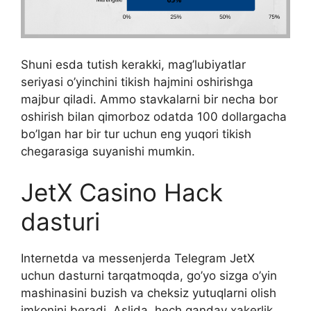
Shuni esda tutish kerakki, mag’lubiyatlar
seriyasi o’yinchini tikish hajmini oshirishga
majbur qiladi. Ammo stavkalarni bir necha bor
oshirish bilan qimorboz odatda 100 dollargacha
bo’lgan har bir tur uchun eng yuqori tikish
chegarasiga suyanishi mumkin.
JetX Casino Hack
dasturi
Internetda va messenjerda Telegram JetX
uchun dasturni tarqatmoqda, go’yo sizga o’yin
mashinasini buzish va cheksiz yutuqlarni olish
imkonini beradi. Aslida, hech qanday xakerlik