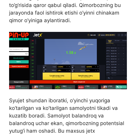
to’g’risida qaror qabul qiladi. Qimorbozning bu
jarayonda faol ishtirok etishi o’yinni chinakam
qimor o’yiniga aylantiradi.
Syujet shundan iboratki, o’yinchi yuqoriga
ko’tarilgan va ko’tarilgan samolyotni tikadi va
kuzatib boradi. Samolyot balandroq va
balandroq uchar ekan, qimorbozning potentsial
yutug’i ham oshadi. Bu maxsus jetx