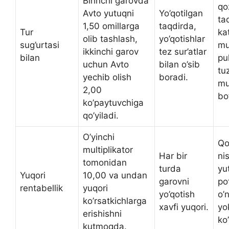
Birinchi garovda
qo
Avto yutuqni
Yo’qotilgan
ta
1,50 omillarga
taqdirda,
Tur
ka
olib tashlash,
yo’qotishlar
sug’urtasi
mu
ikkinchi garov
tez sur’atlar
bilan
pul
uchun Avto
bilan o’sib
tu
yechib olish
boradi.
mu
2,00
bo’
ko’paytuvchiga
qo’yiladi.
O’yinchi
Qo
multiplikator
Har bir
ni
tomonidan
turda
yu
Yuqori
10,00 va undan
garovni
po
rentabellik
yuqori
yo’qotish
o’
ko’rsatkichlarga
xavfi yuqori.
yo
erishishni
ko’
kutmoqda.