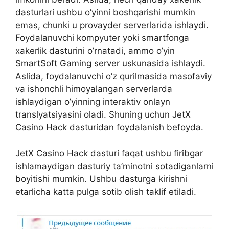
dasturlari ushbu o’yinni boshqarishi mumkin
emas, chunki u provayder serverlarida ishlaydi.
Foydalanuvchi kompyuter yoki smartfonga
xakerlik dasturini o’rnatadi, ammo o’yin
SmartSoft Gaming server uskunasida ishlaydi.
Aslida, foydalanuvchi o’z qurilmasida masofaviy
va ishonchli himoyalangan serverlarda
ishlaydigan o’yinning interaktiv onlayn
translyatsiyasini oladi. Shuning uchun JetX
Casino Hack dasturidan foydalanish befoyda.
JetX Casino Hack dasturi faqat ushbu firibgar
ishlamaydigan dasturiy ta’minotni sotadiganlarni
boyitishi mumkin. Ushbu dasturga kirishni
etarlicha katta pulga sotib olish taklif etiladi.