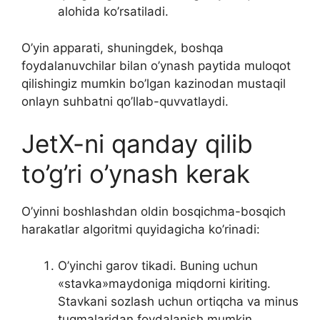
alohida ko’rsatiladi.
O’yin apparati, shuningdek, boshqa
foydalanuvchilar bilan o’ynash paytida muloqot
qilishingiz mumkin bo’lgan kazinodan mustaqil
onlayn suhbatni qo’llab-quvvatlaydi.
JetX-ni qanday qilib
to’g’ri o’ynash kerak
O’yinni boshlashdan oldin bosqichma-bosqich
harakatlar algoritmi quyidagicha ko’rinadi:
O’yinchi garov tikadi. Buning uchun
«stavka»maydoniga miqdorni kiriting.
Stavkani sozlash uchun ortiqcha va minus
tugmalaridan foydalanish mumkin.