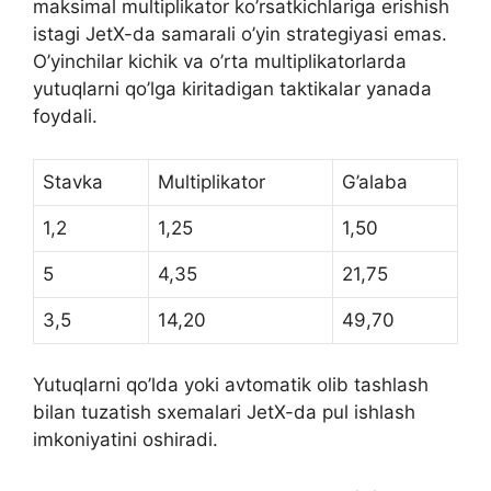
maksimal multiplikator ko’rsatkichlariga erishish
istagi JetX-da samarali o’yin strategiyasi emas.
O’yinchilar kichik va o’rta multiplikatorlarda
yutuqlarni qo’lga kiritadigan taktikalar yanada
foydali.
Stavka
Multiplikator
G’alaba
1,2
1,25
1,50
5
4,35
21,75
3,5
14,20
49,70
Yutuqlarni qo’lda yoki avtomatik olib tashlash
bilan tuzatish sxemalari JetX-da pul ishlash
imkoniyatini oshiradi.