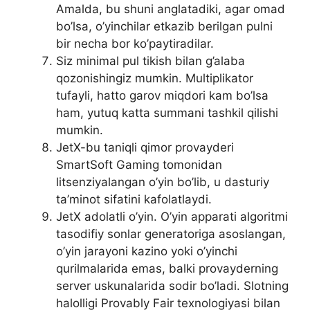
Amalda, bu shuni anglatadiki, agar omad
bo’lsa, o’yinchilar etkazib berilgan pulni
bir necha bor ko’paytiradilar.
Siz minimal pul tikish bilan g’alaba
qozonishingiz mumkin. Multiplikator
tufayli, hatto garov miqdori kam bo’lsa
ham, yutuq katta summani tashkil qilishi
mumkin.
JetX-bu taniqli qimor provayderi
SmartSoft Gaming tomonidan
litsenziyalangan o’yin bo’lib, u dasturiy
ta’minot sifatini kafolatlaydi.
JetX adolatli o’yin. O’yin apparati algoritmi
tasodifiy sonlar generatoriga asoslangan,
o’yin jarayoni kazino yoki o’yinchi
qurilmalarida emas, balki provayderning
server uskunalarida sodir bo’ladi. Slotning
halolligi Provably Fair texnologiyasi bilan