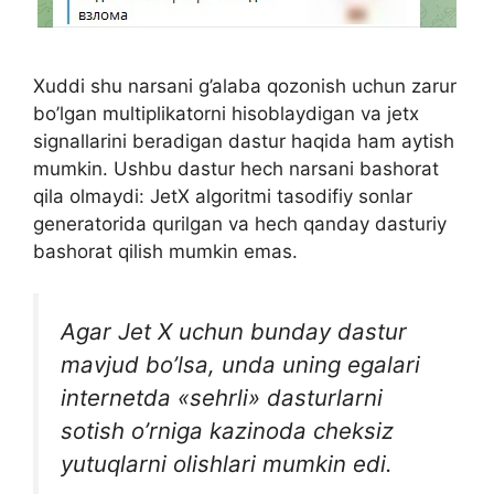
Xuddi shu narsani g’alaba qozonish uchun zarur
bo’lgan multiplikatorni hisoblaydigan va jetx
signallarini beradigan dastur haqida ham aytish
mumkin. Ushbu dastur hech narsani bashorat
qila olmaydi: JetX algoritmi tasodifiy sonlar
generatorida qurilgan va hech qanday dasturiy
bashorat qilish mumkin emas.
Agar Jet X uchun bunday dastur
mavjud bo’lsa, unda uning egalari
internetda «sehrli» dasturlarni
sotish o’rniga kazinoda cheksiz
yutuqlarni olishlari mumkin edi.