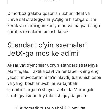
Qimorboz g’alaba qozonish uchun ideal va
universal strategiyalar yo’qligini hisobga olishi
kerak va ularning imkoniyatlari va maqsadlariga
qarab sxemalarni tanlash kerak.
Standart o’yin sxemalari
JetX-ga mos keladimi
Aksariyat o’yinchilar uchun standart strategiya
Martingale. Taktika xavf va rentabellikning eng
yaxshi muvozanatini ta’minlaydi, tushunish oson
va yangi boshlanuvchilar va tajribali
qimorbozlarga o’xshaydi. Jetx-da Martingale
strategiyasidan foydalanish quyidagicha:
Avtomatik tushunishni 2.0 omiliga