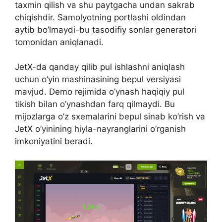
taxmin qilish va shu paytgacha undan sakrab
chiqishdir. Samolyotning portlashi oldindan
aytib bo’lmaydi-bu tasodifiy sonlar generatori
tomonidan aniqlanadi.
JetX-da qanday qilib pul ishlashni aniqlash
uchun o’yin mashinasining bepul versiyasi
mavjud. Demo rejimida o’ynash haqiqiy pul
tikish bilan o’ynashdan farq qilmaydi. Bu
mijozlarga o’z sxemalarini bepul sinab ko’rish va
JetX o’yinining hiyla-nayranglarini o’rganish
imkoniyatini beradi.