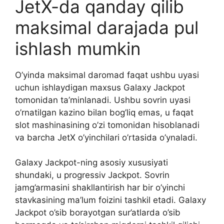
JetX-da qanday qilib
maksimal darajada pul
ishlash mumkin
O’yinda maksimal daromad faqat ushbu uyasi
uchun ishlaydigan maxsus Galaxy Jackpot
tomonidan ta’minlanadi. Ushbu sovrin uyasi
o’rnatilgan kazino bilan bog’liq emas, u faqat
slot mashinasining o’zi tomonidan hisoblanadi
va barcha JetX o’yinchilari o’rtasida o’ynaladi.
Galaxy Jackpot-ning asosiy xususiyati
shundaki, u progressiv Jackpot. Sovrin
jamg’armasini shakllantirish har bir o’yinchi
stavkasining ma’lum foizini tashkil etadi. Galaxy
Jackpot o’sib borayotgan sur’atlarda o’sib