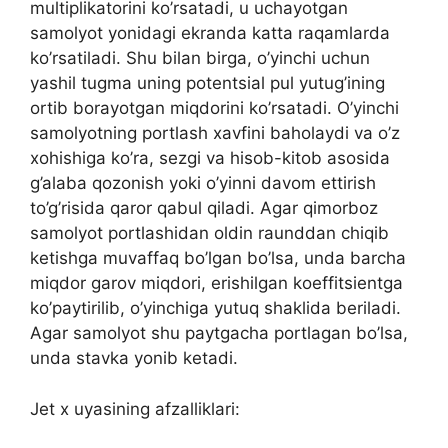
multiplikatorini ko’rsatadi, u uchayotgan
samolyot yonidagi ekranda katta raqamlarda
ko’rsatiladi. Shu bilan birga, o’yinchi uchun
yashil tugma uning potentsial pul yutug’ining
ortib borayotgan miqdorini ko’rsatadi. O’yinchi
samolyotning portlash xavfini baholaydi va o’z
xohishiga ko’ra, sezgi va hisob-kitob asosida
g’alaba qozonish yoki o’yinni davom ettirish
to’g’risida qaror qabul qiladi. Agar qimorboz
samolyot portlashidan oldin raunddan chiqib
ketishga muvaffaq bo’lgan bo’lsa, unda barcha
miqdor garov miqdori, erishilgan koeffitsientga
ko’paytirilib, o’yinchiga yutuq shaklida beriladi.
Agar samolyot shu paytgacha portlagan bo’lsa,
unda stavka yonib ketadi.
Jet x uyasining afzalliklari: