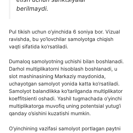
berilmaydi.
Pul tikish uchun o’yinchida 6 soniya bor. Vizual
ravishda, bu yo’lovchilar samolyotga chiqish
vaqti sifatida ko’rsatiladi.
Dumaloq samolyotning uchishi bilan boshlanadi.
Darhol multiplikatorni hisoblash boshlanadi, u
slot mashinasining Markaziy maydonida,
uchayotgan samolyot yonida katta ko’rsatiladi.
Samolyot balandlikka ko’tarilganda multiplikator
koeffitsienti oshadi. Yashil tugmachada o’yinchi
multiplikatorga muvofiq uning potentsial yutug’i
qanday o’sishini kuzatishi mumkin.
O’yinchining vazifasi samolyot portlagan paytni