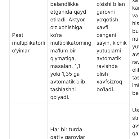
xa
balandlikka
o’sishi bilan
ka
etganida qayd
garovni
va 
etiladi. Aktyor
yo’qotish
hi
o’z xohishiga
xavfi
bu
Past
ko’ra
oshgani
nu
multiplikatorli
multiplikatorning
sayin, kichik
yu
o’yinlar
ma’lum bir
yutuqlarni
av
qiymatiga,
avtomatik
ra
masalan, 1,1
ravishda
oli
yoki 1,35 ga
olish
ta
avtomatik olib
xavfsizroq
im
tashlashni
bo’ladi.
be
qo’yadi.
Us
st
av
Har bir turda
qa
qat’iy garovlar