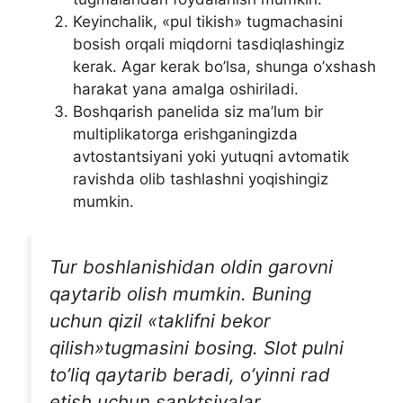
Keyinchalik, «pul tikish» tugmachasini
bosish orqali miqdorni tasdiqlashingiz
kerak. Agar kerak bo’lsa, shunga o’xshash
harakat yana amalga oshiriladi.
Boshqarish panelida siz ma’lum bir
multiplikatorga erishganingizda
avtostantsiyani yoki yutuqni avtomatik
ravishda olib tashlashni yoqishingiz
mumkin.
Tur boshlanishidan oldin garovni
qaytarib olish mumkin. Buning
uchun qizil «taklifni bekor
qilish»tugmasini bosing. Slot pulni
to’liq qaytarib beradi, o’yinni rad
etish uchun sanktsiyalar