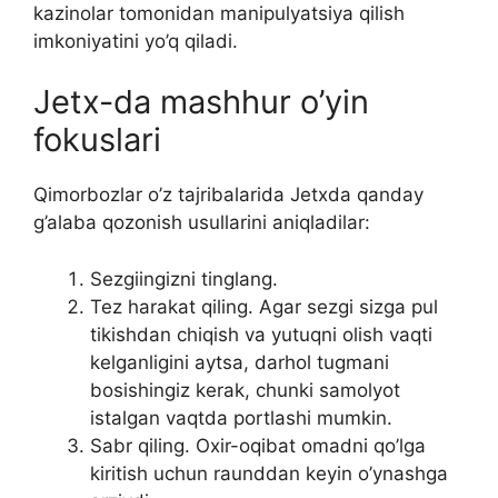
kazinolar tomonidan manipulyatsiya qilish
imkoniyatini yo’q qiladi.
Jetx-da mashhur o’yin
fokuslari
Qimorbozlar o’z tajribalarida Jetxda qanday
g’alaba qozonish usullarini aniqladilar:
Sezgiingizni tinglang.
Tez harakat qiling. Agar sezgi sizga pul
tikishdan chiqish va yutuqni olish vaqti
kelganligini aytsa, darhol tugmani
bosishingiz kerak, chunki samolyot
istalgan vaqtda portlashi mumkin.
Sabr qiling. Oxir-oqibat omadni qo’lga
kiritish uchun raunddan keyin o’ynashga