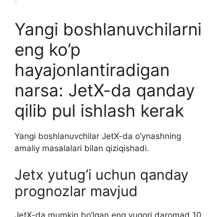
Yangi boshlanuvchilarni
eng ko’p
hayajonlantiradigan
narsa: JetX-da qanday
qilib pul ishlash kerak
Yangi boshlanuvchilar JetX-da o’ynashning
amaliy masalalari bilan qiziqishadi.
Jetx yutug’i uchun qanday
prognozlar mavjud
JetX-da mumkin bo’lgan eng yuqori daromad 10