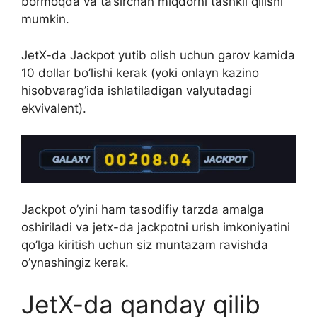
bormoqda va ta’sirchan miqdorni tashkil qilishi
mumkin.
JetX-da Jackpot yutib olish uchun garov kamida
10 dollar bo’lishi kerak (yoki onlayn kazino
hisobvarag’ida ishlatiladigan valyutadagi
ekvivalent).
Jackpot o’yini ham tasodifiy tarzda amalga
oshiriladi va jetx-da jackpotni urish imkoniyatini
qo’lga kiritish uchun siz muntazam ravishda
o’ynashingiz kerak.
JetX-da qanday qilib