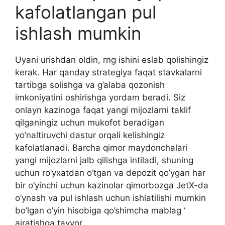
kafolatlangan pul
ishlash mumkin
Uyani urishdan oldin, rng ishini eslab qolishingiz
kerak. Har qanday strategiya faqat stavkalarni
tartibga solishga va g’alaba qozonish
imkoniyatini oshirishga yordam beradi. Siz
onlayn kazinoga faqat yangi mijozlarni taklif
qilganingiz uchun mukofot beradigan
yo’naltiruvchi dastur orqali kelishingiz
kafolatlanadi. Barcha qimor maydonchalari
yangi mijozlarni jalb qilishga intiladi, shuning
uchun ro’yxatdan o’tgan va depozit qo’ygan har
bir o’yinchi uchun kazinolar qimorbozga JetX-da
o’ynash va pul ishlash uchun ishlatilishi mumkin
bo’lgan o’yin hisobiga qo’shimcha mablag ‘
ajratishga tayyor.