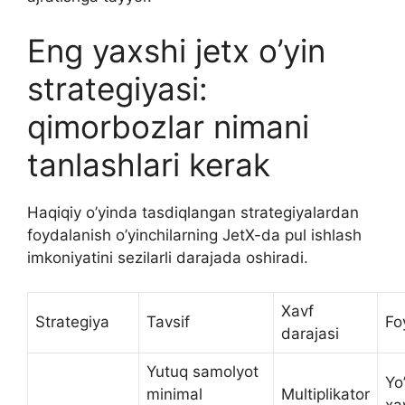
Eng yaxshi jetx o’yin
strategiyasi:
qimorbozlar nimani
tanlashlari kerak
Haqiqiy o’yinda tasdiqlangan strategiyalardan
foydalanish o’yinchilarning JetX-da pul ishlash
imkoniyatini sezilarli darajada oshiradi.
Xavf
Strategiya
Tavsif
Fo
darajasi
Yutuq samolyot
Yo
minimal
Multiplikator