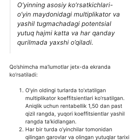
O’yinning asosiy ko’rsatkichlari-
o’yin maydonidagi multiplikator va
yashil tugmachadagi potentsial
yutuq hajmi katta va har qanday
qurilmada yaxshi o’qiladi.
Qo’shimcha ma’lumotlar jetx-da ekranda
ko’rsatiladi:
O’yin oldingi turlarda to’xtatilgan
multiplikator koeffitsientlari ko’rsatilgan.
Aniqlik uchun rentabellik 1,50 dan past
qizil rangda, yuqori koeffitsientlar yashil
rangda ta’kidlangan.
Har bir turda o’yinchilar tomonidan
qilingan garovlar va olingan yutuqlar tarixi