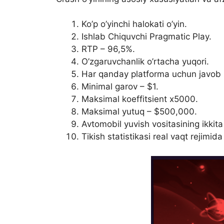
Ko’p o’yinchi halokati o’yin.
Ishlab Chiquvchi Pragmatic Play.
RTP – 96,5%.
O’zgaruvchanlik o’rtacha yuqori.
Har qanday platforma uchun javob 
Minimal garov – $1.
Maksimal koeffitsient x5000.
Maksimal yutuq – $500,000.
Avtomobil yuvish vositasining ikkit
Tikish statistikasi real vaqt rejimida