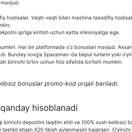
 mavjud:
ifiy hodisalar. Vaqti-vaqti bilan mashina tasodifiy hodisa
mkin;
potni qo’lga kiritish uchun katta imkoniyatga ega.
 mumkin. Har bir platformada o’z bonuslari mavjud. Aksariy
i. Bunday sovg’a Spaceman-da bepul turlarni yoki o’yin h
i birinchi to’lov uchun foiz sifatida bo’lishi mumkin.
libsiz bonuslar promo-kod orqali beriladi.
 qanday hisoblanadi
 birinchi depozitni taqdim etdi va 100% xush kelibsiz bon
i tashkil etgan X20 tikish aylanmasini bajargan. O’yin