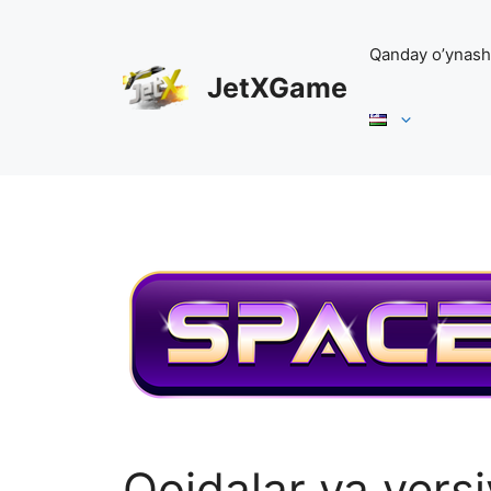
Skip
to
Qanday o’ynash
content
JetXGame
Qoidalar va vers