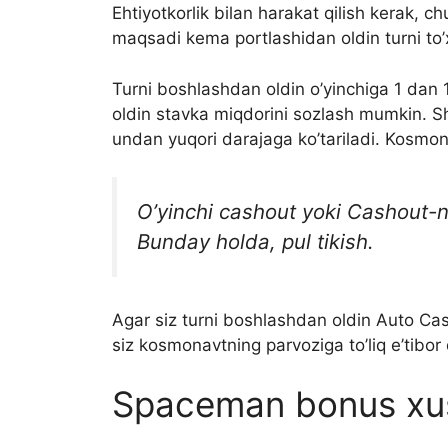
Ehtiyotkorlik bilan harakat qilish kerak, 
maqsadi kema portlashidan oldin turni to’x
Turni boshlashdan oldin o’yinchiga 1 dan 
oldin stavka miqdorini sozlash mumkin. S
undan yuqori darajaga ko’tariladi. Kosmon
O’yinchi cashout yoki Cashout-ni
Bunday holda, pul tikish.
Agar siz turni boshlashdan oldin Auto Ca
siz kosmonavtning parvoziga to’liq e’tibor
Spaceman bonus xus