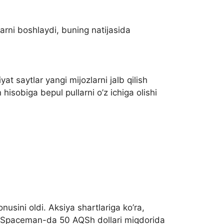
larni boshlaydi, buning natijasida
at saytlar yangi mijozlarni jalb qilish
isobiga bepul pullarni o’z ichiga olishi
usini oldi. Aksiya shartlariga ko’ra,
chi Spaceman-da 50 AQSh dollari miqdorida