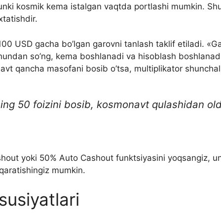
chunki kosmik kema istalgan vaqtda portlashi mumkin. Shu 
tatishdir.
100 USD gacha bo’lgan garovni tanlash taklif etiladi. «G
hundan so’ng, kema boshlanadi va hisoblash boshlanadi,
avt qancha masofani bosib o’tsa, multiplikator shunchali
ng 50 foizini bosib, kosmonavt qulashidan oldi
shout yoki 50% Auto Cashout funktsiyasini yoqsangiz, un
 qaratishingiz mumkin.
usiyatlari