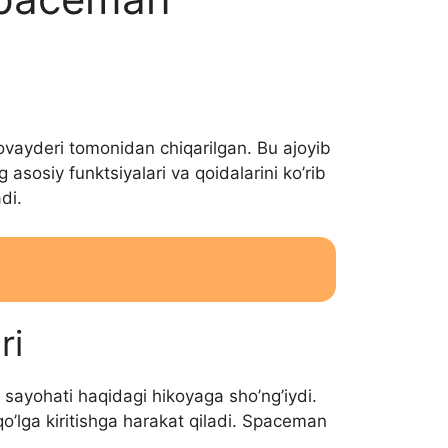
ovayderi tomonidan chiqarilgan. Bu ajoyib
 asosiy funktsiyalari va qoidalarini ko’rib
di.
ri
 sayohati haqidagi hikoyaga sho’ng’iydi.
o’lga kiritishga harakat qiladi. Spaceman