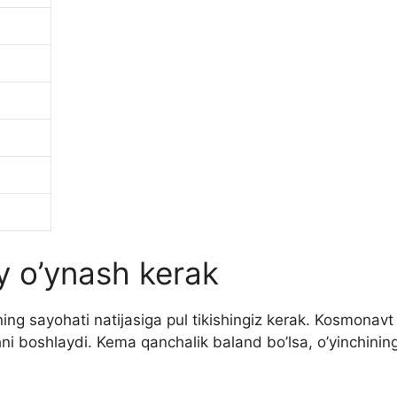
 o’ynash kerak
ning sayohati natijasiga pul tikishingiz kerak. Kosmona
shni boshlaydi. Kema qanchalik baland bo’lsa, o’yinchining 