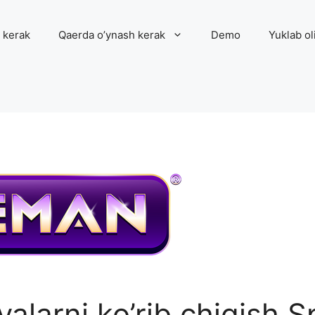
 kerak
Qaerda o’ynash kerak
Demo
Yuklab ol
iyalarni ko’rib chiqish