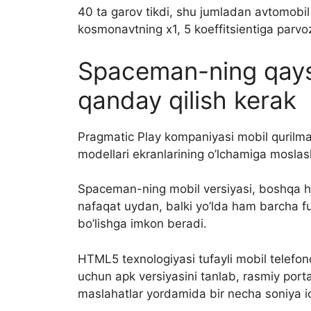
40 ta garov tikdi, shu jumladan avtomobil 
kosmonavtning x1, 5 koeffitsientiga parvoz
Spaceman-ning qaysi 
qanday qilish kerak
Pragmatic Play kompaniyasi mobil qurilma
modellari ekranlarining o’lchamiga moslas
Spaceman-ning mobil versiyasi, boshqa ha
nafaqat uydan, balki yo’lda ham barcha f
bo’lishga imkon beradi.
HTML5 texnologiyasi tufayli mobil telefo
uchun apk versiyasini tanlab, rasmiy porta
maslahatlar yordamida bir necha soniya ic