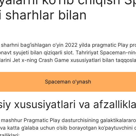
i sharhlar bilan
 sharhni bag’ishlagan o’yin 2022 yilda pragmatic Play pr
navt syujeti bilan qiziqarli slot. Tahririyat Spaceman-ning
arini Jet x-ning Crash Game xususiyatlari bilan taqqosla
Spaceman o'ynash
 xususiyatlari va afzallikla
 mashhur Pragmatic Play dasturchisining galaktikalararo
a katta g’alaba uchun o’sib borayotgan ko’paytuvchini q
lliklari: