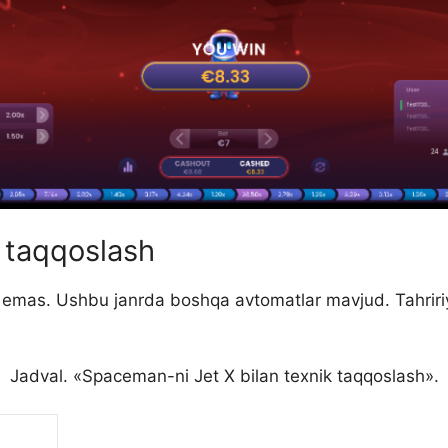
 taqqoslash
emas. Ushbu janrda boshqa avtomatlar mavjud. Tahririy
Jadval. «Spaceman-ni Jet X bilan texnik taqqoslash».