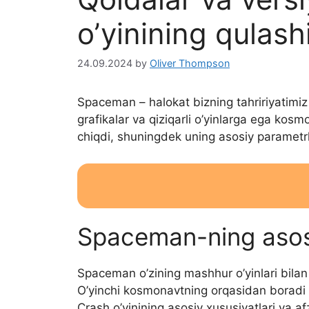
o’yinining qulash
24.09.2024
by
Oliver Thompson
Spaceman – halokat bizning tahririyatimiz
grafikalar va qiziqarli o’yinlarga ega kosmo
chiqdi, shuningdek uning asosiy parametrl
Spaceman-ning asosiy
Spaceman o’zining mashhur o’yinlari bilan
O’yinchi kosmonavtning orqasidan boradi v
Crash o’yinining asosiy xususiyatlari va afza