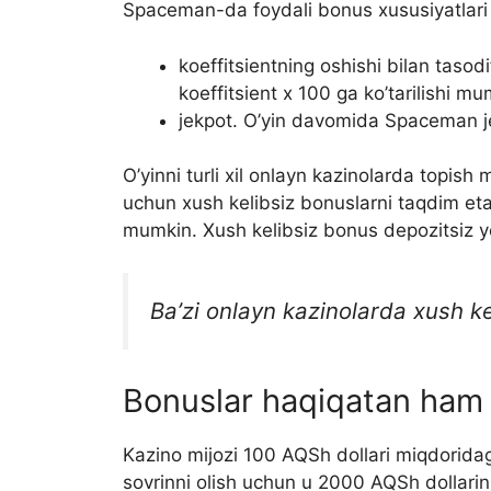
Spaceman-da foydali bonus xususiyatlari
koeffitsientning oshishi bilan tasod
koeffitsient x 100 ga ko’tarilishi mu
jekpot. O’yin davomida Spaceman jek
O’yinni turli xil onlayn kazinolarda topish
uchun xush kelibsiz bonuslarni taqdim etad
mumkin. Xush kelibsiz bonus depozitsiz yok
Ba’zi onlayn kazinolarda xush ke
Bonuslar haqiqatan ham
Kazino mijozi 100 AQSh dollari miqdoridagi
sovrinni olish uchun u 2000 AQSh dollarin