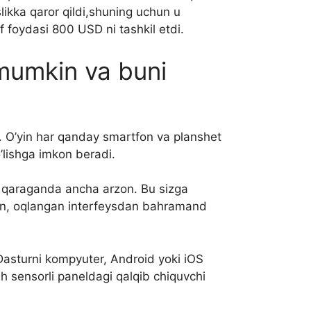
slikka qaror qildi,shuning uchun u
f foydasi 800 USD ni tashkil etdi.
 mumkin va buni
. O’yin har qanday smartfon va planshet
’lishga imkon beradi.
a qaraganda ancha arzon. Bu sizga
dan, oqlangan interfeysdan bahramand
Dasturni kompyuter, Android yoki iOS
h sensorli paneldagi qalqib chiquvchi