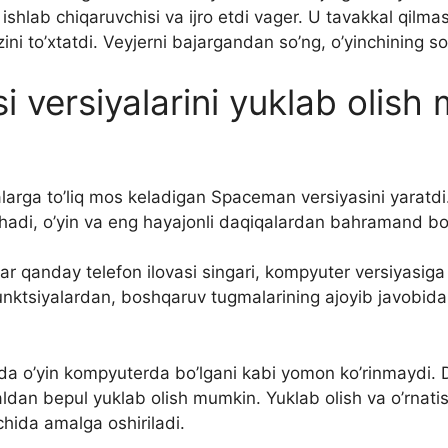
ishlab chiqaruvchisi va ijro etdi vager. U tavakkal qilma
ini to’xtatdi. Veyjerni bajargandan so’ng, o’yinchining so
versiyalarini yuklab olish
larga to’liq mos keladigan Spaceman versiyasini yaratdi
hadi, o’yin va eng hayajonli daqiqalardan bahramand bo
r qanday telefon ilovasi singari, kompyuter versiyasig
unktsiyalardan, boshqaruv tugmalarining ajoyib javobi
nda o’yin kompyuterda bo’lgani kabi yomon ko’rinmaydi. 
ldan bepul yuklab olish mumkin. Yuklab olish va o’rnatis
hida amalga oshiriladi.