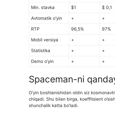
Min. stavka
$1
$ 0,1
Avtomatik o’yin
+
+
RTP
96,5%
97%
Mobil versiya
+
+
Statistika
+
+
Demo o’yin
+
+
Spaceman-ni qanday
O’yin boshlanishidan oldin siz kosmonavt
chiqadi. Shu bilan birga, koeffitsient o’si
shunchalik katta bo’ladi.