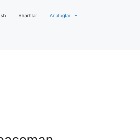
ish
Sharhlar
Analoglar
 Spaceman