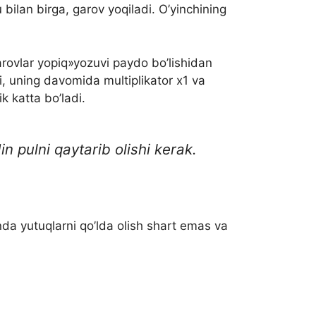
bilan birga, garov yoqiladi. O’yinchining
arovlar yopiq»yozuvi paydo bo’lishidan
 uning davomida multiplikator x1 va
k katta bo’ladi.
n pulni qaytarib olishi kerak.
da yutuqlarni qo’lda olish shart emas va