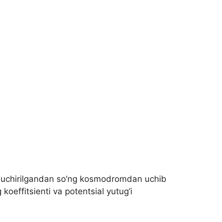
vt uchirilgandan so’ng kosmodromdan uchib
koeffitsienti va potentsial yutug’i