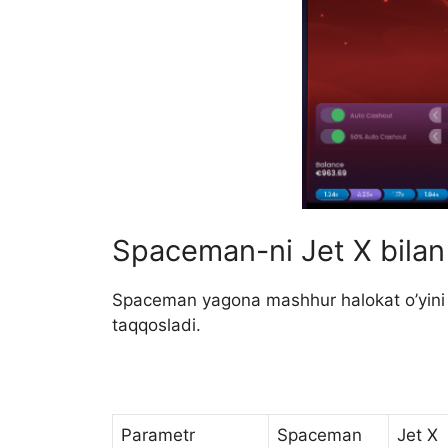
Spaceman-ni Jet X bilan
Spaceman yagona mashhur halokat o’yini 
taqqosladi.
Parametr
Spaceman
Jet X