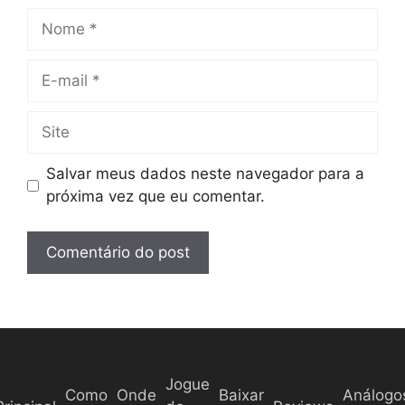
o
N
o
m
E
e
-
m
S
a
i
i
t
Salvar meus dados neste navegador para a
l
e
próxima vez que eu comentar.
Jogue
Como
Onde
Baixar
Análogo