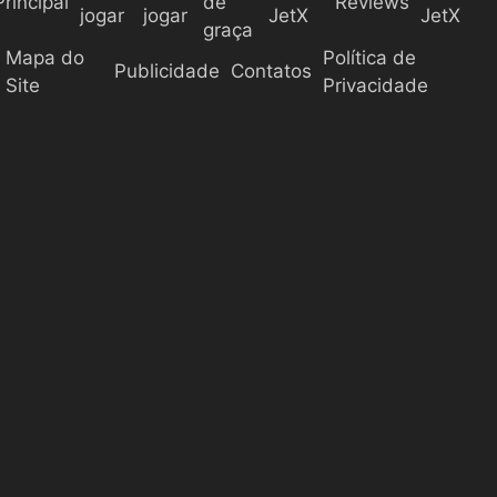
Principal
de
Reviews
jogar
jogar
JetX
JetX
graça
Mapa do
Política de
Publicidade
Contatos
Site
Privacidade