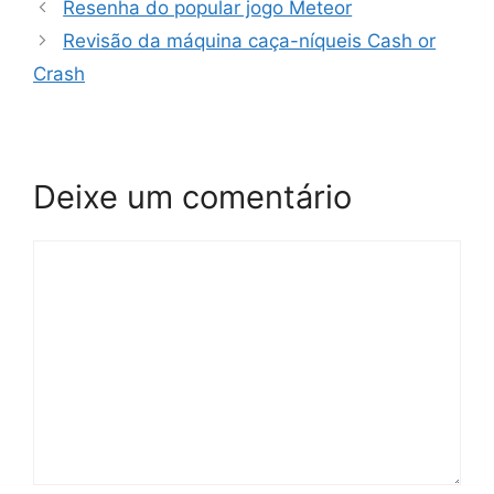
Resenha do popular jogo Meteor
t
Revisão da máquina caça-níqueis Cash or
e
Crash
g
o
r
i
Deixe um comentário
a
s
C
o
m
e
n
t
á
r
i