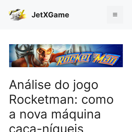
Pular
para
JetXGame
Menu
o
conteúdo
Análise do jogo
Rocketman: como
a nova máquina
caça-níqueis