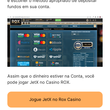
e escolher o método apropriado de depositar
fundos em sua conta.
Assim que o dinheiro estiver na Conta, você
pode jogar JetX no Casino ROX.
Jogue JetX no Rox Casino