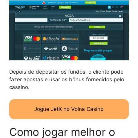
Depois de depositar os fundos, o cliente pode
fazer apostas e usar os bônus fornecidos pelo
cassino.
Jogue JetX no Volna Casino
Como jogar melhor o