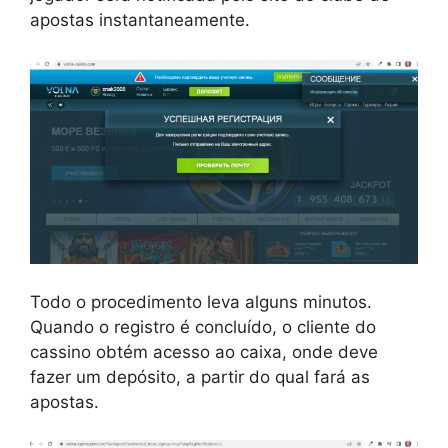
apostas instantaneamente.
Todo o procedimento leva alguns minutos.
Quando o registro é concluído, o cliente do
cassino obtém acesso ao caixa, onde deve
fazer um depósito, a partir do qual fará as
apostas.