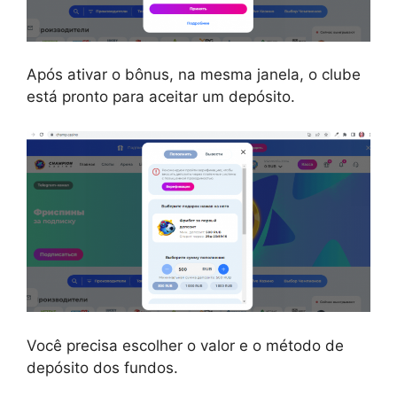
Após ativar o bônus, na mesma janela, o clube
está pronto para aceitar um depósito.
Você precisa escolher o valor e o método de
depósito dos fundos.