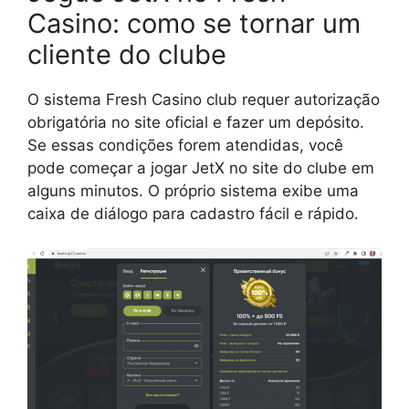
Casino: como se tornar um
cliente do clube
O sistema Fresh Casino club requer autorização
obrigatória no site oficial e fazer um depósito.
Se essas condições forem atendidas, você
pode começar a jogar JetX no site do clube em
alguns minutos. O próprio sistema exibe uma
caixa de diálogo para cadastro fácil e rápido.