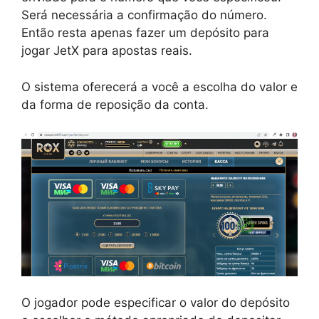
Será necessária a confirmação do número.
Então resta apenas fazer um depósito para
jogar JetX para apostas reais.
O sistema oferecerá a você a escolha do valor e
da forma de reposição da conta.
O jogador pode especificar o valor do depósito