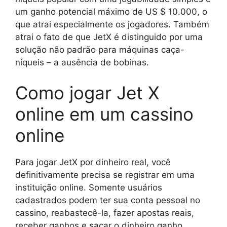
um ganho potencial máximo de US $ 10.000, o
que atrai especialmente os jogadores. Também
atrai o fato de que JetX é distinguido por uma
solução não padrão para máquinas caça-
níqueis – a ausência de bobinas.
Como jogar Jet X
online em um cassino
online
Para jogar JetX por dinheiro real, você
definitivamente precisa se registrar em uma
instituição online. Somente usuários
cadastrados podem ter sua conta pessoal no
cassino, reabastecê-la, fazer apostas reais,
receber ganhos e sacar o dinheiro ganho.