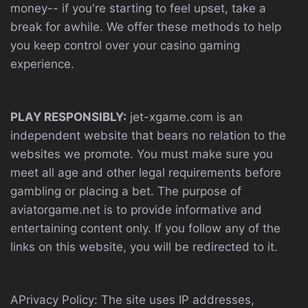
money-- if you're starting to feel upset, take a
break for awhile. We offer these methods to help
you keep control over your casino gaming
experience.
PLAY RESPONSIBLY:
jet-xgame.com is an
independent website that bears no relation to the
websites we promote. You must make sure you
meet all age and other legal requirements before
gambling or placing a bet. The purpose of
aviatorgame.net is to provide informative and
entertaining content only. If you follow any of the
links on this website, you will be redirected to it.
APrivacy Policy: The site uses IP addresses,