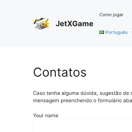
Pular
para
Como jogar
o
JetXGame
conteúdo
Português
Contatos
Caso tenha alguma dúvida, sugestão de 
mensagem preenchendo o formulário aba
Your name