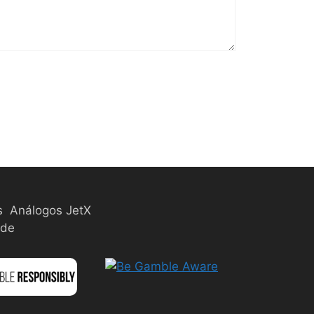
s
Análogos JetX
ade