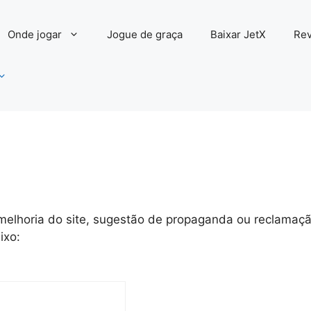
Onde jogar
Jogue de graça
Baixar JetX
Re
melhoria do site, sugestão de propaganda ou reclamaç
ixo: