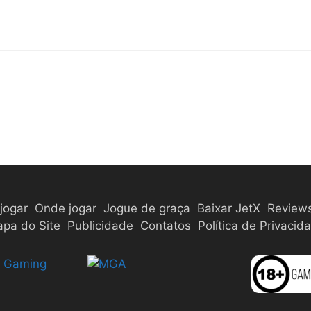
jogar
Onde jogar
Jogue de graça
Baixar JetX
Review
pa do Site
Publicidade
Contatos
Política de Privacid