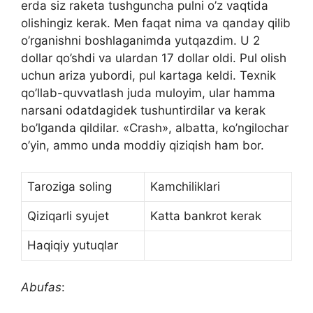
erda siz raketa tushguncha pulni o’z vaqtida
olishingiz kerak. Men faqat nima va qanday qilib
o’rganishni boshlaganimda yutqazdim. U 2
dollar qo’shdi va ulardan 17 dollar oldi. Pul olish
uchun ariza yubordi, pul kartaga keldi. Texnik
qo’llab-quvvatlash juda muloyim, ular hamma
narsani odatdagidek tushuntirdilar va kerak
bo’lganda qildilar. «Crash», albatta, ko’ngilochar
o’yin, ammo unda moddiy qiziqish ham bor.
Taroziga soling
Kamchiliklari
Qiziqarli syujet
Katta bankrot kerak
Haqiqiy yutuqlar
Abufas
: