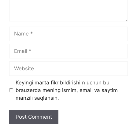
t
N
a
m
E
e
m
a
W
i
e
l
b
Keyingi marta fikr bildirishim uchun bu
s
brauzerda mening ismim, email va saytim
i
manzili saqlansin.
t
e