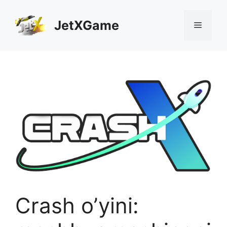
Skip
to
JetXGame
Menu
content
Crash o’yini: