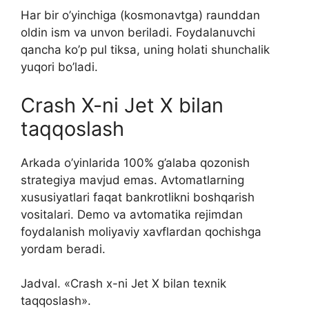
Har bir o’yinchiga (kosmonavtga) raunddan
oldin ism va unvon beriladi. Foydalanuvchi
qancha ko’p pul tiksa, uning holati shunchalik
yuqori bo’ladi.
Crash X-ni Jet X bilan
taqqoslash
Arkada o’yinlarida 100% g’alaba qozonish
strategiya mavjud emas. Avtomatlarning
xususiyatlari faqat bankrotlikni boshqarish
vositalari. Demo va avtomatika rejimdan
foydalanish moliyaviy xavflardan qochishga
yordam beradi.
Jadval. «Crash x-ni Jet X bilan texnik
taqqoslash».