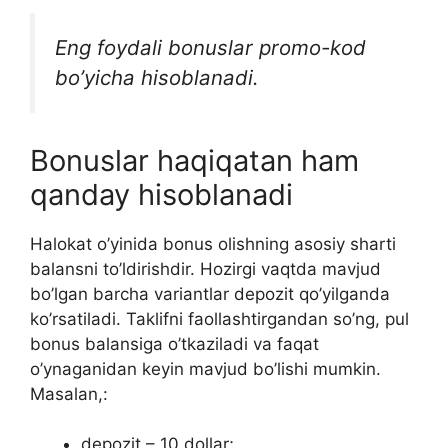
Eng foydali bonuslar promo-kod
bo’yicha hisoblanadi.
Bonuslar haqiqatan ham
qanday hisoblanadi
Halokat o’yinida bonus olishning asosiy sharti
balansni to’ldirishdir. Hozirgi vaqtda mavjud
bo’lgan barcha variantlar depozit qo’yilganda
ko’rsatiladi. Taklifni faollashtirgandan so’ng, pul
bonus balansiga o’tkaziladi va faqat
o’ynaganidan keyin mavjud bo’lishi mumkin.
Masalan,:
depozit – 10 dollar;