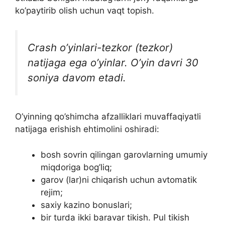
ko’paytirib olish uchun vaqt topish.
Crash o’yinlari-tezkor (tezkor)
natijaga ega o’yinlar. O’yin davri 30
soniya davom etadi.
O’yinning qo’shimcha afzalliklari muvaffaqiyatli
natijaga erishish ehtimolini oshiradi:
bosh sovrin qilingan garovlarning umumiy
miqdoriga bog’liq;
garov (lar)ni chiqarish uchun avtomatik
rejim;
saxiy kazino bonuslari;
bir turda ikki baravar tikish. Pul tikish