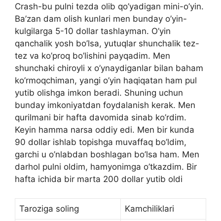
Crash-bu pulni tezda olib qo’yadigan mini-o’yin.
Ba’zan dam olish kunlari men bunday o’yin-
kulgilarga 5-10 dollar tashlayman. O’yin
qanchalik yosh bo’lsa, yutuqlar shunchalik tez-
tez va ko’proq bo’lishini payqadim. Men
shunchaki chiroyli x o’ynaydiganlar bilan baham
ko’rmoqchiman, yangi o’yin haqiqatan ham pul
yutib olishga imkon beradi. Shuning uchun
bunday imkoniyatdan foydalanish kerak. Men
qurilmani bir hafta davomida sinab ko’rdim.
Keyin hamma narsa oddiy edi. Men bir kunda
90 dollar ishlab topishga muvaffaq bo’ldim,
garchi u o’nlabdan boshlagan bo’lsa ham. Men
darhol pulni oldim, hamyonimga o’tkazdim. Bir
hafta ichida bir marta 200 dollar yutib oldi
Taroziga soling
Kamchiliklari