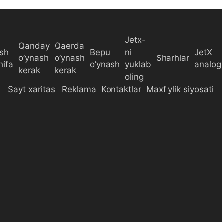
Jetx-
Qanday
Qaerda
sh
Bepul
ni
JetX
o’ynash
o’ynash
Sharhlar
hifa
o’ynash
yuklab
analogl
kerak
kerak
oling
Sayt xaritasi
Reklama
Kontaktlar
Maxfiylik siyosati