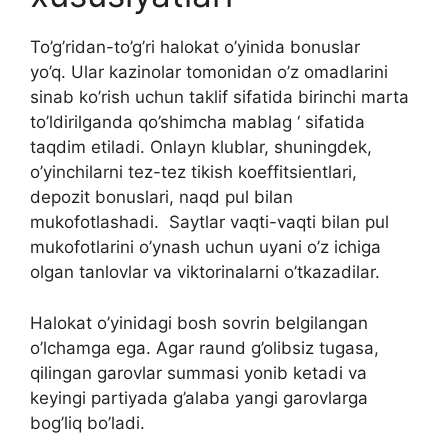
To’g’ridan-to’g’ri halokat o’yinida bonuslar
yo’q. Ular kazinolar tomonidan o’z omadlarini
sinab ko’rish uchun taklif sifatida birinchi marta
to’ldirilganda qo’shimcha mablag ‘ sifatida
taqdim etiladi. Onlayn klublar, shuningdek,
o’yinchilarni tez-tez tikish koeffitsientlari,
depozit bonuslari, naqd pul bilan
mukofotlashadi. Saytlar vaqti-vaqti bilan pul
mukofotlarini o’ynash uchun uyani o’z ichiga
olgan tanlovlar va viktorinalarni o’tkazadilar.
Halokat o’yinidagi bosh sovrin belgilangan
o’lchamga ega. Agar raund g’olibsiz tugasa,
qilingan garovlar summasi yonib ketadi va
keyingi partiyada g’alaba yangi garovlarga
bog’liq bo’ladi.