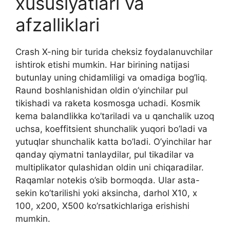
xususiyatlari va
afzalliklari
Crash X-ning bir turida cheksiz foydalanuvchilar
ishtirok etishi mumkin. Har birining natijasi
butunlay uning chidamliligi va omadiga bog’liq.
Raund boshlanishidan oldin o’yinchilar pul
tikishadi va raketa kosmosga uchadi. Kosmik
kema balandlikka ko’tariladi va u qanchalik uzoq
uchsa, koeffitsient shunchalik yuqori bo’ladi va
yutuqlar shunchalik katta bo’ladi. O’yinchilar har
qanday qiymatni tanlaydilar, pul tikadilar va
multiplikator qulashidan oldin uni chiqaradilar.
Raqamlar notekis o’sib bormoqda. Ular asta-
sekin ko’tarilishi yoki aksincha, darhol X10, x
100, x200, X500 ko’rsatkichlariga erishishi
mumkin.