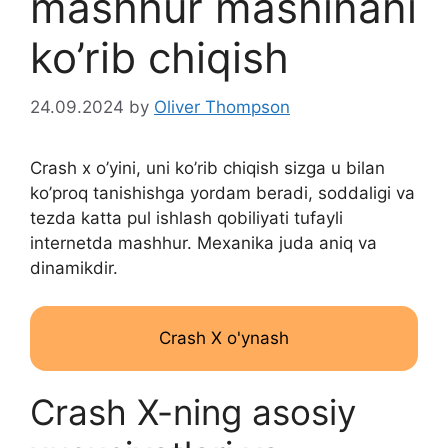
mashhur mashinani
ko’rib chiqish
24.09.2024
by
Oliver Thompson
Crash x o’yini, uni ko’rib chiqish sizga u bilan
ko’proq tanishishga yordam beradi, soddaligi va
tezda katta pul ishlash qobiliyati tufayli
internetda mashhur. Mexanika juda aniq va
dinamikdir.
Crash X o'ynash
Crash X-ning asosiy