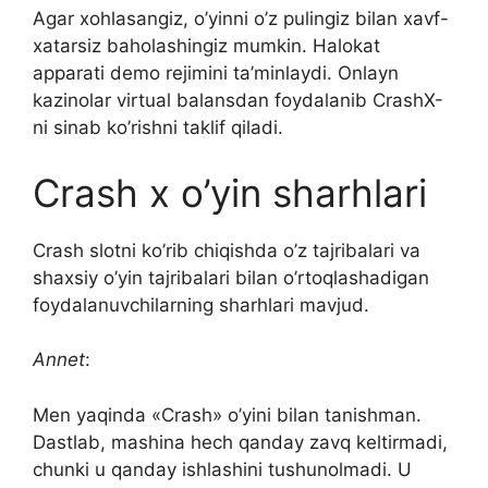
Agar xohlasangiz, o’yinni o’z pulingiz bilan xavf-
xatarsiz baholashingiz mumkin. Halokat
apparati demo rejimini ta’minlaydi. Onlayn
kazinolar virtual balansdan foydalanib CrashX-
ni sinab ko’rishni taklif qiladi.
Crash x o’yin sharhlari
Crash slotni ko’rib chiqishda o’z tajribalari va
shaxsiy o’yin tajribalari bilan o’rtoqlashadigan
foydalanuvchilarning sharhlari mavjud.
Annet
:
Men yaqinda «Crash» o’yini bilan tanishman.
Dastlab, mashina hech qanday zavq keltirmadi,
chunki u qanday ishlashini tushunolmadi. U