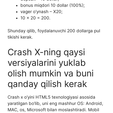
bonus miqdori 10 dollar (100%);
vager o’ynash – X20;
10 x 20 = 200.
Shunday qilib, foydalanuvchi 200 dollarga pul
tikishi kerak.
Crash X-ning qaysi
versiyalarini yuklab
olish mumkin va buni
qanday qilish kerak
Crash x o’yini HTML5 texnologiyasi asosida
yaratilgan bo’lib, uni eng mashhur OS: Android,
MAC, os, Microsoft bilan moslashtiradi. Mobil