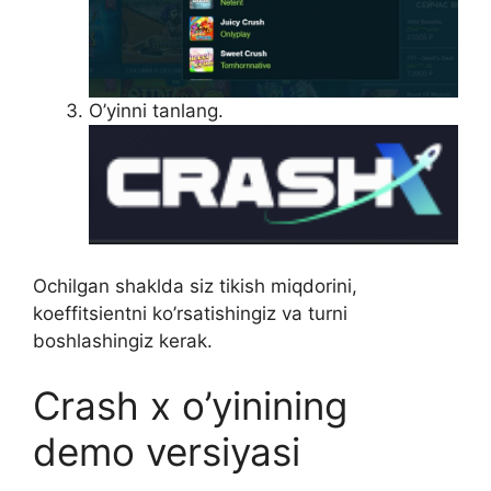
O’yinni tanlang.
Ochilgan shaklda siz tikish miqdorini,
koeffitsientni ko’rsatishingiz va turni
boshlashingiz kerak.
Crash x o’yinining
demo versiyasi