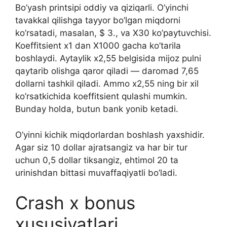
Bo’yash printsipi oddiy va qiziqarli. O’yinchi
tavakkal qilishga tayyor bo’lgan miqdorni
ko’rsatadi, masalan, $ 3., va X30 ko’paytuvchisi.
Koeffitsient x1 dan X1000 gacha ko’tarila
boshlaydi. Aytaylik x2,55 belgisida mijoz pulni
qaytarib olishga qaror qiladi — daromad 7,65
dollarni tashkil qiladi. Ammo x2,55 ning bir xil
ko’rsatkichida koeffitsient qulashi mumkin.
Bunday holda, butun bank yonib ketadi.
O’yinni kichik miqdorlardan boshlash yaxshidir.
Agar siz 10 dollar ajratsangiz va har bir tur
uchun 0,5 dollar tiksangiz, ehtimol 20 ta
urinishdan bittasi muvaffaqiyatli bo’ladi.
Crash x bonus
xususiyatlari