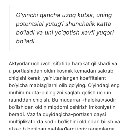
O’yinchi qancha uzoq kutsa, uning
potentsial yutug’i shunchalik katta
bo’ladi va uni yo’qotish xavfi yuqori
bo’ladi.
Aktyorlar uchuvchi sifatida harakat qilishadi va
u portlashidan oldin kosmik kemadan sakrab
chiqishi kerak, ya’ni.tanlangan koeffitsient
bo’yicha mablag’larni olib qo’ying. O’yindagi eng
muhim nuqta-pulingizni saqlab qolish uchun
raunddan chiqish. Bu muqarrar «halokat»sodir
bo’lishidan oldin miqdorni oshirish imkoniyatini
beradi. Vazifa quyidagicha-portlash qaysi
multiplikatorda sodir bo’lishini oldindan bilish va
etkazib berilgan mablag’larni joriy raqamlarga