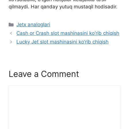
qilmaydi. Har qanday yutuq mustaqil hodisadir.
C
Jetx analoglari
a
Cash or Crash slot mashinasini ko’rib chiqish
t
Lucky Jet slot mashinasini ko’rib chiqish
e
g
o
r
Leave a Comment
i
e
s
C
o
m
m
e
n