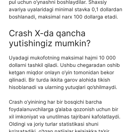
pul uchun o’ynashni boshlaydilar. Shaxsiy
avariya uyalaridagi minimal stavka 0,1 dollardan
boshlanadi, maksimal narx 100 dollarga etadi.
Crash X-da qancha
yutishingiz mumkin?
Uyadagi mukofotning maksimal hajmi 10 000
dollarni tashkil qiladi. Ushbu chegaradan oshib
ketgan miqdor onlayn o’yin tomonidan bekor
qilinadi. Bir turda ikkita garov alohida tikish
hisoblanadi va ularning yutuqlari qo’shilmaydi.
Crash o’yinining har bir bosqichi barcha
foydalanuvchilarga g’alaba qozonish uchun bir
xil imkoniyat va unutilmas tajribani kafolatlaydi.
Oldingi va joriy turlar statistikasi shuni
ko’rsatadiki, o’tgan natijalar kelajakka ta’sir