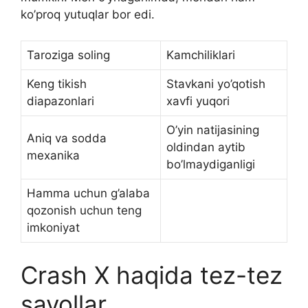
ko’proq yutuqlar bor edi.
Taroziga soling
Kamchiliklari
Keng tikish
Stavkani yo’qotish
diapazonlari
xavfi yuqori
O’yin natijasining
Aniq va sodda
oldindan aytib
mexanika
bo’lmaydiganligi
Hamma uchun g’alaba
qozonish uchun teng
imkoniyat
Crash X haqida tez-tez
savollar