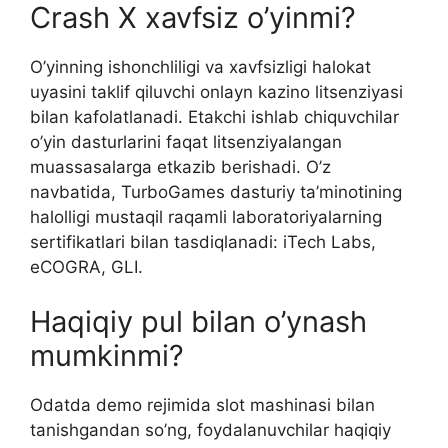
Crash X xavfsiz o’yinmi?
O’yinning ishonchliligi va xavfsizligi halokat
uyasini taklif qiluvchi onlayn kazino litsenziyasi
bilan kafolatlanadi. Etakchi ishlab chiquvchilar
o’yin dasturlarini faqat litsenziyalangan
muassasalarga etkazib berishadi. O’z
navbatida, TurboGames dasturiy ta’minotining
halolligi mustaqil raqamli laboratoriyalarning
sertifikatlari bilan tasdiqlanadi: iTech Labs,
eCOGRA, GLI.
Haqiqiy pul bilan o’ynash
mumkinmi?
Odatda demo rejimida slot mashinasi bilan
tanishgandan so’ng, foydalanuvchilar haqiqiy