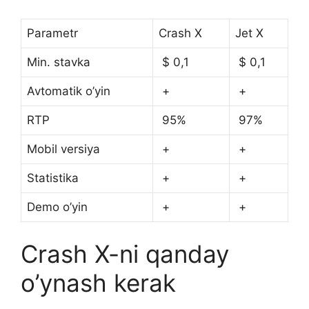
Parametr
Crash X
Jet X
Min. stavka
$ 0,1
$ 0,1
Avtomatik o’yin
+
+
RTP
95%
97%
Mobil versiya
+
+
Statistika
+
+
Demo o’yin
+
+
Crash X-ni qanday
o’ynash kerak