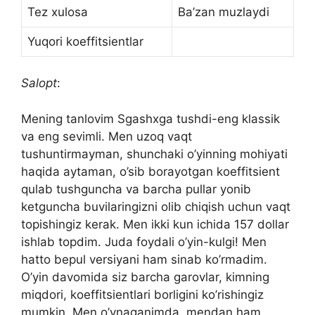
Tez xulosa
Ba’zan muzlaydi
Yuqori koeffitsientlar
Salopt
:
Mening tanlovim Sgashxga tushdi-eng klassik
va eng sevimli. Men uzoq vaqt
tushuntirmayman, shunchaki o’yinning mohiyati
haqida aytaman, o’sib borayotgan koeffitsient
qulab tushguncha va barcha pullar yonib
ketguncha buvilaringizni olib chiqish uchun vaqt
topishingiz kerak. Men ikki kun ichida 157 dollar
ishlab topdim. Juda foydali o’yin-kulgi! Men
hatto bepul versiyani ham sinab ko’rmadim.
O’yin davomida siz barcha garovlar, kimning
miqdori, koeffitsientlari borligini ko’rishingiz
mumkin. Men o’ynaganimda, mendan ham