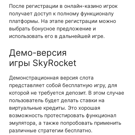
После регистрации в онлайн-казино игрок
получает доступ к полному функционалу
платформы. На этапе регистрации можно
выбрать бонусное предложение и
использовать его в дальнейшей игре.
Демо-версия
игры SkyRocket
Демонстрационная версия слота
представляет собой бесплатную игру, для
которой не требуется депозит. В этом случае
пользователь будет делать ставки на
виртуальные кредиты. Это хорошая
возможность протестировать функционал
эмулятора, а также попробовать применить
различные стратегии бесплатно.