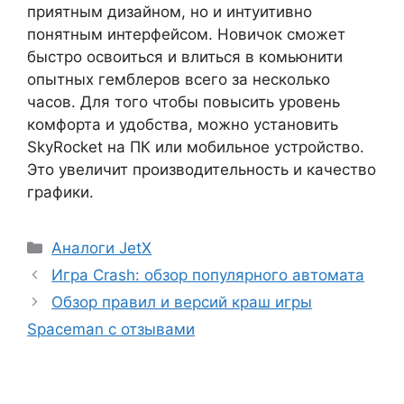
приятным дизайном, но и интуитивно
понятным интерфейсом. Новичок сможет
быстро освоиться и влиться в комьюнити
опытных гемблеров всего за несколько
часов. Для того чтобы повысить уровень
комфорта и удобства, можно установить
SkyRocket на ПК или мобильное устройство.
Это увеличит производительность и качество
графики.
Р
Аналоги JetX
у
Игра Crash: обзор популярного автомата
б
Обзор правил и версий краш игры
р
Spaceman с отзывами
и
к
и