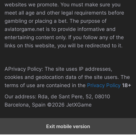
websites we promote. You must make sure you
meet all age and other legal requirements before
gambling or placing a bet. The purpose of
aviatorgame.net is to provide informative and
entertaining content only. If you follow any of the
links on this website, you will be redirected to it.
APrivacy Policy: The site uses IP addresses,
cookies and geolocation data of the site users. The
terms of use are contained in the
Privacy Policy
18+
Our address: Rda, de Sant Pere, 52, 08010
Barcelona, Spain ©2026 JetXGame
Exit mobile version