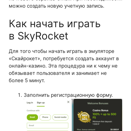
можно создать новую учетную запись.
Как начать играть
в SkyRocket
Для того чтобы начать играть в эмуляторе
«Скайрокет», потребуется создать аккаунт в
онлайн-казино. Эта процедура ни к чему не
обязывает пользователя и занимает не
более 5 минут.
Заполнить регистрационную форму.