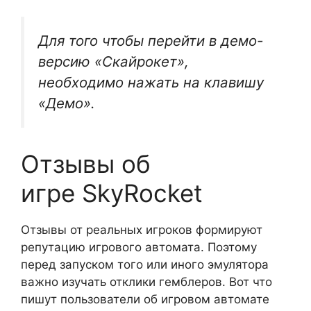
Для того чтобы перейти в демо-
версию «Скайрокет»,
необходимо нажать на клавишу
«Демо».
Отзывы об
игре SkyRocket
Отзывы от реальных игроков формируют
репутацию игрового автомата. Поэтому
перед запуском того или иного эмулятора
важно изучать отклики гемблеров. Вот что
пишут пользователи об игровом автомате