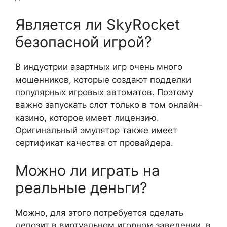
Является ли SkyRocket
безопасной игрой?
В индустрии азартных игр очень много
мошенников, которые создают подделки
популярных игровых автоматов. Поэтому
важно запускать слот только в том онлайн-
казино, которое имеет лицензию.
Оригинальный эмулятор также имеет
сертификат качества от провайдера.
Можно ли играть на
реальные деньги?
Можно, для этого потребуется сделать
депозит в виртуальном игорном заведении, в