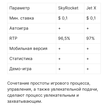
Параметр
SkyRocket
Jet X
Мин. ставка
$ 0,1
$ 0,1
Автоигра
+
+
RTP
96,5%
97%
Мобильная версия
+
+
Статистика
+
+
Демо-игра
+
+
Сочетание простоты игрового процесса,
управления, а также увлекательной подачи,
сделают процесс увлекательным и
захватывающим.