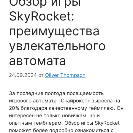
Обзор игры
SkyRocket:
преимущества
увлекательного
автомата
24.09.2024
от
Oliver Thompson
За последние полгода посещаемость
игрового автомата «Скайрокет» выросла на
20% благодаря качественному геймплею. Он
интересен не только новичкам, но и
опытным гемблерам. Обзор игры SkyRocket
поможет более подробно ознакомиться с