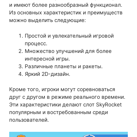
и имеют более разнообразный функционал.
Из основных характеристик и преимуществ
можно выделить следующие:
Простой и увлекательный игровой
процесс.
Множество улучшений для более
интересной игры.
Различные планеты и ракеты.
Яркий 2D-дизайн.
Кроме того, игроки могут соревноваться
друг с другом в режиме реального времени.
Эти характеристики делают слот SkyRocket
популярным и востребованным среди
пользователей.