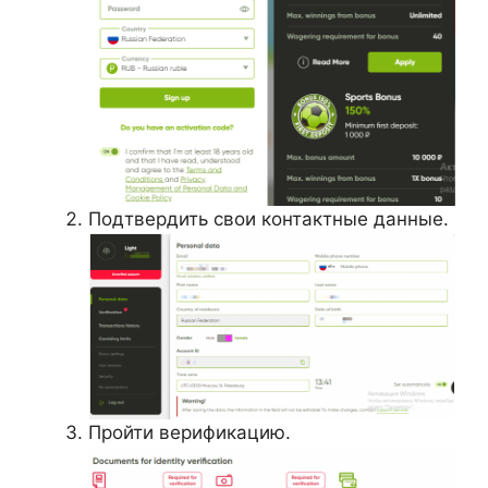
Подтвердить свои контактные данные.
Пройти верификацию.