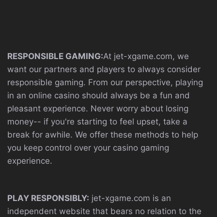
RESPONSIBLE GAMING:
At jet-xgame.com, we
want our partners and players to always consider
responsible gaming. From our perspective, playing
in an online casino should always be a fun and
pleasant experience. Never worry about losing
money-- if you're starting to feel upset, take a
break for awhile. We offer these methods to help
you keep control over your casino gaming
experience.
PLAY RESPONSIBLY:
jet-xgame.com is an
independent website that bears no relation to the