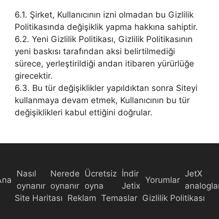
6.1. Şirket, Kullanıcının izni olmadan bu Gizlilik
Politikasında değişiklik yapma hakkına sahiptir.
6.2. Yeni Gizlilik Politikası, Gizlilik Politikasının
yeni baskısı tarafından aksi belirtilmediği
sürece, yerleştirildiği andan itibaren yürürlüğe
girecektir.
6.3. Bu tür değişiklikler yapıldıktan sonra Siteyi
kullanmaya devam etmek, Kullanıcının bu tür
değişiklikleri kabul ettiğini doğrular.
Nasıl
Nerede
Ücretsiz
İndir
JetX
Ana
Yorumlar
oynanır
oynanır
oyna
Jetix
analogla
Site Haritası
Reklam
Temaslar
Gizlilik Politikası