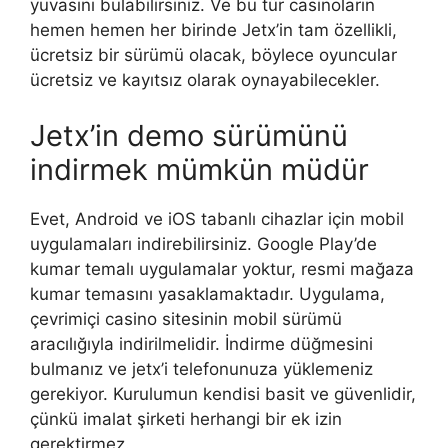
yuvasını bulabilirsiniz. Ve bu tür casinoların
hemen hemen her birinde Jetx’in tam özellikli,
ücretsiz bir sürümü olacak, böylece oyuncular
ücretsiz ve kayıtsız olarak oynayabilecekler.
Jetx’in demo sürümünü
indirmek mümkün müdür
Evet, Android ve iOS tabanlı cihazlar için mobil
uygulamaları indirebilirsiniz. Google Play’de
kumar temalı uygulamalar yoktur, resmi mağaza
kumar temasını yasaklamaktadır. Uygulama,
çevrimiçi casino sitesinin mobil sürümü
aracılığıyla indirilmelidir. İndirme düğmesini
bulmanız ve jetx’i telefonunuza yüklemeniz
gerekiyor. Kurulumun kendisi basit ve güvenlidir,
çünkü imalat şirketi herhangi bir ek izin
gerektirmez.