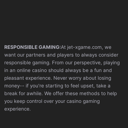
RESPONSIBLE GAMING:
At jet-xgame.com, we
want our partners and players to always consider
responsible gaming. From our perspective, playing
in an online casino should always be a fun and
pleasant experience. Never worry about losing
money-- if you're starting to feel upset, take a
break for awhile. We offer these methods to help
you keep control over your casino gaming
experience.