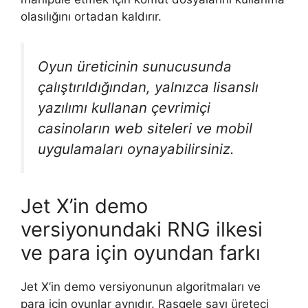
olasılığını ortadan kaldırır.
Oyun üreticinin sunucusunda
çalıştırıldığından, yalnızca lisanslı
yazılımı kullanan çevrimiçi
casinoların web siteleri ve mobil
uygulamaları oynayabilirsiniz.
Jet X’in demo
versiyonundaki RNG ilkesi
ve para için oyundan farkı
Jet X’in demo versiyonunun algoritmaları ve
para için oyunlar aynıdır. Rasgele sayı üreteci