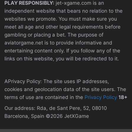
PLAY RESPONSIBLY:
jet-xgame.com is an
independent website that bears no relation to the
websites we promote. You must make sure you
meet all age and other legal requirements before
gambling or placing a bet. The purpose of
aviatorgame.net is to provide informative and
entertaining content only. If you follow any of the
links on this website, you will be redirected to it.
APrivacy Policy: The site uses IP addresses,
cookies and geolocation data of the site users. The
terms of use are contained in the
Privacy Policy
18+
Our address: Rda, de Sant Pere, 52, 08010
Barcelona, Spain ©2026 JetXGame