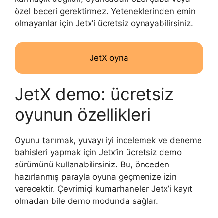
özel beceri gerektirmez. Yeteneklerinden emin
olmayanlar için Jetx’i ücretsiz oynayabilirsiniz.
JetX oyna
JetX demo: ücretsiz
oyunun özellikleri
Oyunu tanımak, yuvayı iyi incelemek ve deneme
bahisleri yapmak için Jetx’in ücretsiz demo
sürümünü kullanabilirsiniz. Bu, önceden
hazırlanmış parayla oyuna geçmenize izin
verecektir. Çevrimiçi kumarhaneler Jetx’i kayıt
olmadan bile demo modunda sağlar.