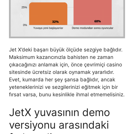
Jet X’deki başarı büyük ölçüde sezgiye bağlıdır.
Maksimum kazancınızla bahisten ne zaman
çıkacağınızı anlamak için, önce çevrimiçi casino
sitesinde ücretsiz olarak oynamak yararlıdır.
Evet, kumarda her şey şansa bağlıdır, ancak
yeteneklerinizi ve sezgilerinizi eğitmek için bir
fırsat varsa, bunu kesinlikle ihmal etmemelisiniz.
JetX yuvasının demo
versiyonu arasındaki