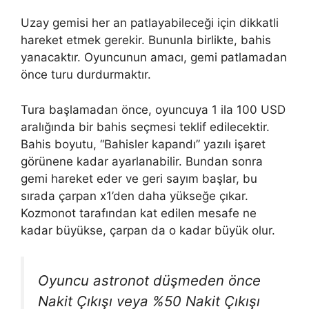
Uzay gemisi her an patlayabileceği için dikkatli
hareket etmek gerekir. Bununla birlikte, bahis
yanacaktır. Oyuncunun amacı, gemi patlamadan
önce turu durdurmaktır.
Tura başlamadan önce, oyuncuya 1 ila 100 USD
aralığında bir bahis seçmesi teklif edilecektir.
Bahis boyutu, “Bahisler kapandı” yazılı işaret
görünene kadar ayarlanabilir. Bundan sonra
gemi hareket eder ve geri sayım başlar, bu
sırada çarpan x1’den daha yükseğe çıkar.
Kozmonot tarafından kat edilen mesafe ne
kadar büyükse, çarpan da o kadar büyük olur.
Oyuncu astronot düşmeden önce
Nakit Çıkışı veya %50 Nakit Çıkışı