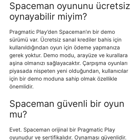
Spaceman oyununu ücretsiz
oynayabilir miyim?
Pragmatic Play’den Spaceman’ın bir demo
sürümü var. Ücretsiz sanal krediler bahis için
kullanıldığından oyun için ödeme yapmanıza
gerek yoktur. Demo modu, arayüze ve kurallara
aşina olmanızı sağlayacaktır. Çarpışma oyunları
piyasada nispeten yeni olduğundan, kullanıcılar
için bir demo moduna sahip olmak özellikle
önemlidir.
Spaceman güvenli bir oyun
mu?
Evet. Spaceman orijinal bir Pragmatic Play
oyunudur ve sertifikalıdır. Oynaması güvenlidir.