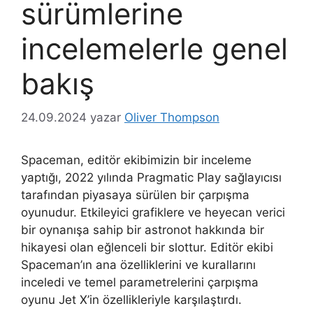
sürümlerine
incelemelerle genel
bakış
24.09.2024
yazar
Oliver Thompson
Spaceman, editör ekibimizin bir inceleme
yaptığı, 2022 yılında Pragmatic Play sağlayıcısı
tarafından piyasaya sürülen bir çarpışma
oyunudur. Etkileyici grafiklere ve heyecan verici
bir oynanışa sahip bir astronot hakkında bir
hikayesi olan eğlenceli bir slottur. Editör ekibi
Spaceman’ın ana özelliklerini ve kurallarını
inceledi ve temel parametrelerini çarpışma
oyunu Jet X’in özellikleriyle karşılaştırdı.