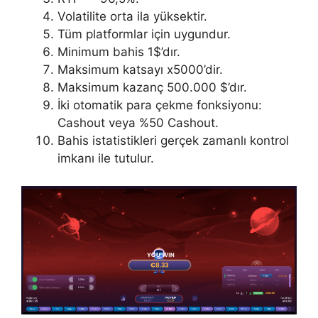
Volatilite orta ila yüksektir.
Tüm platformlar için uygundur.
Minimum bahis 1$’dır.
Maksimum katsayı x5000’dir.
Maksimum kazanç 500.000 $’dır.
İki otomatik para çekme fonksiyonu:
Cashout veya %50 Cashout.
Bahis istatistikleri gerçek zamanlı kontrol
imkanı ile tutulur.