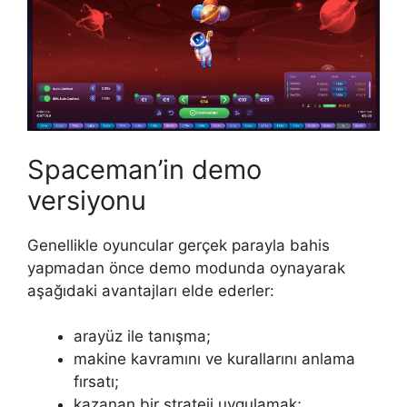
Spaceman’in demo
versiyonu
Genellikle oyuncular gerçek parayla bahis
yapmadan önce demo modunda oynayarak
aşağıdaki avantajları elde ederler:
arayüz ile tanışma;
makine kavramını ve kurallarını anlama
fırsatı;
kazanan bir strateji uygulamak;