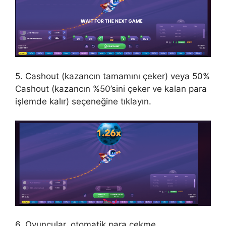
5. Cashout (kazancın tamamını çeker) veya 50%
Cashout (kazancın %50’sini çeker ve kalan para
işlemde kalır) seçeneğine tıklayın.
6. Oyuncular, otomatik para çekme