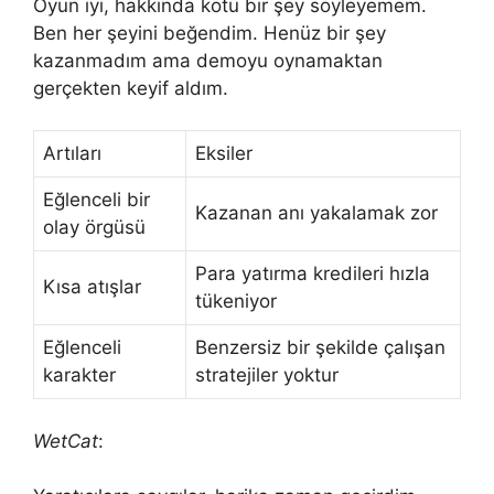
Oyun iyi, hakkında kötü bir şey söyleyemem.
Ben her şeyini beğendim. Henüz bir şey
kazanmadım ama demoyu oynamaktan
gerçekten keyif aldım.
Artıları
Eksiler
Eğlenceli bir
Kazanan anı yakalamak zor
olay örgüsü
Para yatırma kredileri hızla
Kısa atışlar
tükeniyor
Eğlenceli
Benzersiz bir şekilde çalışan
karakter
stratejiler yoktur
WetCat
: