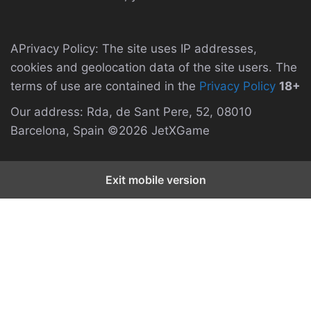
APrivacy Policy: The site uses IP addresses,
cookies and geolocation data of the site users. The
terms of use are contained in the
Privacy Policy
18+
Our address: Rda, de Sant Pere, 52, 08010
Barcelona, Spain ©2026 JetXGame
Exit mobile version