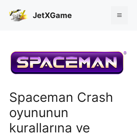
İçeriğe
atla
JetXGame
Menü
Spaceman Crash
oyununun
kurallarına ve