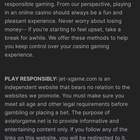
responsible gaming. From our perspective, playing
in an online casino should always be a fun and
pleasant experience. Never worry about losing
money-- if you're starting to feel upset, take a
break for awhile. We offer these methods to help
you keep control over your casino gaming
experience.
PLAY RESPONSIBLY:
jet-xgame.com is an
independent website that bears no relation to the
websites we promote. You must make sure you
meet all age and other legal requirements before
gambling or placing a bet. The purpose of
aviatorgame.net is to provide informative and
entertaining content only. If you follow any of the
links on this website, you will be redirected to it.