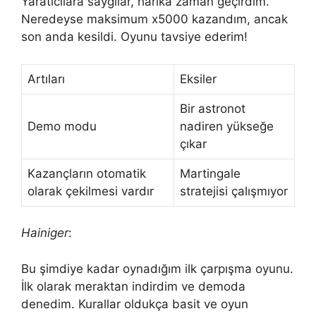
Yaratıcılara saygılar, harika zaman geçirdim.
Neredeyse maksimum x5000 kazandım, ancak
son anda kesildi. Oyunu tavsiye ederim!
Artıları
Eksiler
Bir astronot
Demo modu
nadiren yükseğe
çıkar
Kazançların otomatik
Martingale
olarak çekilmesi vardır
stratejisi çalışmıyor
Hainiger
:
Bu şimdiye kadar oynadığım ilk çarpışma oyunu.
İlk olarak meraktan indirdim ve demoda
denedim. Kurallar oldukça basit ve oyun