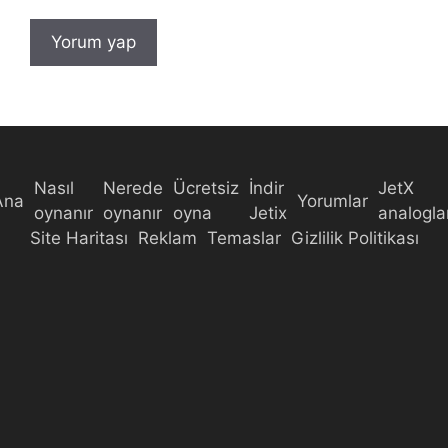
e
t
s
i
t
e
s
Nasıl
Nerede
Ücretsiz
İndir
JetX
i
Ana
Yorumlar
oynanır
oynanır
oyna
Jetix
analogla
Site Haritası
Reklam
Temaslar
Gizlilik Politikası