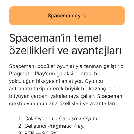
Spaceman oyna
Spaceman’in temel
özellikleri ve avantajları
Spaceman, popüler oyunlarıyla tanınan geliştirici
Pragmatic Play’den galaksiler arası bir
yolculuğun hikayesini anlatıyor. Oyuncu
astronotu takip ederek büyük bir kazanç için
büyüyen çarpanı yakalamaya çalışır. Spaceman
crash oyununun ana özellikleri ve avantajları:
Çok Oyunculu Çarpışma Oyunu.
Geliştirici Pragmatic Play.
RTP — 96,5%.