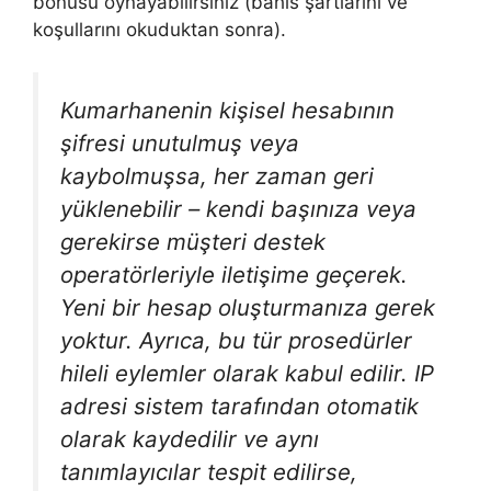
bonusu oynayabilirsiniz (bahis şartlarını ve
koşullarını okuduktan sonra).
Kumarhanenin kişisel hesabının
şifresi unutulmuş veya
kaybolmuşsa, her zaman geri
yüklenebilir – kendi başınıza veya
gerekirse müşteri destek
operatörleriyle iletişime geçerek.
Yeni bir hesap oluşturmanıza gerek
yoktur. Ayrıca, bu tür prosedürler
hileli eylemler olarak kabul edilir. IP
adresi sistem tarafından otomatik
olarak kaydedilir ve aynı
tanımlayıcılar tespit edilirse,