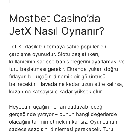
Mostbet Casino’da
JetX Nasıl Oynanır?
Jet X, klasik bir temaya sahip popüler bir
çarpışma oyunudur. Slotu başlatırken,
kullanıcının sadece bahis değerini ayarlaması ve
turu başlatması gerekir. Ekranda yukarı doğru
fırlayan bir uçağın dinamik bir görüntüsü
belirecektir. Havada ne kadar uzun süre kalırsa,
kazanma katsayısı o kadar yüksek olur.
Heyecan, uçağın her an patlayabileceği
gerçeğinde yatıyor – bunun hangi değerlerde
olacağını tahmin etmek imkansız. Oyuncunun
sadece sezgisini dinlemesi gerekecek. Turu