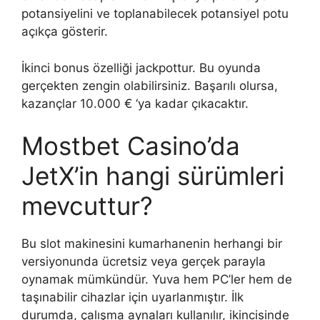
potansiyelini ve toplanabilecek potansiyel potu
açıkça gösterir.
İkinci bonus özelliği jackpottur. Bu oyunda
gerçekten zengin olabilirsiniz. Başarılı olursa,
kazançlar 10.000 € ‘ya kadar çıkacaktır.
Mostbet Casino’da
JetX’in hangi sürümleri
mevcuttur?
Bu slot makinesini kumarhanenin herhangi bir
versiyonunda ücretsiz veya gerçek parayla
oynamak mümkündür. Yuva hem PC’ler hem de
taşınabilir cihazlar için uyarlanmıştır. İlk
durumda, çalışma aynaları kullanılır, ikincisinde