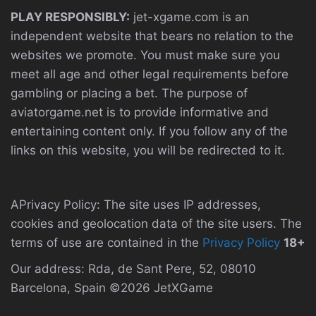
PLAY RESPONSIBLY:
jet-xgame.com is an
independent website that bears no relation to the
websites we promote. You must make sure you
meet all age and other legal requirements before
gambling or placing a bet. The purpose of
aviatorgame.net is to provide informative and
entertaining content only. If you follow any of the
links on this website, you will be redirected to it.
APrivacy Policy: The site uses IP addresses,
cookies and geolocation data of the site users. The
terms of use are contained in the
Privacy Policy
18+
Our address: Rda, de Sant Pere, 52, 08010
Barcelona, Spain ©2026 JetXGame