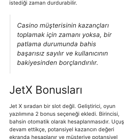
istediği zaman durdurabilir.
Casino müşterisinin kazançları
toplamak için zamanı yoksa, bir
patlama durumunda bahis
başarısız sayılır ve kullanıcının
bakiyesinden borçlandırılır.
JetX Bonusları
Jet X sıradan bir slot değil. Geliştirici, oyun
yazılımına 2 bonus seçeneği ekledi. Birincisi,
bahsin otomatik olarak hesaplanmasıdır. Uçuş
devam ettikçe, potansiyel kazancın değeri
ekranda hesaplanır ve müşteriye potansiyel