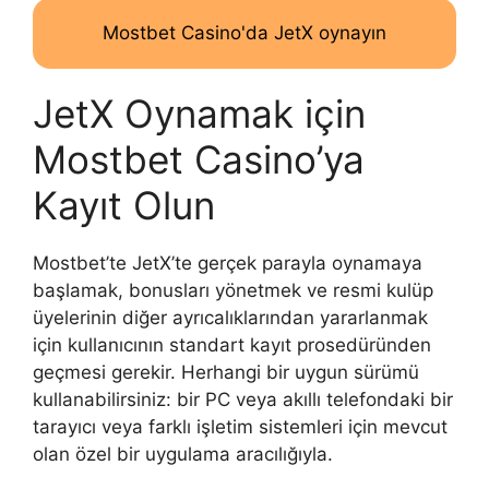
Mostbet Casino'da JetX oynayın
JetX Oynamak için
Mostbet Casino’ya
Kayıt Olun
Mostbet’te JetX’te gerçek parayla oynamaya
başlamak, bonusları yönetmek ve resmi kulüp
üyelerinin diğer ayrıcalıklarından yararlanmak
için kullanıcının standart kayıt prosedüründen
geçmesi gerekir. Herhangi bir uygun sürümü
kullanabilirsiniz: bir PC veya akıllı telefondaki bir
tarayıcı veya farklı işletim sistemleri için mevcut
olan özel bir uygulama aracılığıyla.