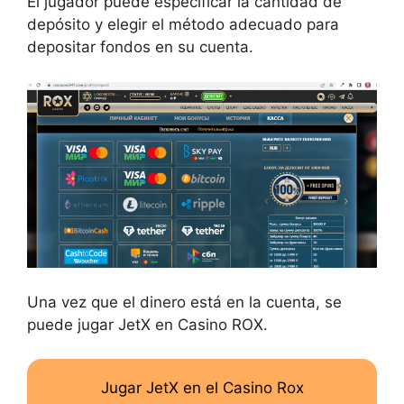
El jugador puede especificar la cantidad de
depósito y elegir el método adecuado para
depositar fondos en su cuenta.
Una vez que el dinero está en la cuenta, se
puede jugar JetX en Casino ROX.
Jugar JetX en el Casino Rox