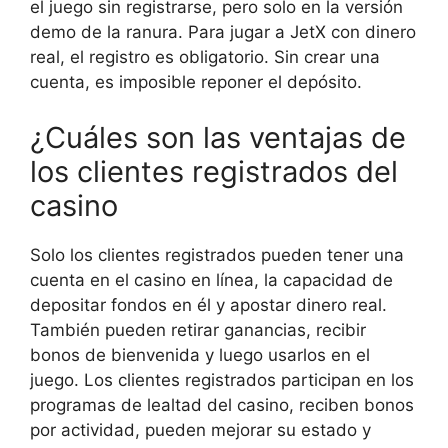
el juego sin registrarse, pero solo en la versión
demo de la ranura. Para jugar a JetX con dinero
real, el registro es obligatorio. Sin crear una
cuenta, es imposible reponer el depósito.
¿Cuáles son las ventajas de
los clientes registrados del
casino
Solo los clientes registrados pueden tener una
cuenta en el casino en línea, la capacidad de
depositar fondos en él y apostar dinero real.
También pueden retirar ganancias, recibir
bonos de bienvenida y luego usarlos en el
juego. Los clientes registrados participan en los
programas de lealtad del casino, reciben bonos
por actividad, pueden mejorar su estado y