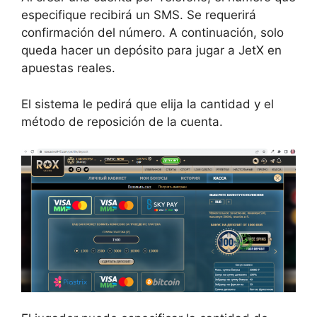
especifique recibirá un SMS. Se requerirá
confirmación del número. A continuación, solo
queda hacer un depósito para jugar a JetX en
apuestas reales.
El sistema le pedirá que elija la cantidad y el
método de reposición de la cuenta.