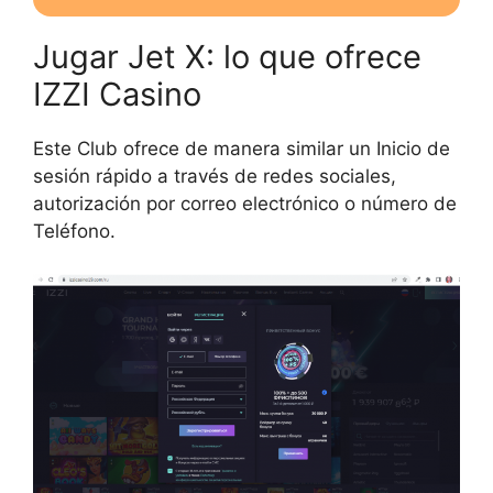
Jugar Jet X: lo que ofrece
IZZI Casino
Este Club ofrece de manera similar un Inicio de
sesión rápido a través de redes sociales,
autorización por correo electrónico o número de
Teléfono.