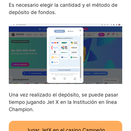
Es necesario elegir la cantidad y el método de
depósito de fondos.
Una vez realizado el depósito, se puede pasar
tiempo jugando Jet X en la Institución en línea
Champion.
Jugar JetX en el casino Campeón