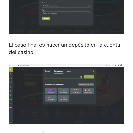
El paso final es hacer un depósito en la cuenta
del casino.