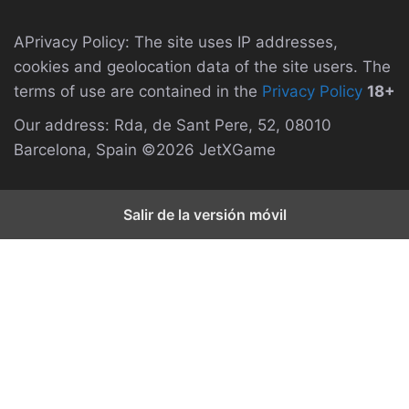
APrivacy Policy: The site uses IP addresses,
cookies and geolocation data of the site users. The
terms of use are contained in the
Privacy Policy
18+
Our address: Rda, de Sant Pere, 52, 08010
Barcelona, Spain ©2026 JetXGame
Salir de la versión móvil