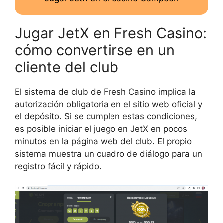
Jugar JetX en Fresh Casino:
cómo convertirse en un
cliente del club
El sistema de club de Fresh Casino implica la
autorización obligatoria en el sitio web oficial y
el depósito. Si se cumplen estas condiciones,
es posible iniciar el juego en JetX en pocos
minutos en la página web del club. El propio
sistema muestra un cuadro de diálogo para un
registro fácil y rápido.