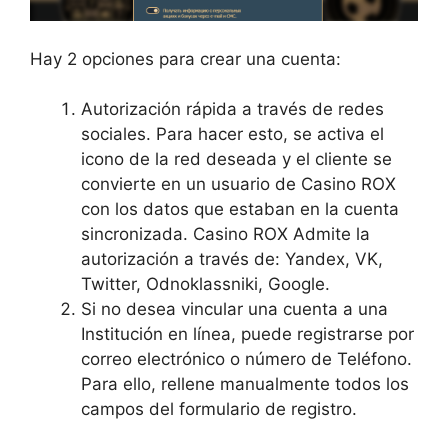
Hay 2 opciones para crear una cuenta:
Autorización rápida a través de redes
sociales. Para hacer esto, se activa el
icono de la red deseada y el cliente se
convierte en un usuario de Casino ROX
con los datos que estaban en la cuenta
sincronizada. Casino ROX Admite la
autorización a través de: Yandex, VK,
Twitter, Odnoklassniki, Google.
Si no desea vincular una cuenta a una
Institución en línea, puede registrarse por
correo electrónico o número de Teléfono.
Para ello, rellene manualmente todos los
campos del formulario de registro.