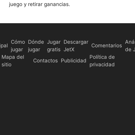
juego y retirar ganancias.
Cómo
Dónde
Jugar
Descargar
Aná
ipal
Comentarios
jugar
jugar
gratis
JetX
de 
Mapa del
Política de
Contactos
Publicidad
sitio
privacidad