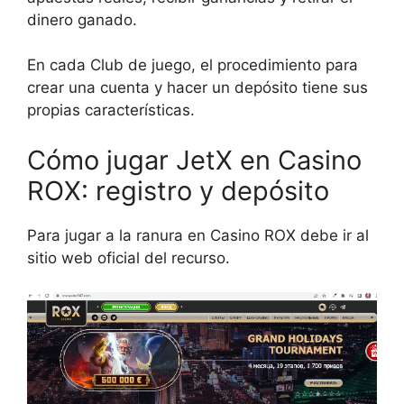
dinero ganado.
En cada Club de juego, el procedimiento para
crear una cuenta y hacer un depósito tiene sus
propias características.
Cómo jugar JetX en Casino
ROX: registro y depósito
Para jugar a la ranura en Casino ROX debe ir al
sitio web oficial del recurso.