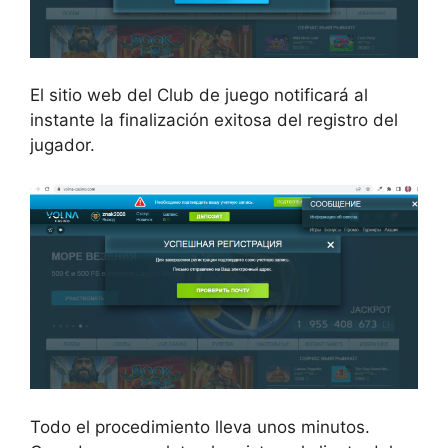
El sitio web del Club de juego notificará al
instante la finalización exitosa del registro del
jugador.
Todo el procedimiento lleva unos minutos.