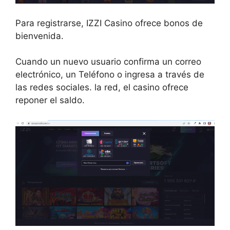
Para registrarse, IZZI Casino ofrece bonos de
bienvenida.
Cuando un nuevo usuario confirma un correo
electrónico, un Teléfono o ingresa a través de
las redes sociales. la red, el casino ofrece
reponer el saldo.