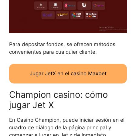
Para depositar fondos, se ofrecen métodos
convenientes para cualquier cliente.
Jugar JetX en el casino Maxbet
Champion casino: cómo
jugar Jet X
En Casino Champion, puede iniciar sesión en el
cuadro de diálogo de la página principal y
comenzar a jugar en Jet x de inmediato.