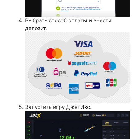
Выбрать способ оплаты и внести
депозит.
Запустить игру ДжетИкс.