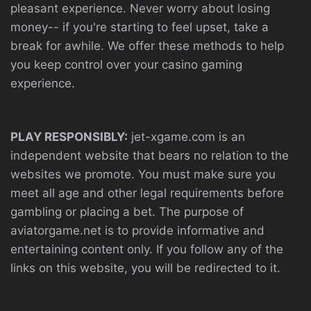
pleasant experience. Never worry about losing
money-- if you're starting to feel upset, take a
break for awhile. We offer these methods to help
you keep control over your casino gaming
experience.
PLAY RESPONSIBLY:
jet-xgame.com is an
independent website that bears no relation to the
websites we promote. You must make sure you
meet all age and other legal requirements before
gambling or placing a bet. The purpose of
aviatorgame.net is to provide informative and
entertaining content only. If you follow any of the
links on this website, you will be redirected to it.