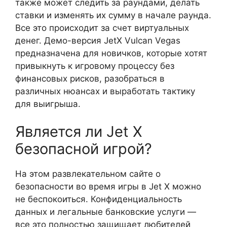
также может следить за раундами, делать
ставки и изменять их сумму в начале раунда.
Все это происходит за счет виртуальных
денег. Демо-версия JetX Vulcan Vegas
предназначена для новичков, которые хотят
привыкнуть к игровому процессу без
финансовых рисков, разобраться в
различных нюансах и выработать тактику
для выигрыша.
Является ли Jet X
безопасной игрой?
На этом развлекательном сайте о
безопасности во время игры в Jet X можно
не беспокоиться. Конфиденциальность
данных и легальные банковские услуги —
все это полностью защищает любителей