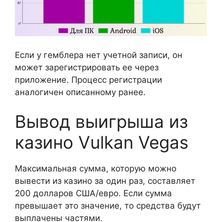
Если у гемблера нет учетной записи, он
может зарегистрировать ее через
приложение. Процесс регистрации
аналогичен описанному ранее.
Вывод выигрыша из
казино Vulkan Vegas
Максимальная сумма, которую можно
вывести из казино за один раз, составляет
200 долларов США/евро. Если сумма
превышает это значение, то средства будут
выплачены частями.