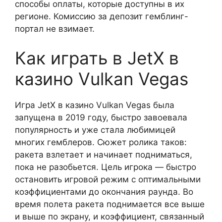
способы оплаты, которые доступны в их
регионе. Комиссию за депозит гемблинг-
портал не взимает.
Как играть в JetX в
казино Vulkan Vegas
Игра JetX в казино Vulkan Vegas была
запущена в 2019 году, быстро завоевала
популярность и уже стала любимицей
многих гемблеров. Сюжет ролика таков:
ракета взлетает и начинает подниматься,
пока не разобьется. Цель игрока — быстро
остановить игровой режим с оптимальными
коэффициентами до окончания раунда. Во
время полета ракета поднимается все выше
и выше по экрану, и коэффициент, связанный