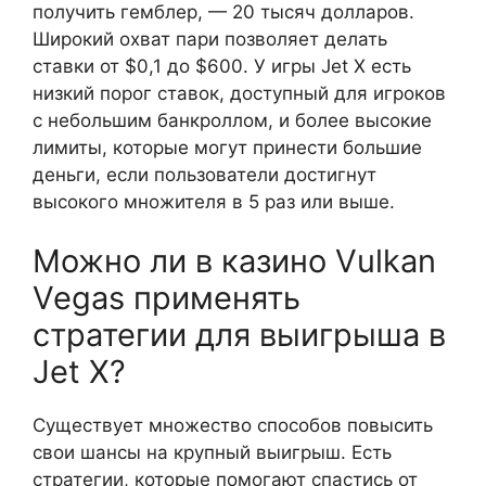
получить гемблер, — 20 тысяч долларов.
Широкий охват пари позволяет делать
ставки от $0,1 до $600. У игры Jet X есть
низкий порог ставок, доступный для игроков
с небольшим банкроллом, и более высокие
лимиты, которые могут принести большие
деньги, если пользователи достигнут
высокого множителя в 5 раз или выше.
Можно ли в казино Vulkan
Vegas применять
стратегии для выигрыша в
Jet X?
Существует множество способов повысить
свои шансы на крупный выигрыш. Есть
стратегии, которые помогают спастись от