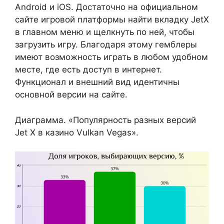
Android и iOS. Достаточно на официальном
сайте игровой платформы найти вкладку JetX
в главном меню и щелкнуть по ней, чтобы
загрузить игру. Благодаря этому гемблеры
имеют возможность играть в любом удобном
месте, где есть доступ в интернет.
Функционал и внешний вид идентичны
основной версии на сайте.
Диаграмма. «Популярность разных версий
Jet X в казино Vulkan Vegas».