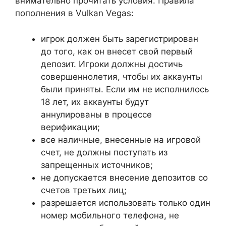
внимательно прочитать условия. Правила
пополнения в Vulkan Vegas:
игрок должен быть зарегистрирован
до того, как он внесет свой первый
депозит. Игроки должны достичь
совершеннолетия, чтобы их аккаунты
были приняты. Если им не исполнилось
18 лет, их аккаунты будут
аннулированы в процессе
верификации;
все наличные, внесенные на игровой
счет, не должны поступать из
запрещенных источников;
не допускается внесение депозитов со
счетов третьих лиц;
разрешается использовать только один
номер мобильного телефона, не