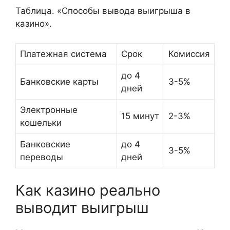
Таблица. «Способы вывода выигрыша в
казино».
Платежная система
Срок
Комиссия
до 4
Банковские карты
3-5%
дней
Электронные
15 минут
2-3%
кошельки
Банковские
до 4
3-5%
переводы
дней
Как казино реально
выводит выигрыш