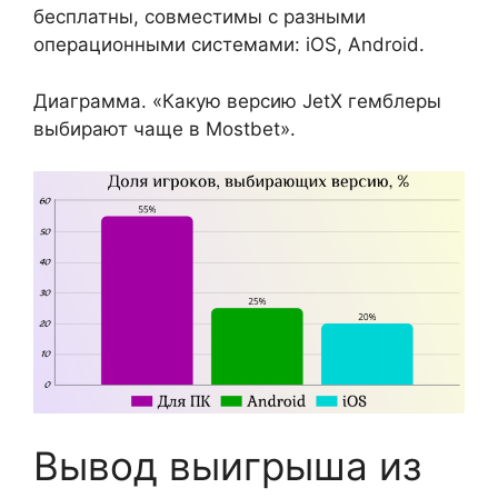
бесплатны, совместимы с разными
операционными системами: iOS, Android.
Диаграмма. «Какую версию JetX гемблеры
выбирают чаще в Mostbet».
Вывод выигрыша из