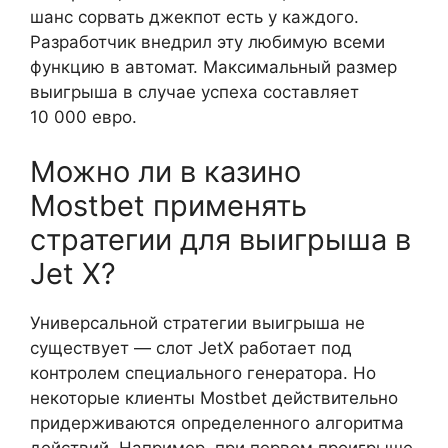
шанс сорвать джекпот есть у каждого.
Разработчик внедрил эту любимую всеми
функцию в автомат. Максимальный размер
выигрыша в случае успеха составляет
10 000 евро.
Можно ли в казино
Mostbet применять
стратегии для выигрыша в
Jet X?
Универсальной стратегии выигрыша не
существует — слот JetX работает под
контролем специального генератора. Но
некоторые клиенты Mostbet действительно
придерживаются определенного алгоритма