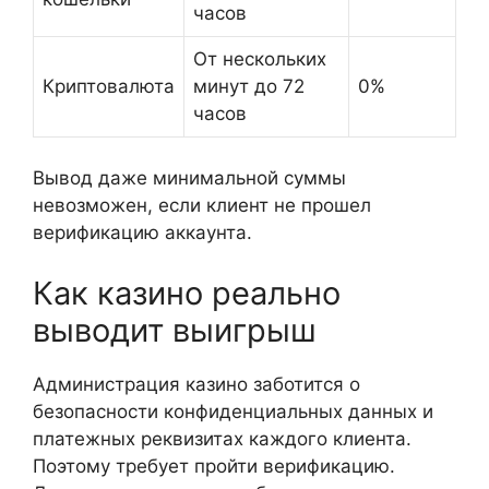
часов
От нескольких
Криптовалюта
минут до 72
0%
часов
Вывод даже минимальной суммы
невозможен, если клиент не прошел
верификацию аккаунта.
Как казино реально
выводит выигрыш
Администрация казино заботится о
безопасности конфиденциальных данных и
платежных реквизитах каждого клиента.
Поэтому требует пройти верификацию.