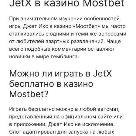
JetX в казино Mostbet
При внимательном изучении особенностей
игры Джет Икс в казино «Мостбет» мы часто
сталкивались с одними и теми же вопросами
от любителей азартных развлечений. Чаще
всего подобные комментарии оставляют
новички в мире гемблинга.
Можно ли играть в JetX
бесплатно в казино
Mostbet?
Играть бесплатно можно в любой автомат,
представленный на официальном сайте или
в приложении. Джет Икс не исключение.
Cлот адаптирован для запуска на любых