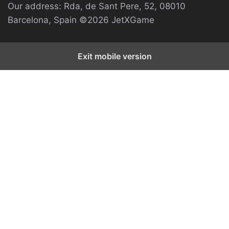
Our address: Rda, de Sant Pere, 52, 08010
Barcelona, Spain ©2026 JetXGame
Exit mobile version