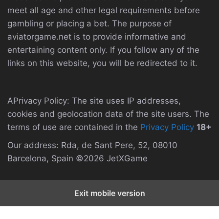
meet all age and other legal requirements before
gambling or placing a bet. The purpose of
aviatorgame.net is to provide informative and
entertaining content only. If you follow any of the
links on this website, you will be redirected to it.
APrivacy Policy: The site uses IP addresses,
cookies and geolocation data of the site users. The
terms of use are contained in the
Privacy Policy
18+
Our address: Rda, de Sant Pere, 52, 08010
Barcelona, Spain ©2026 JetXGame
Exit mobile version