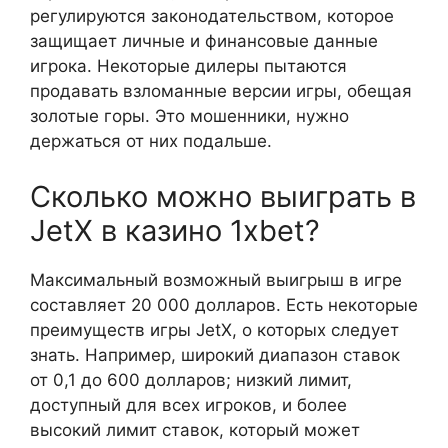
регулируются законодательством, которое
защищает личные и финансовые данные
игрока. Некоторые дилеры пытаются
продавать взломанные версии игры, обещая
золотые горы. Это мошенники, нужно
держаться от них подальше.
Сколько можно выиграть в
JetX в казино 1xbet?
Максимальный возможный выигрыш в игре
составляет 20 000 долларов. Есть некоторые
преимуществ игры JetX, о которых следует
знать. Например, широкий диапазон ставок
от 0,1 до 600 долларов; низкий лимит,
доступный для всех игроков, и более
высокий лимит ставок, который может