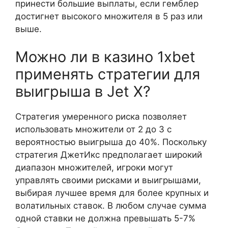
принести большие выплаты, если гемблер
достигнет высокого множителя в 5 раз или
выше.
Можно ли в казино 1xbet
применять стратегии для
выигрыша в Jet X?
Стратегия умеренного риска позволяет
использовать множители от 2 до 3 с
вероятностью выигрыша до 40%. Поскольку
стратегия ДжетИкс предполагает широкий
диапазон множителей, игроки могут
управлять своими рисками и выигрышами,
выбирая лучшее время для более крупных и
волатильных ставок. В любом случае сумма
одной ставки не должна превышать 5-7%