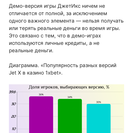
Демо-версия игры ДжетИкс ничем не
отличается от полной, за исключением
одного важного элемента — нельзя получать
или терять реальные деньги во время игры.
Это связано с тем, что в демо-играх
используются личные кредиты, а не
реальные деньги.
Диаграмма. «Популярность разных версий
Jet X в казино 1xbet».