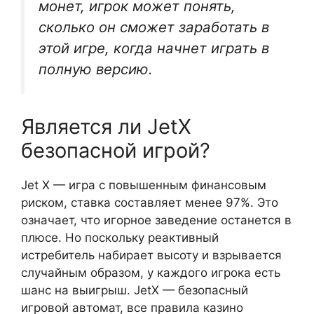
монет, игрок может понять,
сколько он сможет заработать в
этой игре, когда начнет играть в
полную версию.
Является ли JetX
безопасной игрой?
Jet X — игра с повышенным финансовым
риском, ставка составляет менее 97%. Это
означает, что игорное заведение останется в
плюсе. Но поскольку реактивный
истребитель набирает высоту и взрывается
случайным образом, у каждого игрока есть
шанс на выигрыш. JetX — безопасный
игровой автомат, все правила казино