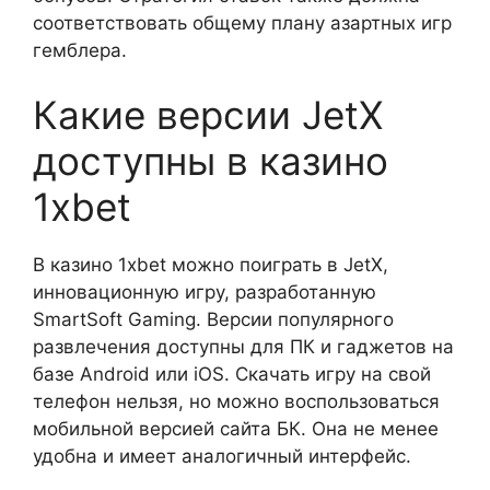
соответствовать общему плану азартных игр
гемблера.
Какие версии JetX
доступны в казино
1xbet
В казино 1xbet можно поиграть в JetX,
инновационную игру, разработанную
SmartSoft Gaming. Версии популярного
развлечения доступны для ПК и гаджетов на
базе Android или iOS. Скачать игру на свой
телефон нельзя, но можно воспользоваться
мобильной версией сайта БК. Она не менее
удобна и имеет аналогичный интерфейс.