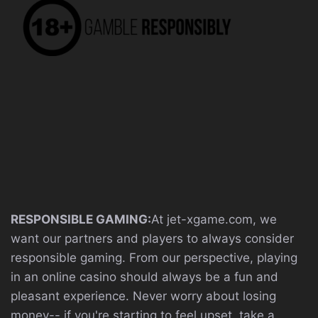
RESPONSIBLE GAMING:
At jet-xgame.com, we
want our partners and players to always consider
responsible gaming. From our perspective, playing
in an online casino should always be a fun and
pleasant experience. Never worry about losing
money-- if you're starting to feel upset, take a