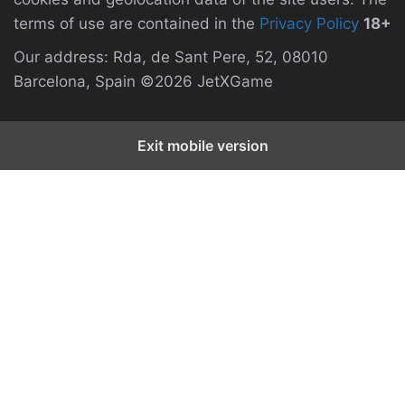
terms of use are contained in the
Privacy Policy
18+
Our address: Rda, de Sant Pere, 52, 08010
Barcelona, Spain ©2026 JetXGame
Exit mobile version