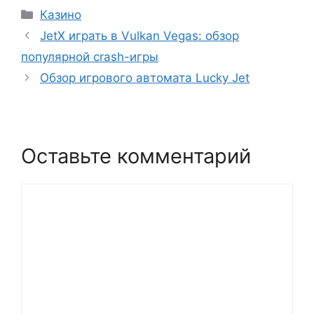
Р
Казино
у
JetX играть в Vulkan Vegas: обзор
б
популярной crash-игры
р
Обзор игрового автомата Lucky Jet
и
к
и
Оставьте комментарий
К
о
м
м
е
н
т
а