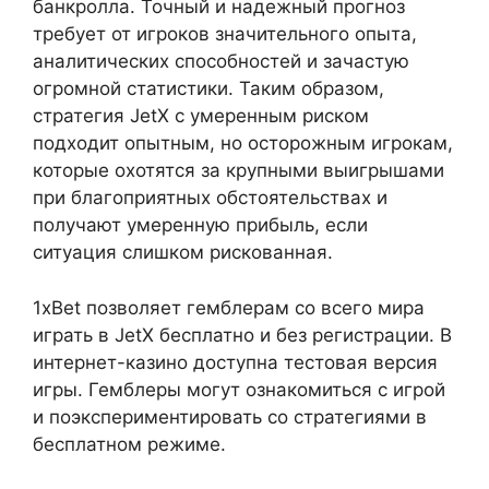
банкролла. Точный и надежный прогноз
требует от игроков значительного опыта,
аналитических способностей и зачастую
огромной статистики. Таким образом,
стратегия JetX с умеренным риском
подходит опытным, но осторожным игрокам,
которые охотятся за крупными выигрышами
при благоприятных обстоятельствах и
получают умеренную прибыль, если
ситуация слишком рискованная.
1xBet позволяет гемблерам со всего мира
играть в JetX бесплатно и без регистрации. В
интернет-казино доступна тестовая версия
игры. Гемблеры могут ознакомиться с игрой
и поэкспериментировать со стратегиями в
бесплатном режиме.