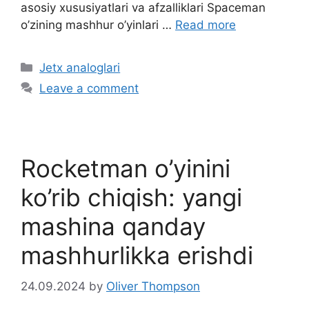
asosiy xususiyatlari va afzalliklari Spaceman
o’zining mashhur o’yinlari …
Read more
C
Jetx analoglari
a
Leave a comment
t
e
g
o
Rocketman o’yinini
r
i
ko’rib chiqish: yangi
e
mashina qanday
s
mashhurlikka erishdi
24.09.2024
by
Oliver Thompson