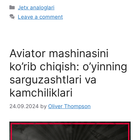
C
Jetx analoglari
a
Leave a comment
t
e
g
o
Aviator mashinasini
r
i
ko’rib chiqish: o’yinning
e
sarguzashtlari va
s
kamchiliklari
24.09.2024
by
Oliver Thompson