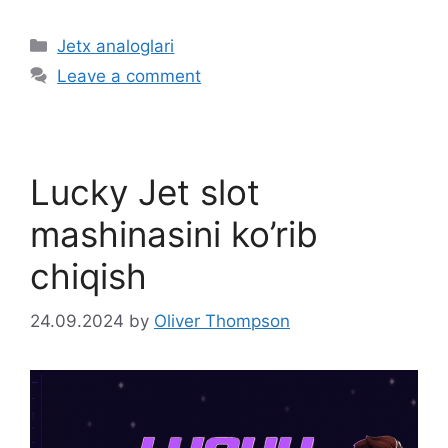
C
Jetx analoglari
a
Leave a comment
t
e
g
o
Lucky Jet slot
r
i
mashinasini ko’rib
e
chiqish
s
24.09.2024
by
Oliver Thompson