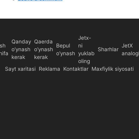
t
e
g
o
r
Jetx-
Qanday
Qaerda
i
sh
Bepul
ni
JetX
o’ynash
o’ynash
Sharhlar
e
hifa
o’ynash
yuklab
analogl
kerak
kerak
s
oling
Sayt xaritasi
Reklama
Kontaktlar
Maxfiylik siyosati