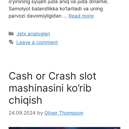
o’yinining syujeti juda aniq va juda dinamik.
Samolyot balandlikka ko’tariladi va uning
parvozi davomiyligidan …
Read more
C
Jetx analoglari
a
Leave a comment
t
e
g
o
Cash or Crash slot
r
i
mashinasini ko’rib
e
chiqish
s
24.09.2024
by
Oliver Thompson