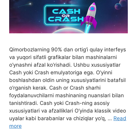
Qimorbozlarning 90% dan ortig’i qulay interfeys
va yuqori sifatli grafikalar bilan mashinalarni
o’ynashni afzal ko’rishadi. Ushbu xususiyatlar
Cash yoki Crash emulyatoriga ega. O’yinni
boshlashdan oldin uning xususiyatlarini batafsil
o’rganish kerak. Cash or Crash sharhi
foydalanuvchilarni mashinaning nuanslari bilan
tanishtiradi. Cash yoki Crash-ning asosiy
xususiyatlari va afzalliklari O’yinda klassik video
uyalar kabi barabanlar va chiziqlar yo’q, …
Read
more