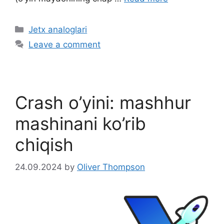
C
Jetx analoglari
a
Leave a comment
t
e
g
o
Crash o’yini: mashhur
r
i
mashinani ko’rib
e
chiqish
s
24.09.2024
by
Oliver Thompson