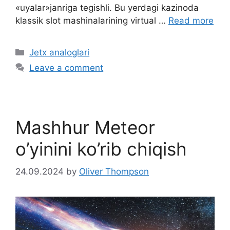
«uyalar»janriga tegishli. Bu yerdagi kazinoda
klassik slot mashinalarining virtual …
Read more
C
Jetx analoglari
a
Leave a comment
t
e
g
o
Mashhur Meteor
r
i
o’yinini ko’rib chiqish
e
s
24.09.2024
by
Oliver Thompson