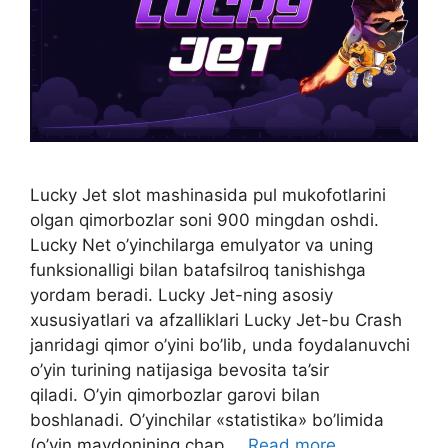
Lucky Jet slot mashinasida pul mukofotlarini
olgan qimorbozlar soni 900 mingdan oshdi.
Lucky Net o’yinchilarga emulyator va uning
funksionalligi bilan batafsilroq tanishishga
yordam beradi. Lucky Jet-ning asosiy
xususiyatlari va afzalliklari Lucky Jet-bu Crash
janridagi qimor o’yini bo’lib, unda foydalanuvchi
o’yin turining natijasiga bevosita ta’sir
qiladi. O’yin qimorbozlar garovi bilan
boshlanadi. O’yinchilar «statistika» bo’limida
(o’yin maydonining chap …
Read more