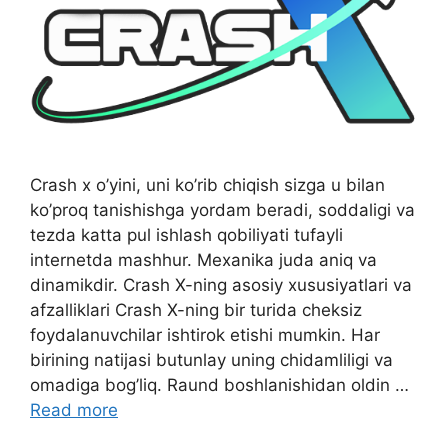
Crash x o’yini, uni ko’rib chiqish sizga u bilan
ko’proq tanishishga yordam beradi, soddaligi va
tezda katta pul ishlash qobiliyati tufayli
internetda mashhur. Mexanika juda aniq va
dinamikdir. Crash X-ning asosiy xususiyatlari va
afzalliklari Crash X-ning bir turida cheksiz
foydalanuvchilar ishtirok etishi mumkin. Har
birining natijasi butunlay uning chidamliligi va
omadiga bog’liq. Raund boshlanishidan oldin …
Read more