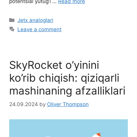
potentsial yutug’i …
Read more
C
Jetx analoglari
a
Leave a comment
t
e
g
o
SkyRocket o’yinini
r
i
ko’rib chiqish: qiziqarli
e
mashinaning afzalliklari
s
24.09.2024
by
Oliver Thompson