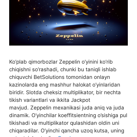
Ko’plab qimorbozlar Zeppelin o’yinini ko’rib
chiqishni so’rashadi, chunki bu taniqli ishlab
chiquvchi BetSolutions tomonidan onlayn
kazinolarda eng mashhur halokat o’yinlaridan
biridir. Slotda cheksiz multiplikator, bir nechta
tikish variantlari va ikkita Jackpot
mavjud. Zeppelin mexanikasi juda aniq va juda
dinamik. O’yinchilar koeffitsientning o’sishiga pul
tikishadi va multiplikator qulashidan oldin uni
chiqaradilar. O’yinchi qancha uzoq kutsa, uning