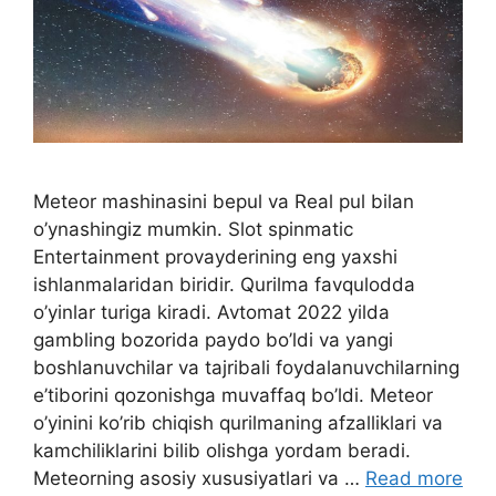
Meteor mashinasini bepul va Real pul bilan
o’ynashingiz mumkin. Slot spinmatic
Entertainment provayderining eng yaxshi
ishlanmalaridan biridir. Qurilma favqulodda
o’yinlar turiga kiradi. Avtomat 2022 yilda
gambling bozorida paydo bo’ldi va yangi
boshlanuvchilar va tajribali foydalanuvchilarning
e’tiborini qozonishga muvaffaq bo’ldi. Meteor
o’yinini ko’rib chiqish qurilmaning afzalliklari va
kamchiliklarini bilib olishga yordam beradi.
Meteorning asosiy xususiyatlari va …
Read more