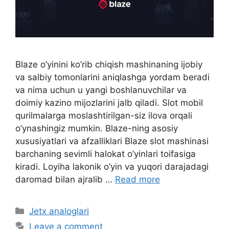
Blaze o’yinini ko’rib chiqish mashinaning ijobiy
va salbiy tomonlarini aniqlashga yordam beradi
va nima uchun u yangi boshlanuvchilar va
doimiy kazino mijozlarini jalb qiladi. Slot mobil
qurilmalarga moslashtirilgan-siz ilova orqali
o’ynashingiz mumkin. Blaze-ning asosiy
xususiyatlari va afzalliklari Blaze slot mashinasi
barchaning sevimli halokat o’yinlari toifasiga
kiradi. Loyiha lakonik o’yin va yuqori darajadagi
daromad bilan ajralib …
Read more
C
Jetx analoglari
a
Leave a comment