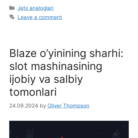
C
Jetx analoglari
a
Leave a comment
t
e
g
o
Blaze o’yinining sharhi:
r
i
slot mashinasining
e
ijobiy va salbiy
s
tomonlari
24.09.2024
by
Oliver Thompson