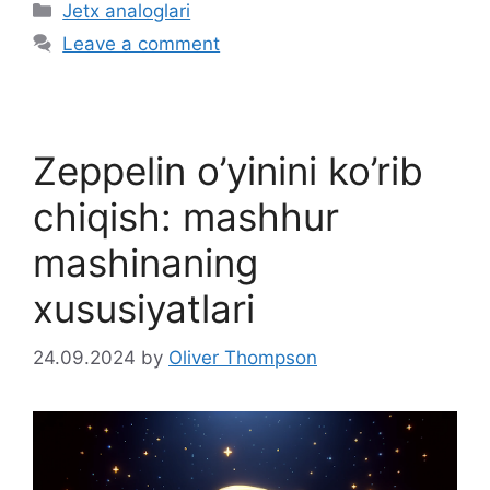
C
Jetx analoglari
a
Leave a comment
t
e
g
o
Zeppelin o’yinini ko’rib
r
i
chiqish: mashhur
e
mashinaning
s
xususiyatlari
24.09.2024
by
Oliver Thompson