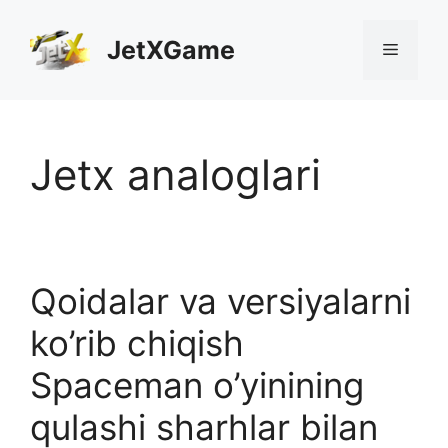
Skip
to
JetXGame
Menu
content
Jetx analoglari
Qoidalar va versiyalarni
ko’rib chiqish
Spaceman o’yinining
qulashi sharhlar bilan