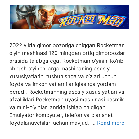
2022 yilda qimor bozoriga chiqqan Rocketman
o’yin mashinasi 120 mingdan ortiq qimorbozlar
orasida talabga ega. Rocketman o’yinini ko’rib
chiqish o’yinchilarga mashinaning asosiy
xususiyatlarini tushunishga va o’zlari uchun
foyda va imkoniyatlarni aniqlashga yordam
beradi. Rocketmanning asosiy xususiyatlari va
afzalliklari Rocketman uyasi mashinasi kosmik
va mini-o’yinlar janrida ishlab chiqilgan.
Emulyator kompyuter, telefon va planshet
foydalanuvchilari uchun mavjud. …
Read more