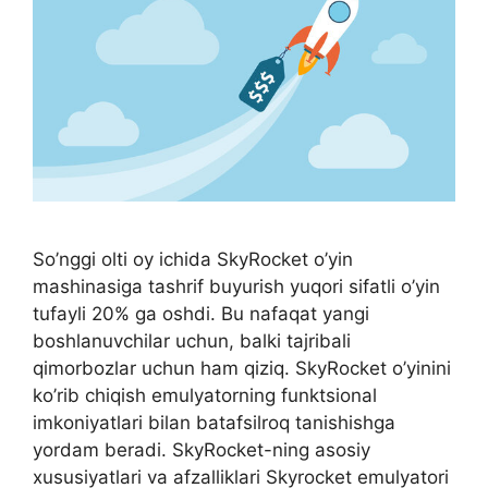
So’nggi olti oy ichida SkyRocket o’yin
mashinasiga tashrif buyurish yuqori sifatli o’yin
tufayli 20% ga oshdi. Bu nafaqat yangi
boshlanuvchilar uchun, balki tajribali
qimorbozlar uchun ham qiziq. SkyRocket o’yinini
ko’rib chiqish emulyatorning funktsional
imkoniyatlari bilan batafsilroq tanishishga
yordam beradi. SkyRocket-ning asosiy
xususiyatlari va afzalliklari Skyrocket emulyatori