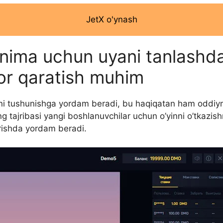
JetX o'ynash
 nima uchun uyani tanlashda 
bor qaratish muhim
i tushunishga yordam beradi, bu haqiqatan ham oddiymi y
ng tajribasi yangi boshlanuvchilar uchun o’yinni o’tkazish
tirishda yordam beradi.