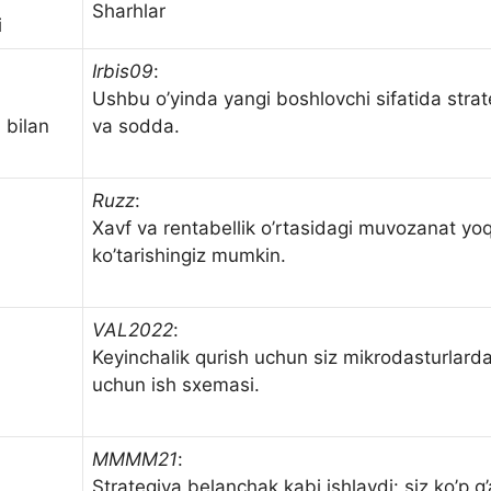
Sharhlar
i
Irbis09
:
Ushbu o’yinda yangi boshlovchi sifatida stra
 bilan
va sodda.
Ruzz
:
Xavf va rentabellik o’rtasidagi muvozanat yoq
ko’tarishingiz mumkin.
VAL2022
:
Keyinchalik qurish uchun siz mikrodasturlard
uchun ish sxemasi.
MMMM21
:
Strategiya belanchak kabi ishlaydi: siz ko’p