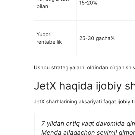
15-20%
bilan
Yuqori
25-30 gacha%
rentabellik
Ushbu strategiyalarni oldindan o’rganish va
JetX haqida ijobiy s
JetX sharhlarining aksariyati faqat ijobiy
7 yildan ortiq vaqt davomida qi
Menda allaqachon sevimli qimor 