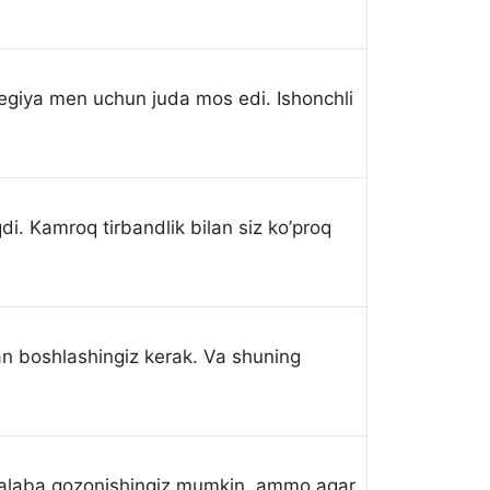
tegiya men uchun juda mos edi. Ishonchli
di. Kamroq tirbandlik bilan siz ko’proq
an boshlashingiz kerak. Va shuning
 g’alaba qozonishingiz mumkin, ammo agar