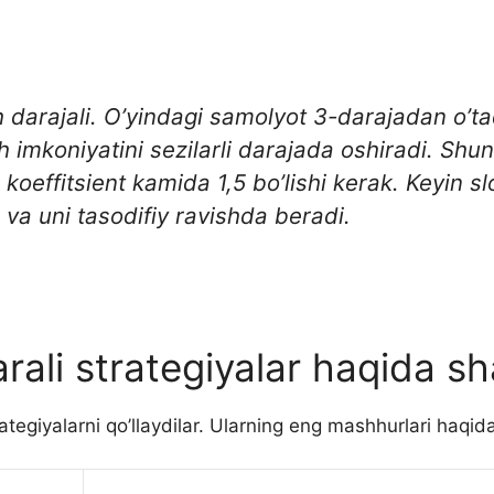
 darajali. O’yindagi samolyot 3-darajadan o’tad
 imkoniyatini sezilarli darajada oshiradi. Shuni
oeffitsient kamida 1,5 bo’lishi kerak. Keyin slo
i va uni tasodifiy ravishda beradi.
rali strategiyalar haqida sh
egiyalarni qo’llaydilar. Ularning eng mashhurlari haqidag