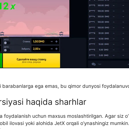
ri barabanlarga ega emas, bu qimor dunyosi foydalanuvchil
rsiyasi haqida sharhlar
 foydalanish uchun maxsus moslashtirilgan. Agar siz o’
obil ilovasi yoki alohida JetX orqali o’ynashingiz mumkin