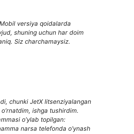
Mobil versiya qoidalarda
vjud, shuning uchun har doim
aniq. Siz charchamaysiz.
i, chunki JetX litsenziyalangan
 o’rnatdim, ishga tushirdim.
ammasi o’ylab topilgan:
 hamma narsa telefonda o’ynash