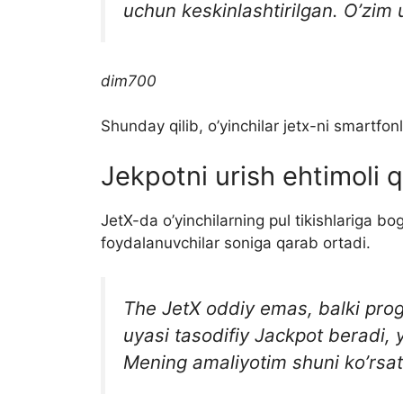
uchun keskinlashtirilgan. O’zim 
dim700
Shunday qilib, o’yinchilar jetx-ni smartfonl
Jekpotni urish ehtimoli 
JetX-da o’yinchilarning pul tikishlariga b
foydalanuvchilar soniga qarab ortadi.
The JetX oddiy emas, balki prog
uyasi tasodifiy Jackpot beradi, 
Mening amaliyotim shuni ko’rsat