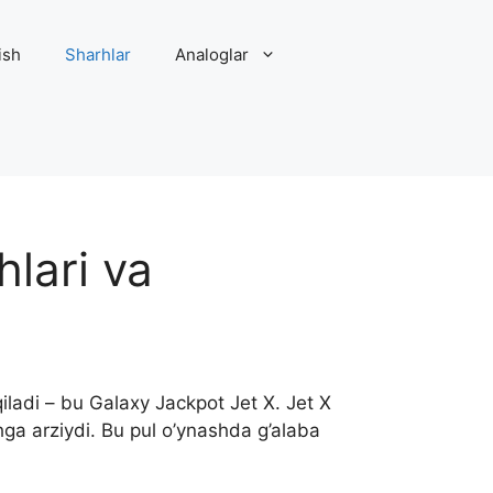
ish
Sharhlar
Analoglar
hlari va
iladi – bu Galaxy Jackpot Jet X. Jet X
hga arziydi. Bu pul o’ynashda g’alaba