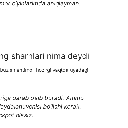
qimor o’yinlarimda aniqlayman.
ng sharhlari nima deydi
i buzish ehtimoli hozirgi vaqtda uyadagi
ariga qarab o’sib boradi. Ammo
oydalanuvchisi bo’lishi kerak.
ckpot olasiz.