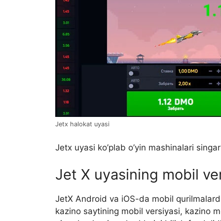
Jetx halokat uyasi
Jetx uyasi ko’plab o’yin mashinalari singa
Jet X uyasining mobil ve
JetX Android va iOS-da mobil qurilmalarda
kazino saytining mobil versiyasi, kazino m