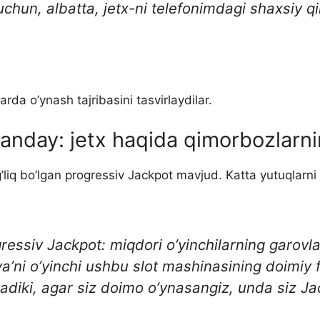
uchun, albatta, jetx-ni telefonimdagi shaxsiy 
arda o’ynash tajribasini tasvirlaydilar.
qanday: jetx haqida qimorbozlarni
og’liq bo’lgan progressiv Jackpot mavjud. Katta yutuqlarn
ressiv Jackpot: miqdori o’yinchilarning garovl
ya’ni o’yinchi ushbu slot mashinasining doimiy f
adiki, agar siz doimo o’ynasangiz, unda siz Ja