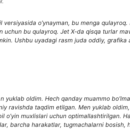
r.
il versiyasida o’ynayman, bu menga qulayroq. 
n uchun bu qulayroq. Jet X-da qisqa turlar ma
mkin. Ushbu uyadagi rasm juda oddiy, grafika 
idan yuklab oldim. Hech qanday muammo bo’lmad
miy ravishda taqdim etilgan. Men yuklab oldim,
 o’yin muxlislari uchun optimallashtirilgan. H
lar, barcha harakatlar, tugmachalarni bosish,