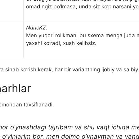
omadingiz bo’lmasa, unda siz ko’p narsani yo’
NuricKZ
:
Men yuqori rolikman, bu sxema menga juda mo
yaxshi ko’radi, xush kelibsiz.
 sinab ko’rish kerak, har bir variantning ijobiy va salbiy
harhlar
 tomondan tavsiflanadi.
mor o’ynashdagi tajribam va shu vaqt ichida me
o’yinlarim bor, men doimo o’ynayman va yangil