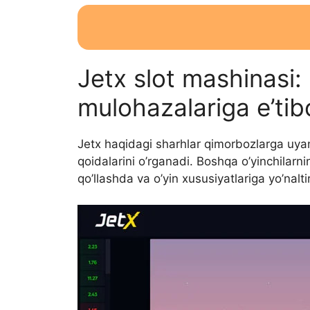
Jetx slot mashinasi:
mulohazalariga e’ti
Jetx haqidagi sharhlar qimorbozlarga uyan
qoidalarini o’rganadi. Boshqa o’yinchilarni
qo’llashda va o’yin xususiyatlariga yo’nal