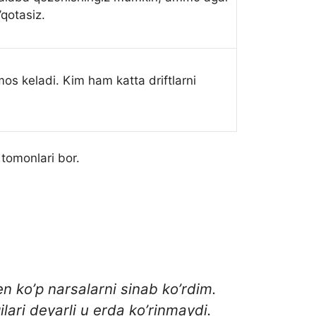
qotasiz.
s keladi. Kim ham katta driftlarni
 tomonlari bor.
n ko’p narsalarni sinab ko’rdim.
ari deyarli u erda ko’rinmaydi.