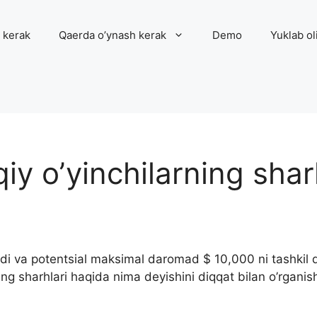
 kerak
Qaerda o’ynash kerak
Demo
Yuklab ol
qiy o’yinchilarning shar
di va potentsial maksimal daromad $ 10,000 ni tashkil q
ing sharhlari haqida nima deyishini diqqat bilan o’rganis