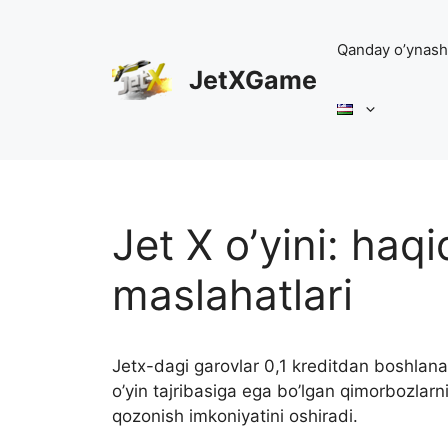
Skip
to
Qanday o’ynash
content
JetXGame
Jet X o’yini: haqi
maslahatlari
Jetx-dagi garovlar 0,1 kreditdan boshlana
o’yin tajribasiga ega bo’lgan qimorbozlarn
qozonish imkoniyatini oshiradi.