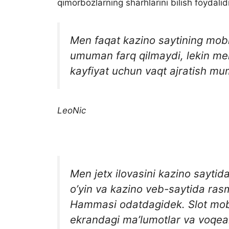
qimorbozlarning sharhlarini bilish foydalidi
Men faqat kazino saytining mob
umuman farq qilmaydi, lekin me
kayfiyat uchun vaqt ajratish mu
LeoNic
Men jetx ilovasini kazino sayt
o’yin va kazino veb-saytida ras
Hammasi odatdagidek. Slot mobil
ekrandagi ma’lumotlar va voqea