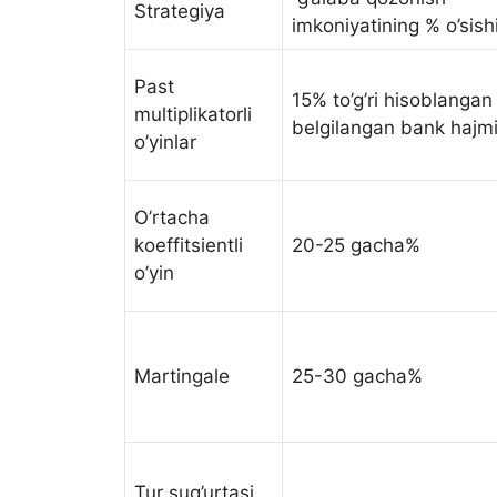
Strategiya
imkoniyatining % o’sish
Past
15% to’g’ri hisoblangan
multiplikatorli
belgilangan bank hajmi
o’yinlar
O’rtacha
koeffitsientli
20-25 gacha%
o’yin
Martingale
25-30 gacha%
Tur sug’urtasi