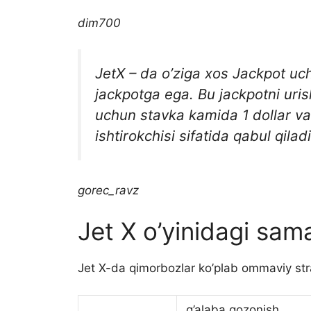
dim700
JetX – da o’ziga xos Jackpot uch
jackpotga ega. Bu jackpotni urish
uchun stavka kamida 1 dollar va k
ishtirokchisi sifatida qabul qilad
gorec_ravz
Jet X o’yinidagi sama
Jet X-da qimorbozlar ko’plab ommaviy strat
g’alaba qozonish