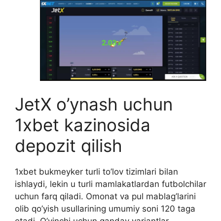
JetX o’ynash uchun
1xbet kazinosida
depozit qilish
1xbet bukmeyker turli to’lov tizimlari bilan
ishlaydi, lekin u turli mamlakatlardan futbolchilar
uchun farq qiladi. Omonat va pul mablag’larini
olib qo’yish usullarining umumiy soni 120 taga
etadi. O’yinchi uchun qanday variantlar