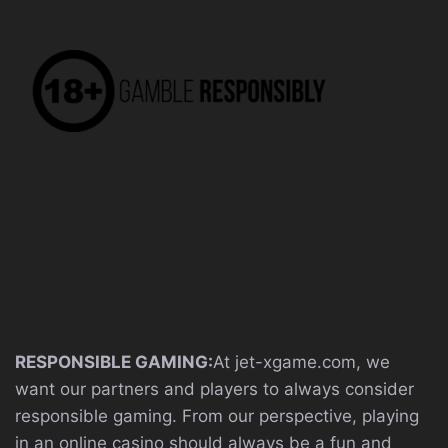
RESPONSIBLE GAMING:
At jet-xgame.com, we
want our partners and players to always consider
responsible gaming. From our perspective, playing
in an online casino should always be a fun and