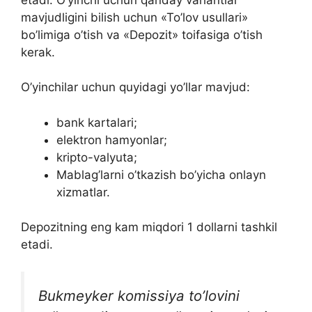
mavjudligini bilish uchun «To’lov usullari»
bo’limiga o’tish va «Depozit» toifasiga o’tish
kerak.
O’yinchilar uchun quyidagi yo’llar mavjud:
bank kartalari;
elektron hamyonlar;
kripto-valyuta;
Mablag’larni o’tkazish bo’yicha onlayn
xizmatlar.
Depozitning eng kam miqdori 1 dollarni tashkil
etadi.
Bukmeyker komissiya to’lovini