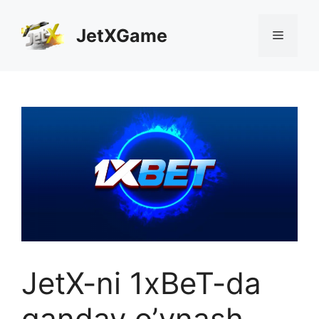
Skip
to
JetXGame
Menu
content
JetX-ni 1xBeT-da
qanday o’ynash