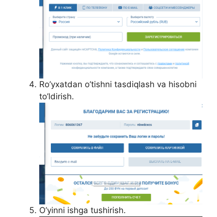
Ro’yxatdan o’tishni tasdiqlash va hisobni
to’ldirish.
O’yinni ishga tushirish.