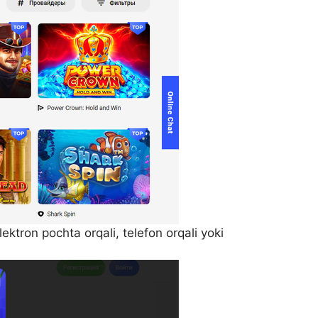
lektron pochta orqali, telefon orqali yoki