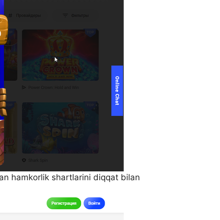
an hamkorlik shartlarini diqqat bilan