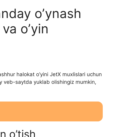
qanday o’ynash
va o’yin
hhur halokat o’yini JetX muxlislari uchun
iy veb-saytda yuklab olishingiz mumkin,
n o’tish