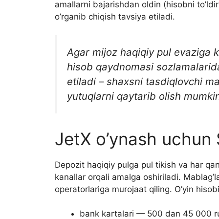
amallarni bajarishdan oldin (hisobni to’ldir
o’rganib chiqish tavsiya etiladi.
Agar mijoz haqiqiy pul evaziga k
hisob qaydnomasi sozlamalaridagi
etiladi – shaxsni tasdiqlovchi m
yutuqlarni qaytarib olish mumki
JetX o’ynash uchun S
Depozit haqiqiy pulga pul tikish va har q
kanallar orqali amalga oshiriladi. Mablag’l
operatorlariga murojaat qiling. O’yin hisobi
bank kartalari — 500 dan 45 000 r