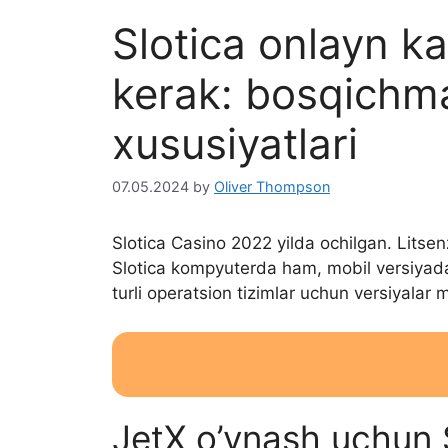
Slotica onlayn k
kerak: bosqichma
xususiyatlari
07.05.2024
by
Oliver Thompson
Slotica Casino 2022 yilda ochilgan. Litse
Slotica kompyuterda ham, mobil versiyada
turli operatsion tizimlar uchun versiyalar 
JetX o’ynash uchun S