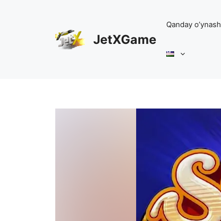
Skip
to
Qanday o’ynash
content
JetXGame