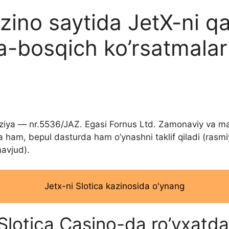
azino saytida JetX-ni 
-bosqich ko’rsatmalar 
nziya — nr.5536/JAZ. Egasi Fornus Ltd. Zamonaviy va mas
 ham, bepul dasturda ham o’ynashni taklif qiladi (rasm
mavjud).
Jetx-ni Slotica kazinosida o'ynang
lotica Casino-da ro’yxatda