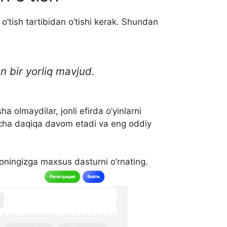
o’tish tartibidan o’tishi kerak. Shundan
n bir yorliq mavjud.
 olmaydilar, jonli efirda o’yinlarni
 necha daqiqa davom etadi va eng oddiy
oningizga maxsus dasturni o’rnating.