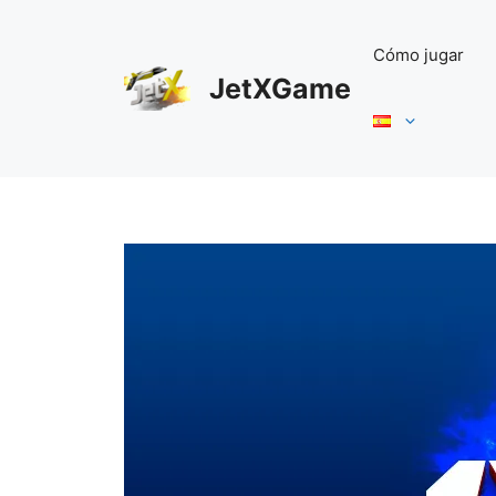
Saltar
al
Cómo jugar
contenido
JetXGame