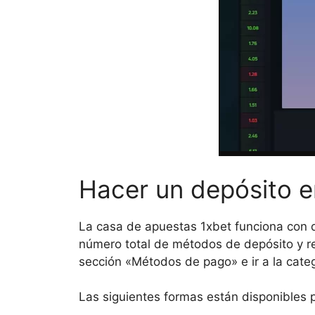
Hacer un depósito e
La casa de apuestas 1xbet funciona con di
número total de métodos de depósito y ret
sección «Métodos de pago» e ir a la cate
Las siguientes formas están disponibles p