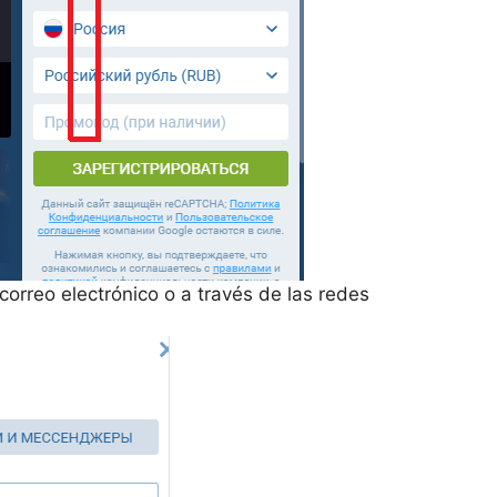
 correo electrónico o a través de las redes