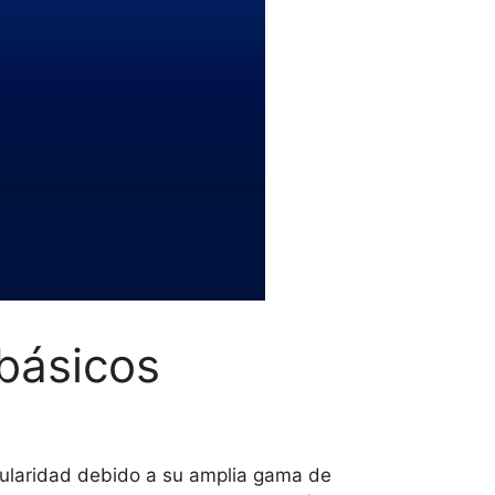
 básicos
pularidad debido a su amplia gama de