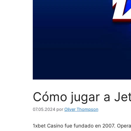
Cómo jugar a Jet
07.05.2024
por
Oliver Thompson
1xbet Casino fue fundado en 2007. Opera