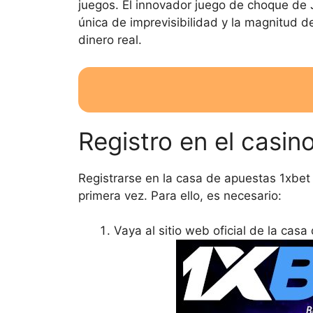
juegos. El innovador juego de choque de 
única de imprevisibilidad y la magnitud 
dinero real.
Registro en el casin
Registrarse en la casa de apuestas 1xbet es
primera vez. Para ello, es necesario:
Vaya al sitio web oficial de la casa