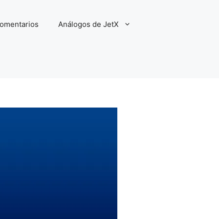
omentarios
Análogos de JetX