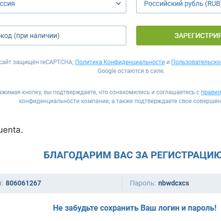
uenta.