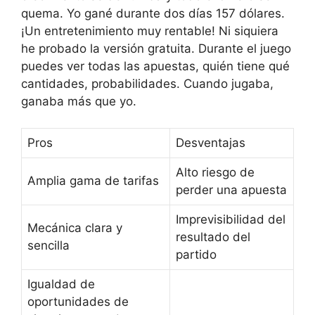
quema. Yo gané durante dos días 157 dólares.
¡Un entretenimiento muy rentable! Ni siquiera
he probado la versión gratuita. Durante el juego
puedes ver todas las apuestas, quién tiene qué
cantidades, probabilidades. Cuando jugaba,
ganaba más que yo.
Pros
Desventajas
Alto riesgo de
Amplia gama de tarifas
perder una apuesta
Imprevisibilidad del
Mecánica clara y
resultado del
sencilla
partido
Igualdad de
oportunidades de