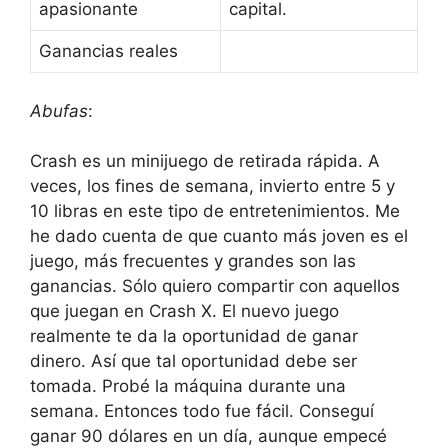
apasionante
capital.
Ganancias reales
Abufas
:
Crash es un minijuego de retirada rápida. A
veces, los fines de semana, invierto entre 5 y
10 libras en este tipo de entretenimientos. Me
he dado cuenta de que cuanto más joven es el
juego, más frecuentes y grandes son las
ganancias. Sólo quiero compartir con aquellos
que juegan en Crash X. El nuevo juego
realmente te da la oportunidad de ganar
dinero. Así que tal oportunidad debe ser
tomada. Probé la máquina durante una
semana. Entonces todo fue fácil. Conseguí
ganar 90 dólares en un día, aunque empecé