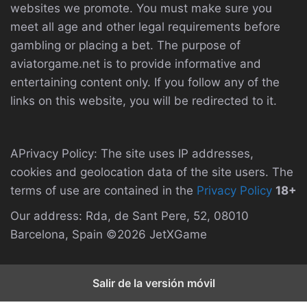
websites we promote. You must make sure you
meet all age and other legal requirements before
gambling or placing a bet. The purpose of
aviatorgame.net is to provide informative and
entertaining content only. If you follow any of the
links on this website, you will be redirected to it.
APrivacy Policy: The site uses IP addresses,
cookies and geolocation data of the site users. The
terms of use are contained in the
Privacy Policy
18+
Our address: Rda, de Sant Pere, 52, 08010
Barcelona, Spain ©2026 JetXGame
Salir de la versión móvil