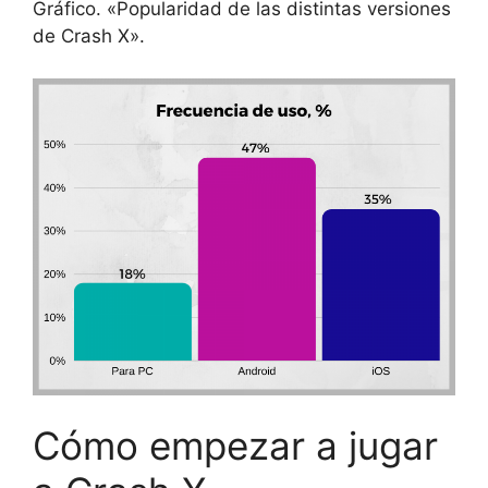
Gráfico. «Popularidad de las distintas versiones
de Crash X».
Cómo empezar a jugar