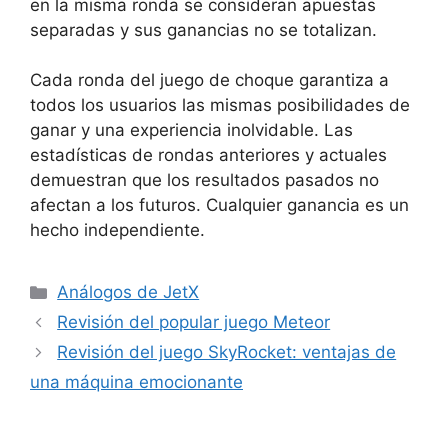
en la misma ronda se consideran apuestas
separadas y sus ganancias no se totalizan.
Cada ronda del juego de choque garantiza a
todos los usuarios las mismas posibilidades de
ganar y una experiencia inolvidable. Las
estadísticas de rondas anteriores y actuales
demuestran que los resultados pasados no
afectan a los futuros. Cualquier ganancia es un
hecho independiente.
C
Análogos de JetX
a
Revisión del popular juego Meteor
t
Revisión del juego SkyRocket: ventajas de
e
una máquina emocionante
g
o
r