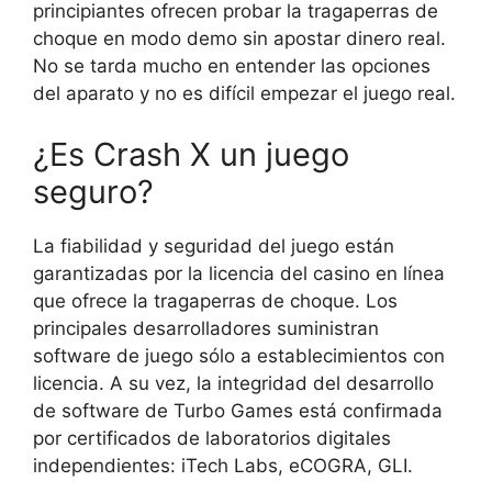
principiantes ofrecen probar la tragaperras de
choque en modo demo sin apostar dinero real.
No se tarda mucho en entender las opciones
del aparato y no es difícil empezar el juego real.
¿Es Crash X un juego
seguro?
La fiabilidad y seguridad del juego están
garantizadas por la licencia del casino en línea
que ofrece la tragaperras de choque. Los
principales desarrolladores suministran
software de juego sólo a establecimientos con
licencia. A su vez, la integridad del desarrollo
de software de Turbo Games está confirmada
por certificados de laboratorios digitales
independientes: iTech Labs, eCOGRA, GLI.