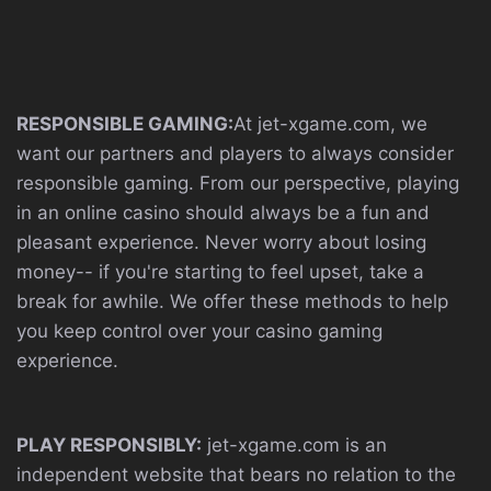
RESPONSIBLE GAMING:
At jet-xgame.com, we
want our partners and players to always consider
responsible gaming. From our perspective, playing
in an online casino should always be a fun and
pleasant experience. Never worry about losing
money-- if you're starting to feel upset, take a
break for awhile. We offer these methods to help
you keep control over your casino gaming
experience.
PLAY RESPONSIBLY:
jet-xgame.com is an
independent website that bears no relation to the