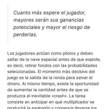
Cuanto más espere el jugador,
mayores serán sus ganancias
potenciales y mayor el riesgo de
perderlas.
Los jugadores actúan como pilotos y deben
saltar de la nave espacial antes de que explote,
es decir, retirar fondos con las probabilidades
seleccionadas. El momento más decisivo del
juego es la salida de la ronda para salvar el
dinero. Al mismo tiempo, existe la oportunidad
de aumentar la cantidad antes de que se
produzca el inevitable «crash». La tarea
consiste en anticipar en qué multiplicador se
producirá la explosión y conseguir llevarse los