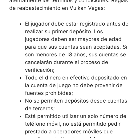
atentamente los términos y condiciones. Reglas
de reabastecimiento en Vulkan Vegas:
El jugador debe estar registrado antes de
realizar su primer depósito. Los
jugadores deben ser mayores de edad
para que sus cuentas sean aceptadas. Si
son menores de 18 años, sus cuentas se
cancelarán durante el proceso de
verificación;
Todo el dinero en efectivo depositado en
la cuenta de juego no debe provenir de
fuentes prohibidas;
No se permiten depósitos desde cuentas
de terceros;
Está permitido utilizar un solo número de
teléfono móvil, no está permitido pedir
prestado a operadores móviles que