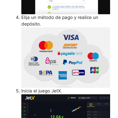
Elija un método de pago y realice un
depósito.
Inicia el juego JetX.