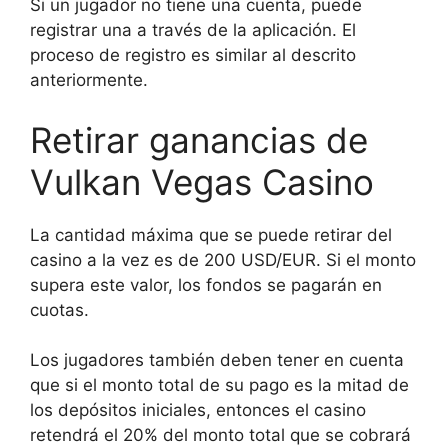
Si un jugador no tiene una cuenta, puede
registrar una a través de la aplicación. El
proceso de registro es similar al descrito
anteriormente.
Retirar ganancias de
Vulkan Vegas Casino
La cantidad máxima que se puede retirar del
casino a la vez es de 200 USD/EUR. Si el monto
supera este valor, los fondos se pagarán en
cuotas.
Los jugadores también deben tener en cuenta
que si el monto total de su pago es la mitad de
los depósitos iniciales, entonces el casino
retendrá el 20% del monto total que se cobrará