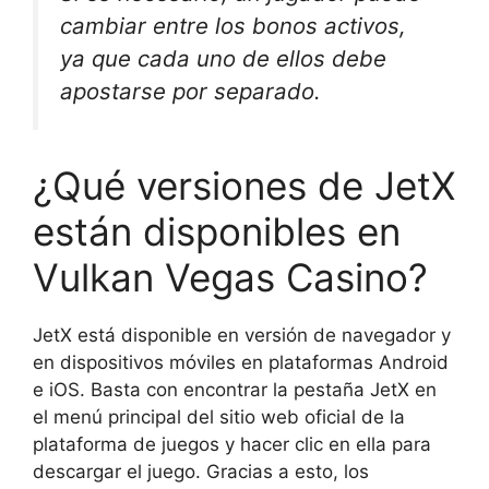
cambiar entre los bonos activos,
ya que cada uno de ellos debe
apostarse por separado.
¿Qué versiones de JetX
están disponibles en
Vulkan Vegas Casino?
JetX está disponible en versión de navegador y
en dispositivos móviles en plataformas Android
e iOS. Basta con encontrar la pestaña JetX en
el menú principal del sitio web oficial de la
plataforma de juegos y hacer clic en ella para
descargar el juego. Gracias a esto, los