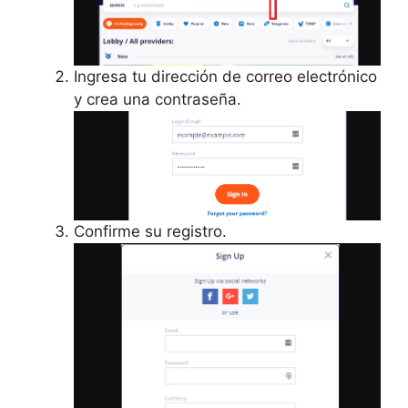
Ingresa tu dirección de correo electrónico
y crea una contraseña.
Confirme su registro.