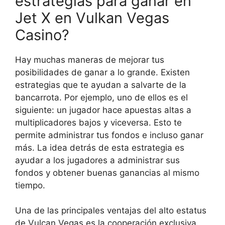
estrategias para ganar en
Jet X en Vulkan Vegas
Casino?
Hay muchas maneras de mejorar tus
posibilidades de ganar a lo grande. Existen
estrategias que te ayudan a salvarte de la
bancarrota. Por ejemplo, uno de ellos es el
siguiente: un jugador hace apuestas altas a
multiplicadores bajos y viceversa. Esto te
permite administrar tus fondos e incluso ganar
más. La idea detrás de esta estrategia es
ayudar a los jugadores a administrar sus
fondos y obtener buenas ganancias al mismo
tiempo.
Una de las principales ventajas del alto estatus
de Vulcan Vegas es la cooperación exclusiva