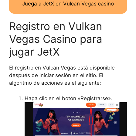
Juega a JetX en Vulcan Vegas casino
Registro en Vulkan
Vegas Casino para
jugar JetX
El registro en Vulcan Vegas está disponible
después de iniciar sesión en el sitio. El
algoritmo de acciones es el siguiente:
Haga clic en el botón «Registrarse».