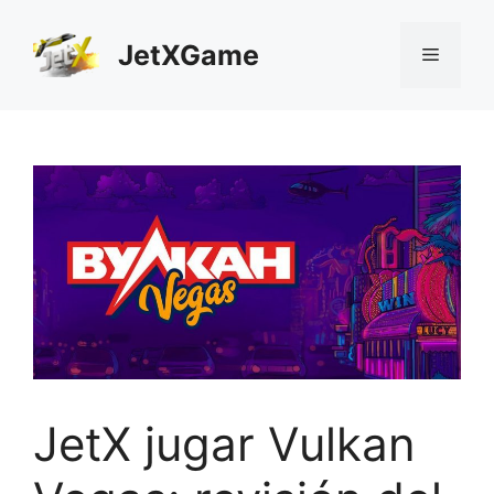
Saltar
al
JetXGame
Menú
contenido
JetX jugar Vulkan