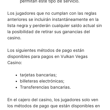
permitan este tipo de servicio.
Los jugadores que no cumplan con las reglas
anteriores se incluirán instantáneamente en la
lista negra y perderán cualquier saldo actual sin
la posibilidad de retirar sus ganancias del
casino.
Los siguientes métodos de pago están
disponibles para pagos en Vulkan Vegas
Casino:
tarjetas bancarias;
billeteras electrónicas;
Transferencias bancarias.
En el cajero del casino, los jugadores solo ven
los métodos de pago que están disponibles en