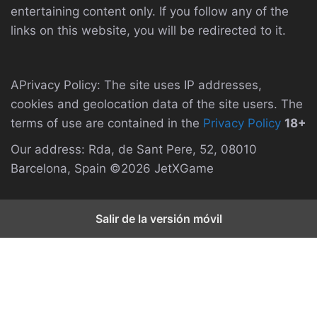
entertaining content only. If you follow any of the
links on this website, you will be redirected to it.
APrivacy Policy: The site uses IP addresses,
cookies and geolocation data of the site users. The
terms of use are contained in the
Privacy Policy
18+
Our address: Rda, de Sant Pere, 52, 08010
Barcelona, Spain ©2026 JetXGame
Salir de la versión móvil