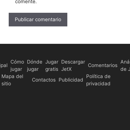
comente.
l
e
c
t
r
ó
n
i
Cómo
Dónde
Jugar
Descargar
Aná
c
ipal
Comentarios
jugar
jugar
gratis
JetX
de 
o
Mapa del
Política de
Contactos
Publicidad
sitio
privacidad