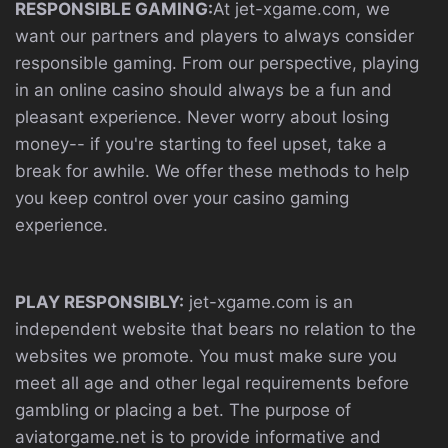
RESPONSIBLE GAMING:
At jet-xgame.com, we
want our partners and players to always consider
responsible gaming. From our perspective, playing
in an online casino should always be a fun and
pleasant experience. Never worry about losing
money-- if you're starting to feel upset, take a
break for awhile. We offer these methods to help
you keep control over your casino gaming
experience.
PLAY RESPONSIBLY:
jet-xgame.com is an
independent website that bears no relation to the
websites we promote. You must make sure you
meet all age and other legal requirements before
gambling or placing a bet. The purpose of
aviatorgame.net is to provide informative and