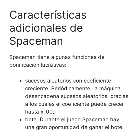
Características
adicionales de
Spaceman
Spaceman tiene algunas funciones de
bonificación lucrativas:
sucesos aleatorios con coeficiente
creciente. Periódicamente, la máquina
desencadena sucesos aleatorios, gracias
a los cuales el coeficiente puede crecer
hasta x100;
bote. Durante el juego Spaceman hay
una gran oportunidad de ganar el bote.