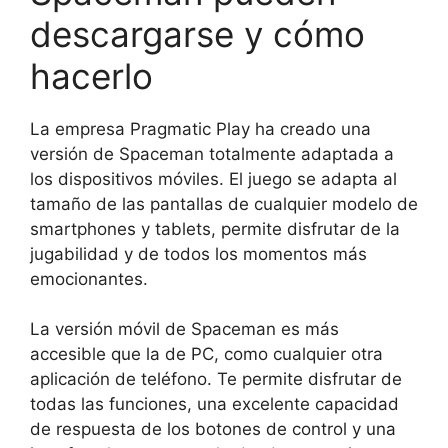
descargarse y cómo
hacerlo
La empresa Pragmatic Play ha creado una
versión de Spaceman totalmente adaptada a
los dispositivos móviles. El juego se adapta al
tamaño de las pantallas de cualquier modelo de
smartphones y tablets, permite disfrutar de la
jugabilidad y de todos los momentos más
emocionantes.
La versión móvil de Spaceman es más
accesible que la de PC, como cualquier otra
aplicación de teléfono. Te permite disfrutar de
todas las funciones, una excelente capacidad
de respuesta de los botones de control y una