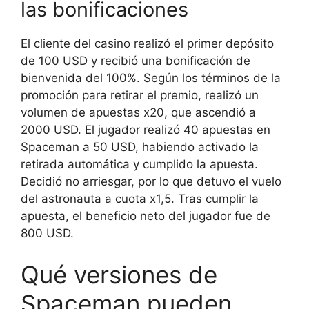
las bonificaciones
El cliente del casino realizó el primer depósito
de 100 USD y recibió una bonificación de
bienvenida del 100%. Según los términos de la
promoción para retirar el premio, realizó un
volumen de apuestas x20, que ascendió a
2000 USD. El jugador realizó 40 apuestas en
Spaceman a 50 USD, habiendo activado la
retirada automática y cumplido la apuesta.
Decidió no arriesgar, por lo que detuvo el vuelo
del astronauta a cuota x1,5. Tras cumplir la
apuesta, el beneficio neto del jugador fue de
800 USD.
Qué versiones de
Spaceman pueden