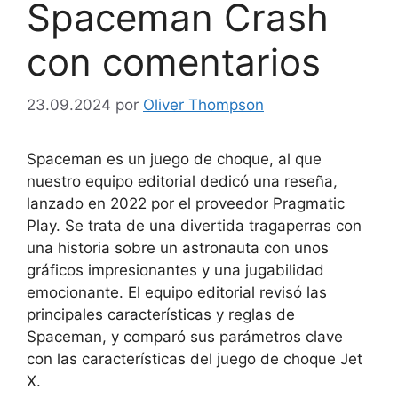
Spaceman Crash
con comentarios
23.09.2024
por
Oliver Thompson
Spaceman es un juego de choque, al que
nuestro equipo editorial dedicó una reseña,
lanzado en 2022 por el proveedor Pragmatic
Play. Se trata de una divertida tragaperras con
una historia sobre un astronauta con unos
gráficos impresionantes y una jugabilidad
emocionante. El equipo editorial revisó las
principales características y reglas de
Spaceman, y comparó sus parámetros clave
con las características del juego de choque Jet
X.