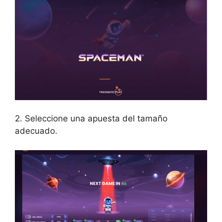
2. Seleccione una apuesta del tamaño
adecuado.