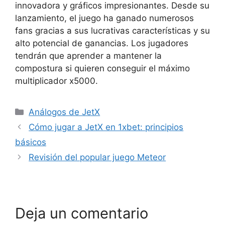
innovadora y gráficos impresionantes. Desde su
lanzamiento, el juego ha ganado numerosos
fans gracias a sus lucrativas características y su
alto potencial de ganancias. Los jugadores
tendrán que aprender a mantener la
compostura si quieren conseguir el máximo
multiplicador x5000.
C
Análogos de JetX
a
Cómo jugar a JetX en 1xbet: principios
t
básicos
e
Revisión del popular juego Meteor
g
o
r
í
Deja un comentario
a
s