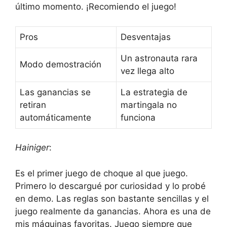
último momento. ¡Recomiendo el juego!
Pros
Desventajas
Un astronauta rara
Modo demostración
vez llega alto
Las ganancias se
La estrategia de
retiran
martingala no
automáticamente
funciona
Hainiger
:
Es el primer juego de choque al que juego.
Primero lo descargué por curiosidad y lo probé
en demo. Las reglas son bastante sencillas y el
juego realmente da ganancias. Ahora es una de
mis máquinas favoritas. Juego siempre que