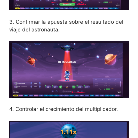
3. Confirmar la apuesta sobre el resultado del
viaje del astronauta.
4. Controlar el crecimiento del multiplicador.