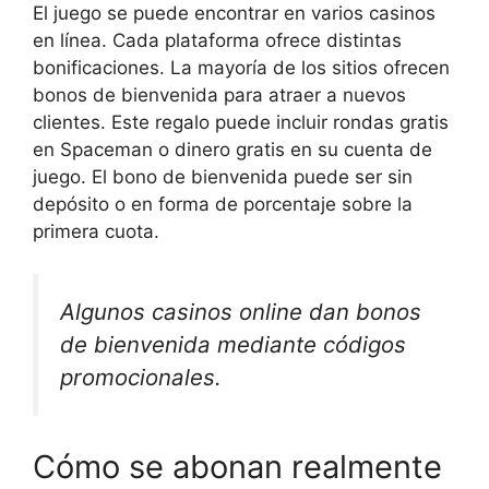
El juego se puede encontrar en varios casinos
en línea. Cada plataforma ofrece distintas
bonificaciones. La mayoría de los sitios ofrecen
bonos de bienvenida para atraer a nuevos
clientes. Este regalo puede incluir rondas gratis
en Spaceman o dinero gratis en su cuenta de
juego. El bono de bienvenida puede ser sin
depósito o en forma de porcentaje sobre la
primera cuota.
Algunos casinos online dan bonos
de bienvenida mediante códigos
promocionales.
Cómo se abonan realmente