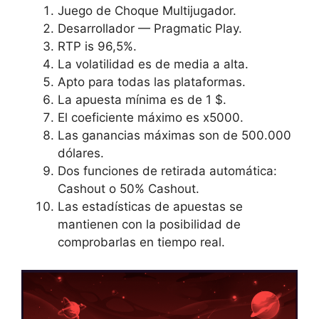
Juego de Choque Multijugador.
Desarrollador — Pragmatic Play.
RTP is 96,5%.
La volatilidad es de media a alta.
Apto para todas las plataformas.
La apuesta mínima es de 1 $.
El coeficiente máximo es x5000.
Las ganancias máximas son de 500.000
dólares.
Dos funciones de retirada automática:
Cashout o 50% Cashout.
Las estadísticas de apuestas se
mantienen con la posibilidad de
comprobarlas en tiempo real.