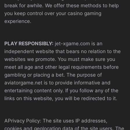
break for awhile. We offer these methods to help
you keep control over your casino gaming
experience.
PLAY RESPONSIBLY:
jet-xgame.com is an
independent website that bears no relation to the
websites we promote. You must make sure you
meet all age and other legal requirements before
gambling or placing a bet. The purpose of
aviatorgame.net is to provide informative and
entertaining content only. If you follow any of the
links on this website, you will be redirected to it.
APrivacy Policy: The site uses IP addresses,
cookies and geolocation data of the site users. The