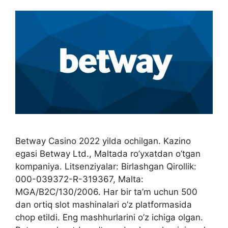
Betway Casino 2022 yilda ochilgan. Kazino
egasi Betway Ltd., Maltada ro’yxatdan o’tgan
kompaniya. Litsenziyalar: Birlashgan Qirollik:
000-039372-R-319367, Malta:
MGA/B2C/130/2006. Har bir ta’m uchun 500
dan ortiq slot mashinalari o’z platformasida
chop etildi. Eng mashhurlarini o’z ichiga olgan.