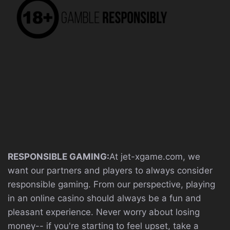
RESPONSIBLE GAMING:
At jet-xgame.com, we
want our partners and players to always consider
responsible gaming. From our perspective, playing
in an online casino should always be a fun and
pleasant experience. Never worry about losing
money-- if you're starting to feel upset, take a