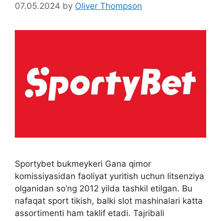
07.05.2024
by
Oliver Thompson
Sportybet bukmeykeri Gana qimor
komissiyasidan faoliyat yuritish uchun litsenziya
olganidan so’ng 2012 yilda tashkil etilgan. Bu
nafaqat sport tikish, balki slot mashinalari katta
assortimenti ham taklif etadi. Tajribali