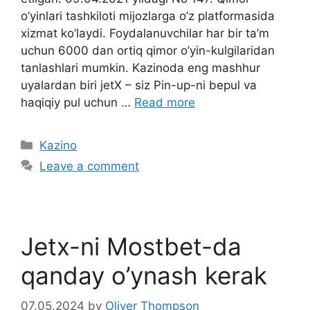
o’yinlari tashkiloti mijozlarga o’z platformasida
xizmat ko’laydi. Foydalanuvchilar har bir ta’m
uchun 6000 dan ortiq qimor o’yin-kulgilaridan
tanlashlari mumkin. Kazinoda eng mashhur
uyalardan biri jetX – siz Pin-up-ni bepul va
haqiqiy pul uchun …
Read more
C
Kazino
a
Leave a comment
t
e
g
o
Jetx-ni Mostbet-da
r
i
qanday o’ynash kerak
e
s
07.05.2024
by
Oliver Thompson