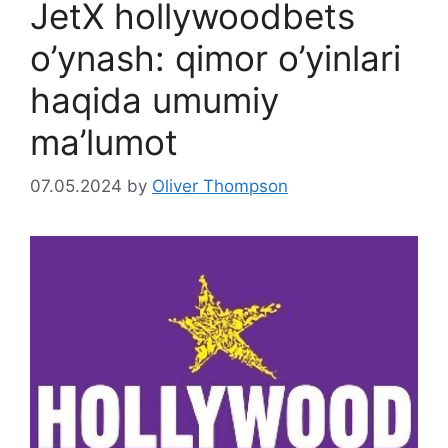
JetX hollywoodbets
r
i
o’ynash: qimor o’yinlari
e
haqida umumiy
s
ma’lumot
07.05.2024
by
Oliver Thompson