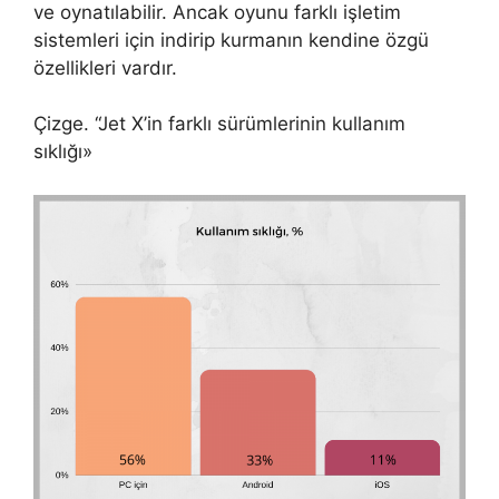
ve oynatılabilir. Ancak oyunu farklı işletim
sistemleri için indirip kurmanın kendine özgü
özellikleri vardır.
Çizge. “Jet X’in farklı sürümlerinin kullanım
sıklığı»