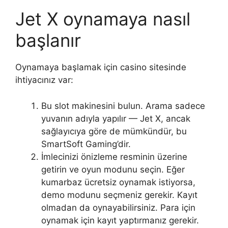
Jet X oynamaya nasıl
başlanır
Oynamaya başlamak için casino sitesinde
ihtiyacınız var:
Bu slot makinesini bulun. Arama sadece
yuvanın adıyla yapılır — Jet X, ancak
sağlayıcıya göre de mümkündür, bu
SmartSoft Gaming’dir.
İmlecinizi önizleme resminin üzerine
getirin ve oyun modunu seçin. Eğer
kumarbaz ücretsiz oynamak istiyorsa,
demo modunu seçmeniz gerekir. Kayıt
olmadan da oynayabilirsiniz. Para için
oynamak için kayıt yaptırmanız gerekir.