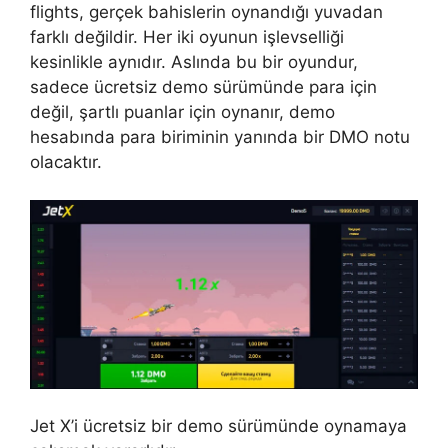
flights, gerçek bahislerin oynandığı yuvadan
farklı değildir. Her iki oyunun işlevselliği
kesinlikle aynıdır. Aslında bu bir oyundur,
sadece ücretsiz demo sürümünde para için
değil, şartlı puanlar için oynanır, demo
hesabında para biriminin yanında bir DMO notu
olacaktır.
Jet X’i ücretsiz bir demo sürümünde oynamaya