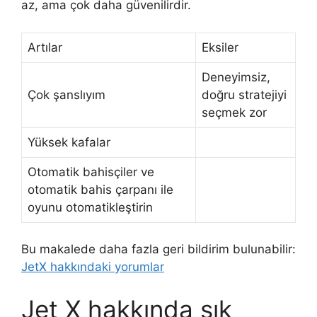
az, ama çok daha güvenilirdir.
Artılar
Eksiler
Deneyimsiz,
Çok şanslıyım
doğru stratejiyi
seçmek zor
Yüksek kafalar
Otomatik bahisçiler ve
otomatik bahis çarpanı ile
oyunu otomatikleştirin
Bu makalede daha fazla geri bildirim bulunabilir:
JetX hakkındaki yorumlar
Jet X hakkında sık