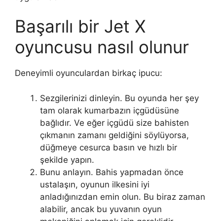
Başarılı bir Jet X
oyuncusu nasıl olunur
Deneyimli oyunculardan birkaç ipucu:
Sezgilerinizi dinleyin. Bu oyunda her şey
tam olarak kumarbazın içgüdüsüne
bağlıdır. Ve eğer içgüdü size bahisten
çıkmanın zamanı geldiğini söylüyorsa,
düğmeye cesurca basın ve hızlı bir
şekilde yapın.
Bunu anlayın. Bahis yapmadan önce
ustalaşın, oyunun ilkesini iyi
anladığınızdan emin olun. Bu biraz zaman
alabilir, ancak bu yuvanın oyun