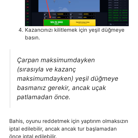
Kazancınızı kilitlemek için yeşil düğmeye
basın.
Çarpan maksimumdayken
(sırasıyla ve kazanç
maksimumdayken) yeşil düğmeye
basmanız gerekir, ancak uçak
patlamadan önce.
Bahis, oyunu reddetmek için yaptırım olmaksızın
iptal edilebilir, ancak ancak tur başlamadan
önce iptal edilebilir.