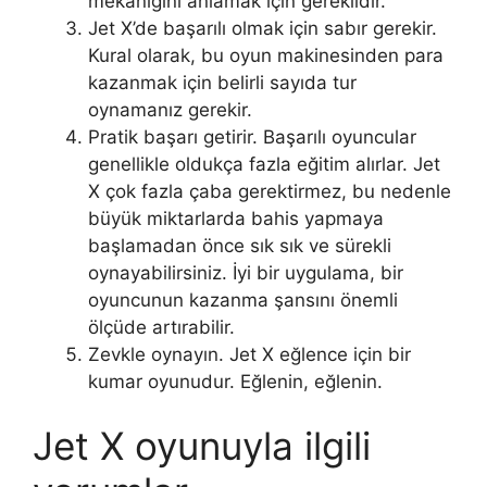
mekaniğini anlamak için gereklidir.
Jet X’de başarılı olmak için sabır gerekir.
Kural olarak, bu oyun makinesinden para
kazanmak için belirli sayıda tur
oynamanız gerekir.
Pratik başarı getirir. Başarılı oyuncular
genellikle oldukça fazla eğitim alırlar. Jet
X çok fazla çaba gerektirmez, bu nedenle
büyük miktarlarda bahis yapmaya
başlamadan önce sık sık ve sürekli
oynayabilirsiniz. İyi bir uygulama, bir
oyuncunun kazanma şansını önemli
ölçüde artırabilir.
Zevkle oynayın. Jet X eğlence için bir
kumar oyunudur. Eğlenin, eğlenin.
Jet X oyunuyla ilgili