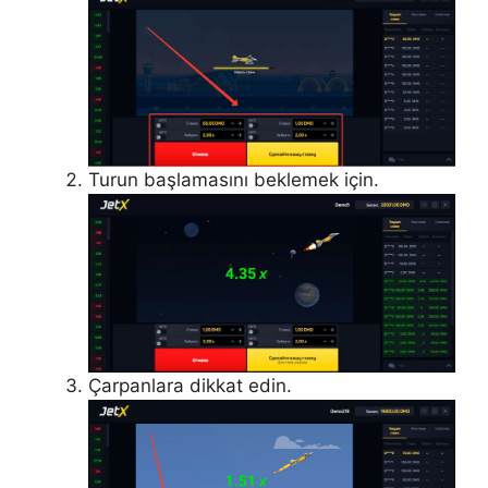
Turun başlamasını beklemek için.
Çarpanlara dikkat edin.